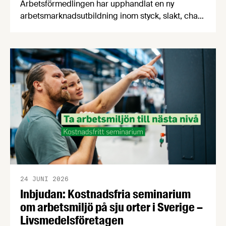
Arbetsförmedlingen har upphandlat en ny
arbetsmarknadsutbildning inom styck, slakt, chark
och livsmedel. Utbildningen kan börja genomföras
med de kraftigt förbättrade villkoren från och med
den 1 september 2026. Karin Thapper, ansvarig
kompetensförsörjning på Livsmedelsföretagen,
beskriver avtalet som en stor framgång.
24 JUNI 2026
Inbjudan: Kostnadsfria seminarium
om arbetsmiljö på sju orter i Sverige –
Livsmedelsföretagen