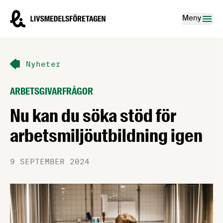
Hoppa till innehåll
Livsmedelsföretagen – till startsidan
Meny
Nyheter
ARBETSGIVARFRÅGOR
Nu kan du söka stöd för
arbetsmiljöutbildning igen
9 SEPTEMBER 2024