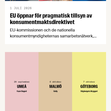
1 JULI 2026
EU öppnar för pragmatisk tillsyn av
konsumentmaktsdirektivet
EU-kommissionen och de nationella
konsumentmyndigheternas samarbetsnätverk,
CPC-nätverket, har kommit med en gemensam
förståelse om införandet av det nya
konsumentmaktsdirektivet. Livsmedelsföretagen
välkomnar att det på EU-nivå nu formellt erkänns
att införandet av direktivet skapar betydande
praktiska problem för företag.