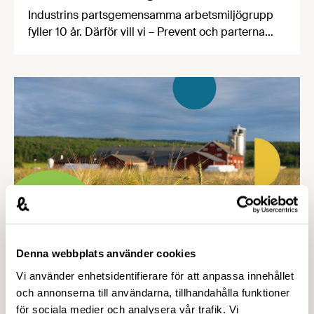
Industrins partsgemensamma arbetsmiljögrupp
fyller 10 år. Därför vill vi – Prevent och parterna
inom industrin – bjuda in dig som arbetar inom
livsmedelsindustrin till ett kostnadsfritt
halvdagsseminarium om arbetsmiljö.
Seminarierna äger rum i höst på sju olika orter.
Under seminariet kommer du att få med dig ett
antal nyttiga verktyg genom att vi varvar
föreläsningspass med …
Denna webbplats använder cookies
2 JULI 2026
Utlysningar: Forskning och Innovation
Vi använder enhetsidentifierare för att anpassa innehållet
med fokus på försörjning –
och annonserna till användarna, tillhandahålla funktioner
för sociala medier och analysera vår trafik. Vi