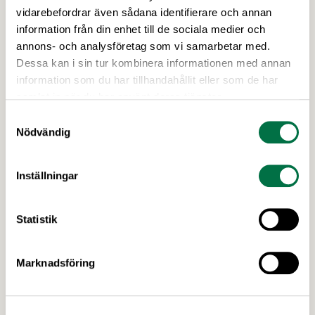
Livsmedelsföretagen
vidarebefordrar även sådana identifierare och annan
I höst öppnar Formas två utlysningar inom det
information från din enhet till de sociala medier och
nationella forskningsprogrammet för livsmedel,
annons- och analysföretag som vi samarbetar med.
NFP Livs. Inriktningarna är ”hållbara och robusta
Dessa kan i sin tur kombinera informationen med annan
försörjningsvägar” samt ”hållbara insatsvaror för
information som du har tillhandahållit eller som de har
en motståndskraftig livsmedelsförsörjning”, och
samlat in när du har använt deras tjänster.
båda syftar till att bana väg för innovationer som
Senaste nytt
Samtyckesval
stärker Sveriges livsmedelsförsörjning.
Nödvändig
Inställningar
Statistik
Marknadsföring