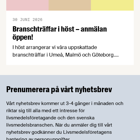
30 JUNI 2026
Branschträffar i höst – anmälan
öppen!
I höst arrangerar vi våra uppskattade
branschträffar i Umeå, Malmö och Göteborg.
Livsmedelsföretagens experter kommer att
informera om aktuella frågor samtidigt som du
kan träffa branschkollegor och utbyta
erfarenheter.
Prenumerera på vårt nyhetsbrev
Vårt nyhetsbrev kommer ut 3-4 gånger i månaden och
riktar sig till alla med ett intresse för
livsmedelsföretagande och den svenska
livsmedelsbranschen. När du anmäler dig till vårt
nyhetsbrev godkänner du Livsmedelsföretagens
hantering av personuppgifter.