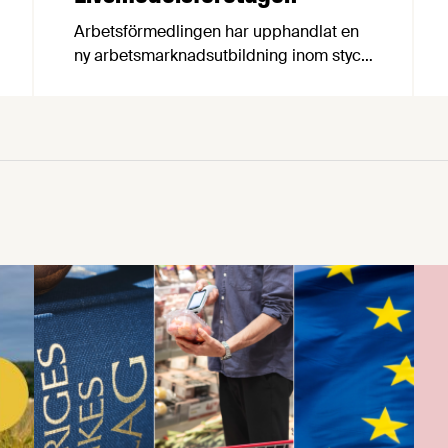
Arbetsförmedlingen har upphandlat en
ny arbetsmarknadsutbildning inom styck,
slakt, chark och livsmedel. Utbildningen
kan börja genomföras med de kraftigt
förbättrade villkoren från och med den 1
september 2026. Karin Thapper,
ansvarig kompetensförsörjning på
Livsmedelsföretagen, beskriver avtalet
som en stor framgång.