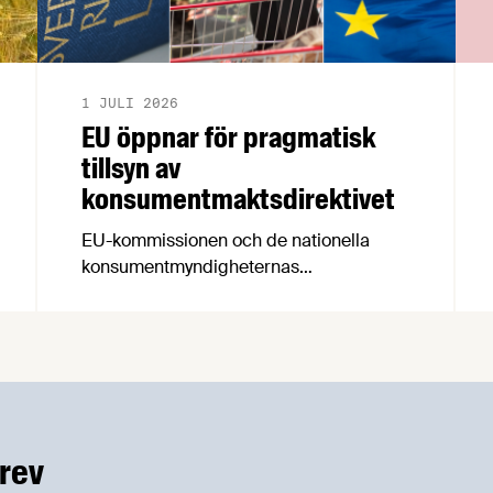
1 JULI 2026
EU öppnar för pragmatisk
tillsyn av
konsumentmaktsdirektivet
EU-kommissionen och de nationella
konsumentmyndigheternas
samarbetsnätverk, CPC-nätverket, har
kommit med en gemensam förståelse
om införandet av det nya
konsumentmaktsdirektivet.
Livsmedelsföretagen välkomnar att det
på EU-nivå nu formellt erkänns att
införandet av direktivet skapar
rev
betydande praktiska problem för företag.