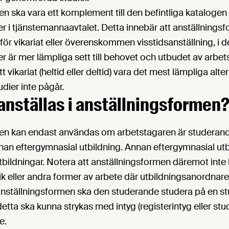
n ska vara ett komplement till den befintliga katalogen
r i tjänstemannaavtalet. Detta innebär att anställningsf
för vikariat eller överenskommen visstidsanställning, i d
r är mer lämpliga sett till behovet och utbudet av arbets
 vikariat (heltid eller deltid) vara det mest lämpliga alte
dier inte pågår.
 anställas i anställningsformen
en kan endast användas om arbetstagaren är studerande 
nan eftergymnasial utbildning. Annan eftergymnasial utb
bildningar. Notera att anställningsformen däremot inte
tik eller andra former av arbete där utbildningsanordna
anställningsformen ska den studerande studera på en s
tta ska kunna strykas med intyg (registerintyg eller studi
le.