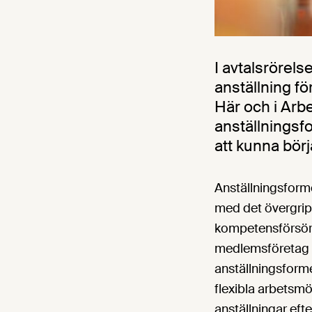
I avtalsrörel
anställning fö
Här och i Arb
anställningsfo
att kunna börj
Anställningsfor
med det övergrip
kompetensförsörj
medlemsföretag en
anställningsform
flexibla arbetsmöjl
anställningar eft