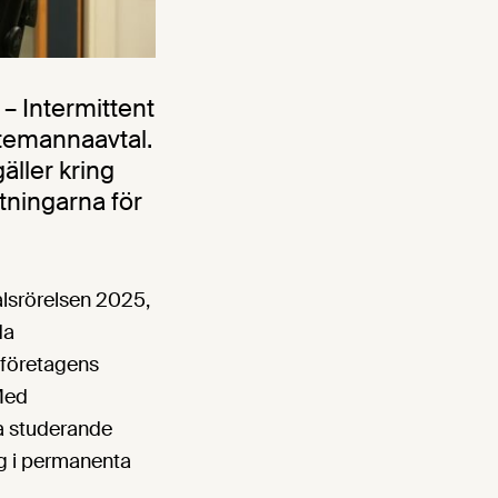
– Intermittent
stemannaavtal.
ller kring
tningarna för
alsrörelsen 2025,
da
sföretagens
 Med
a studerande
steg i permanenta