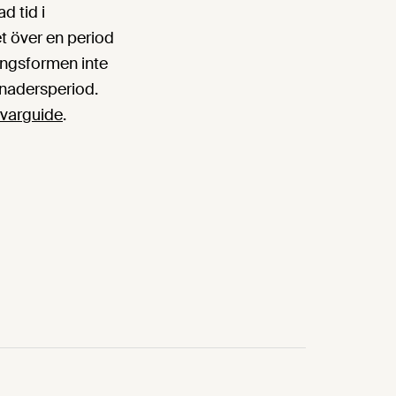
d tid i
et över en period
ingsformen inte
ånadersperiod.
ivarguide
.