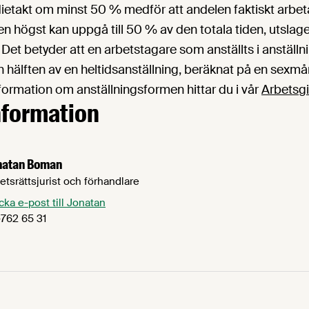
ietakt om minst 50 % medför att andelen faktiskt arbeta
n högst kan uppgå till 50 % av den totala tiden, utslag
et betyder att en arbetstagare som anställts i anställn
n hälften av en heltidsanställning, beräknat på en sexm
formation om anställningsformen hittar du i vår
Arbetsg
nformation
natan Boman
etsrättsjurist och förhandlare
cka e-post till Jonatan
762 65 31