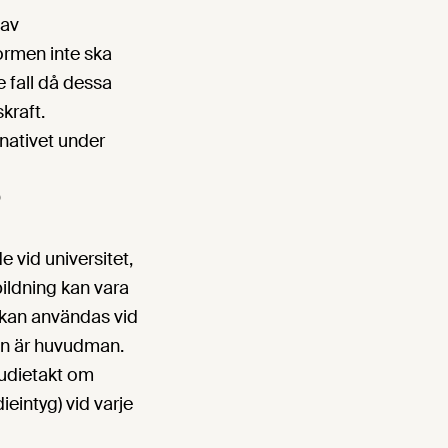
 av
ormen inte ska
e fall då dessa
kraft.
rnativet under
?
vid universitet,
ildning kan vara
 kan användas vid
ren är huvudman.
tudietakt om
eintyg) vid varje