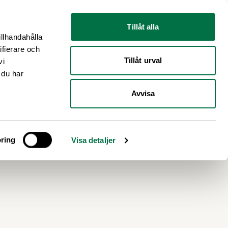
Nyhetsrum
Om oss
Tillåt alla
illhandahålla
ifierare och
Tillåt urval
vi
 du har
Avvisa
ring
Visa detaljer