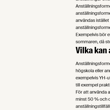
Anställningsforme
anställningsforme
användas istället 
anställningsforme
Exempelvis bör ett
sommaren, då stu
Vilka kan
Anställningsform
högskola eller an
exempelvis YH-ut
till exempel prak
För att använda 
minst 50 % och de
anställningstillfäl