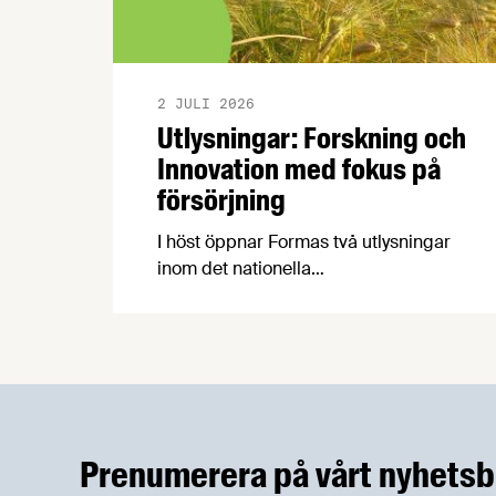
2 JULI 2026
Utlysningar: Forskning och
Innovation med fokus på
försörjning
I höst öppnar Formas två utlysningar
inom det nationella
forskningsprogrammet för livsmedel,
NFP Livs. Inriktningarna är "hållbara och
robusta försörjningsvägar" samt
"hållbara insatsvaror för en
motståndskraftig livsmedelsförsörjning",
och båda syftar till att bana väg för
innovationer som stärker Sveriges
Prenumerera på vårt nyhetsb
livsmedelsförsörjning.