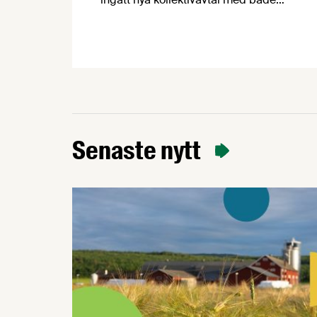
Livsmedelsarbetareförbundet, vår
motpart på arbetarsidan, och Unionen,
Sveriges Ingenjörer och Ledarna, våra
motparter på tjänstemannasidan. För att
förklara avtalens innehåll och de
förändringar de innebär har
Livsmedelsföretagens förhandlingschef
skrivit sammanfattande cirkulär.
Senaste nytt