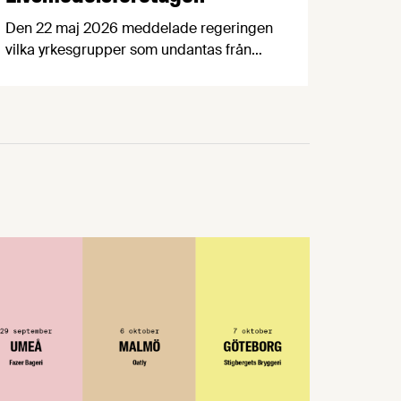
Den 22 maj 2026 meddelade regeringen
vilka yrkesgrupper som undantas från
det nya lönegolvet vid
arbetskraftsinvandring.
Livsmedelsföretagen välkomnar
beslutet, vilket innebär att flera av
livsmedelsindustrins bristyrken omfattas
av ett lägre lönekrav. Samtidigt fastställs
att bärplockare av vilda bär framöver
hanteras inom ramarna för direktivet för
säsongsanställning.