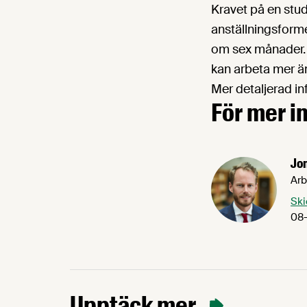
Kravet på en stud
anställningsforme
om sex månader. D
kan arbeta mer ä
Mer detaljerad in
För mer i
Jo
Arb
Ski
08-
Upptäck mer