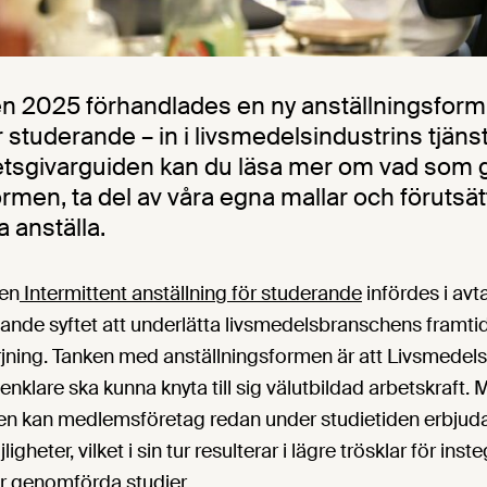
sen 2025 förhandlades en ny anställningsform 
r studerande – in i livsmedelsindustrins tjän
etsgivarguiden kan du läsa mer om vad som gä
rmen, ta del av våra egna mallar och förutsät
a anställa.
men
Intermittent anställning för studerande
infördes i avt
ande syftet att underlätta livsmedelsbranschens framti
ning. Tanken med anställningsformen är att Livsmedel
klare ska kunna knyta till sig välutbildad arbetskraft.
en kan medlemsföretag redan under studietiden erbjud
igheter, vilket i sin tur resulterar i lägre trösklar för in
er genomförda studier.