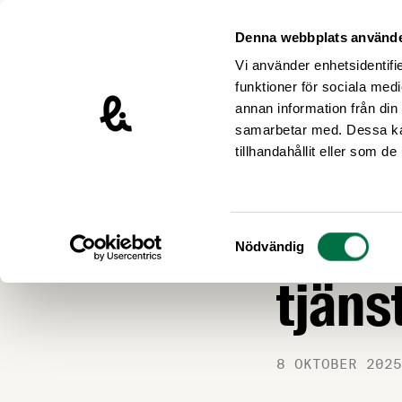
Hoppa till innehåll
Livsmedelsföretagen – till startsidan
Denna webbplats använde
Vi använder enhetsidentifie
funktioner för sociala medi
annan information från din
samarbetar med. Dessa kan
Nyheter
tillhandahållit eller som d
ARBETSGIVARFRÅ
Ny an
Samtyckesval
Nödvändig
tjän
8 OKTOBER 2025