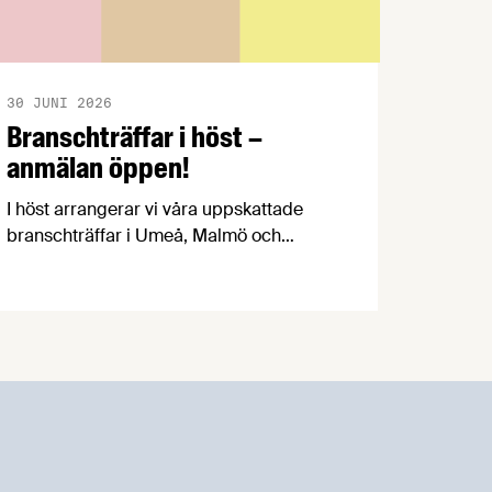
30 JUNI 2026
Branschträffar i höst –
anmälan öppen!
I höst arrangerar vi våra uppskattade
branschträffar i Umeå, Malmö och
Göteborg. Livsmedelsföretagens
experter kommer att informera om
aktuella frågor samtidigt som du kan
träffa branschkollegor och utbyta
erfarenheter.