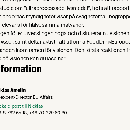
studie om ”ultraprocessade livsmedel”, trots att rapport
sländernas myndigheter visar på svagheterna i begreppe
s relevans för hälsosamma matvanor.
gen följer utvecklingen noga och diskuterar nu visione
ryssel, samt deltar aktivt i att utforma FoodDrinkEuropes
anden inom ramen för visionen. Den första reaktionen f
på visionen kan du läsa
här
.
nformation
klas Amelin
expert/Director EU Affairs
cka e-post till Nicklas
-8-762 65 18, +46-70-329 60 80