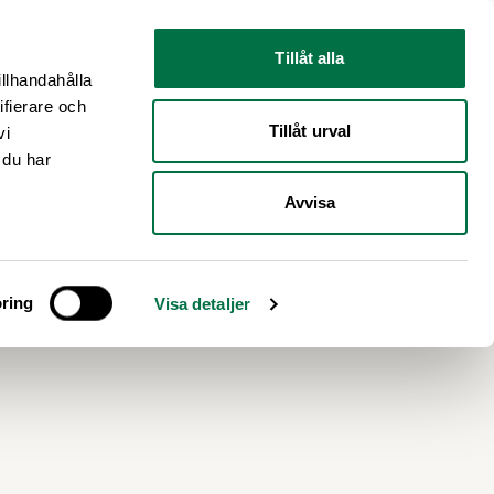
Nyhetsrum
Om oss
Tillåt alla
illhandahålla
ifierare och
Tillåt urval
vi
 du har
Avvisa
uk
ring
Visa detaljer