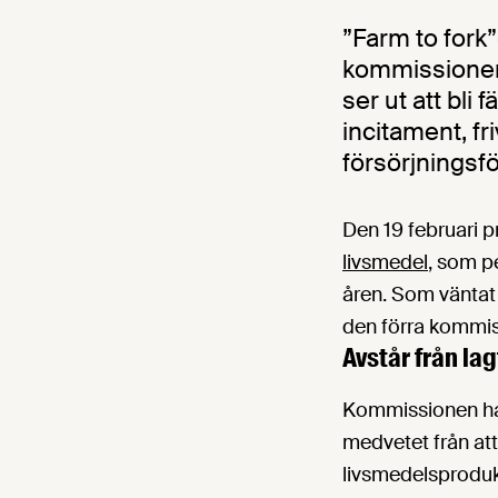
”Farm to fork”
kommissionen 
ser ut att bli
incitament, fr
försörjningsf
Den 19 februari 
livsmedel
, som p
åren. Som väntat 
den förra kommis
Avstår från la
Kommissionen har 
medvetet från att
livsmedelsprodukt