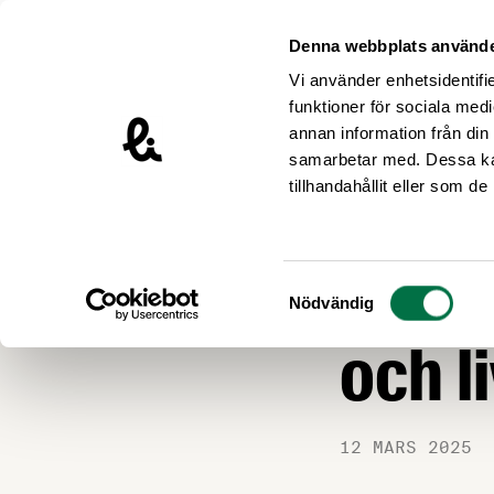
Hoppa till innehåll
Livsmedelsföretagen – till startsidan
Denna webbplats använde
Vi använder enhetsidentifie
funktioner för sociala medi
annan information från din
samarbetar med. Dessa kan
Nyheter
tillhandahållit eller som d
LIVSMEDEL OCH L
Ny EU
Samtyckesval
Nödvändig
och l
12 MARS 2025