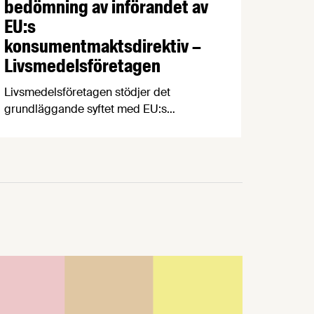
bedömning av införandet av
EU:s
konsumentmaktsdirektiv –
Livsmedelsföretagen
Livsmedelsföretagen stödjer det
grundläggande syftet med EU:s
konsumentmaktsdirektiv och delar
ambitionen om ökad transparens och
tydligare hållbarhetskommunikation.
Men trots upprepade möten vägrar
Regeringskansliet och Konsumentverket
att klargöra vad som gäller kring
övergångsregler. Därför ger
Livsmedelsföretagen nu sin samlade
bedömning till medlemsföretagen.