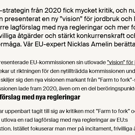
-strategin från 2020 fick mycket kritik, och n
presenterat en ny ”vision” för jordbruk och 
 färre lagförslag med nya regleringar och mer 
ivilliga åtgärder och stärkt konkurrenskraft oc
örmåga. Vår EU-expert Nicklas Amelin berätta
presenterade EU-kommissionen sin utlovade
”vision” fö
ekar ut riktningen för den nytillträdda kommissionen 
skiljer sig den nya visionen markant från ”Farm to fork”
sionen lade fram 2020, även om en del beröringspunkte
gförslag med nya regleringar
uppenbart tagit till sig av kritiken mot ”Farm to fork” 
 utlova en rad lagförslag med nya regleringar av EU:s
ion. Istället fokuserar man mer på incitament, frivilliga 