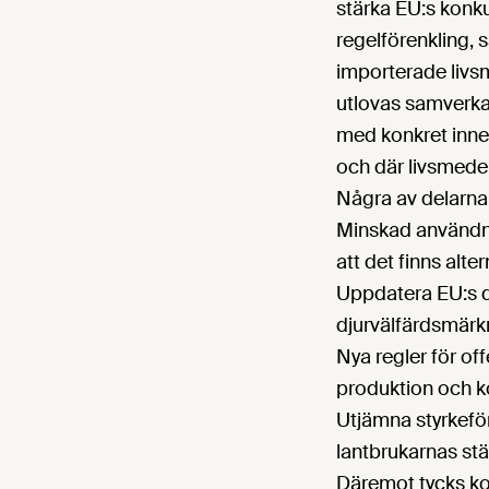
stärka EU:s konku
regelförenkling,
importerade livsm
utlovas samverkan
med konkret inneh
och där livsmede
Några av delarna 
Minskad användni
att det finns alt
Uppdatera EU:s d
djurvälfärdsmärk
Nya regler för off
produktion och 
Utjämna styrkeför
lantbrukarnas stä
Däremot tycks ko