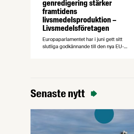
genredigering stärker
framtidens
livsmedelsproduktion –
Livsmedelsföretagen
Europaparlamentet har i juni gett sitt
slutliga godkännande till den nya EU-
förordningen för grödor som tagits fram
med s k nya genomiska tekniker (NGT).
Beslutet välkomnas av
Livsmedelsföretagen, som ser
regelverket som ett viktigt steg för
innovation, konkurrenskraft och en mer
Senaste nytt
motståndskraftig europeisk
livsmedelskedja.