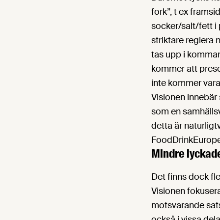
fork”, t ex frams
socker/salt/fett i
striktare reglera 
tas upp i komman
kommer att presen
inte kommer vara i
Visionen innebär 
som en samhällsvik
detta är naturlig
FoodDrinkEurope 
Mindre lyckad
Det finns dock fl
Visionen fokuserar
motsvarande satsn
också i vissa de