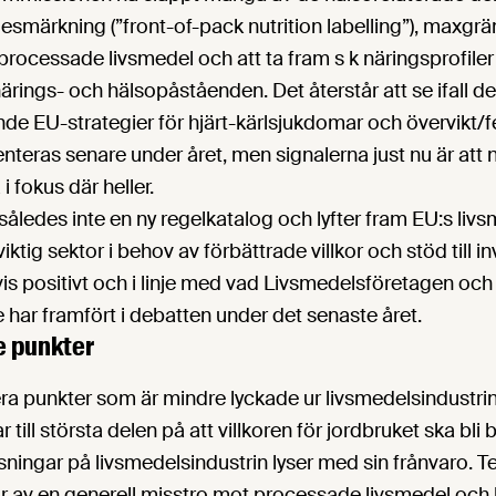
idesmärkning (”front-of-pack nutrition labelling”), maxgrä
 processade livsmedel och att ta fram s k näringsprofiler i
närings- och hälsopåståenden. Det återstår att se ifall de 
de EU-strategier för hjärt-kärlsjukdomar och övervikt
teras senare under året, men signalerna just nu är att n
 fokus där heller.
således inte en ny regelkatalog och lyfter fram EU:s li
tig sektor i behov av förbättrade villkor och stöd till inv
tvis positivt och i linje med vad Livsmedelsföretagen och
har framfört i debatten under det senaste året.
e punkter
era punkter som är mindre lyckade ur livsmedelsindustrin
 till största delen på att villkoren för jordbruket ska bli
ingar på livsmedelsindustrin lyser med sin frånvaro. T
lar av en generell misstro mot processade livsmedel oc