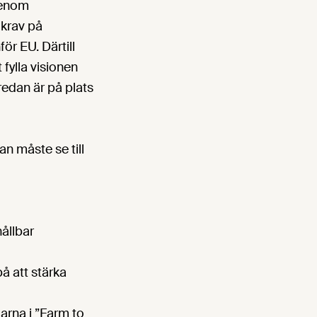
 genom
 krav på
ör EU. Därtill
fylla visionen
redan är på plats
n måste se till
hållbar
å att stärka
rna i ”Farm to