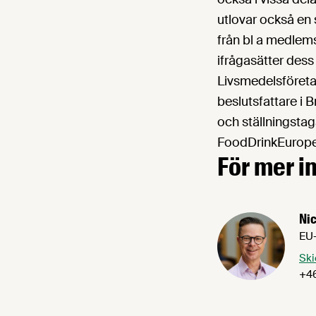
utlovar också en 
från bl a medlem
ifrågasätter des
Livsmedelsföreta
beslutsfattare i B
och ställningstag
FoodDrinkEurope 
För mer i
Nic
EU-
Ski
+46