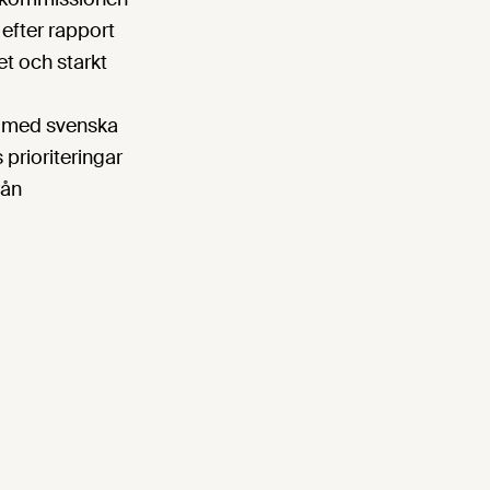
 efter rapport
t och starkt
n med svenska
 prioriteringar
rån