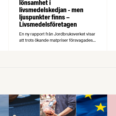
lönsamhet i
livsmedelskedjan - men
ljuspunkter finns –
Livsmedelsföretagen
En ny rapport från Jordbruksverket visar
att trots ökande matpriser försvagades
livsmedelsindustrins lönsamhet 2016-
2024, något som hämmar viktiga
investeringar i produktivitet,
klimatomställning och konkurrenskraft.
Vår chefekonom Carl Eckerdal tycker att
rapporten borde läsas av de politiker
som fortsätter prata om ”övervinster” i
livsmedelsbranschen.