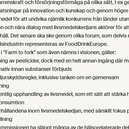
rrenskraft och försörjningsförmåga på olika sätt, t ex
 satsningar på innovation och kunskap och genom högre
edel för att undvika ojämlik konkurrens från länder utanf
 och nära dialog med livsmedelskedjans aktörer för att 
åll. Det senare ska ske genom olika forum, som delvis 
lsindustrin representeras av FoodDrinkEurope.
i ”Farm to fork” som även nämns i visionen, gäller:
ng av pesticider, dock med en helt annan ingång där ma
ernativ innan substanser förbjuds
jurskyddsregler, inklusive tanken om en gemensam
ning
entlig upphandling av livsmedel, som ett sätt att stärka 
konsumtion
hållandena inom livsmedelskedjan, med särskilt fokus p
llning
mmissionen ha släppt många av de hälsorelaterade dela