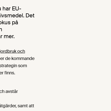
u har EU-
livsmedel. Det
fokus på
h
r mer.
r jordbruk och
under de kommande
-strategin som
r finns.
och avstår
åtgärder, samt att