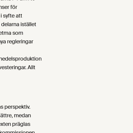
nser för
 syfte att
delarna istället
/fetma som
ya regleringar
vsmedelsproduktion
esteringar. Allt
s perspektiv.
 bättre, medan
exten präglas
h kommissionen