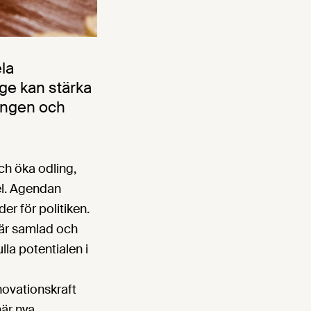
ela
ige kan stärka
ningen och
ch öka odling,
el. Agendan
er för politiken.
är samlad och
lla potentialen i
novationskraft
här nya