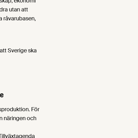
dskap, ekonomi
dra utan att
a råvarubasen,
att Sverige ska
ge
sproduktion. För
an näringen och
 Tillväxtagenda