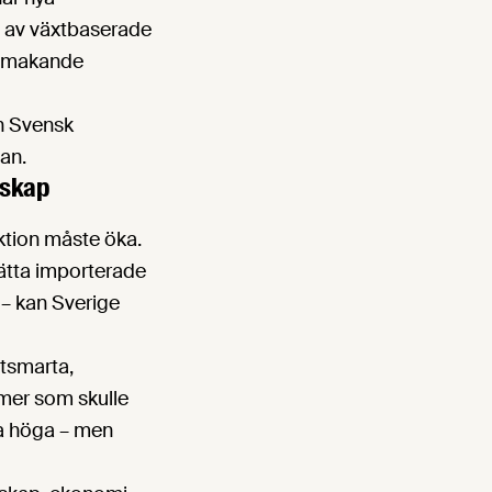
ng av växtbaserade
älsmakande
h Svensk
an.
dskap
ktion måste öka.
sätta importerade
 – kan Sverige
atsmarta,
mer som skulle
na höga – men