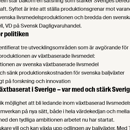
eln står bakom en satsning som stärker Sveriges bere
ft. Syftet är inte att ställa produktionsgrenar mot varan
svenska livsmedelsproduktionen och bredda den svensk
ell, VD på Svensk Dagligvaruhandel.
r politiken
ntifierat tre utvecklingsområden som är avgörande för 
produktionen av växtbaserade livsmedel:
tionen av svenska växtbaserade livsmedel
ch sänk produktionskostnaden för svenska baljväxter
igt på forskning och innovation
Växtbaserat i Sverige – var med och stärk Sveri
ik möjlighet att bli ledande inom växtbaserad livsmedel
samverkan på nya sätt, både i hela värdekedjan och mell
 med den tydliga ambitionen arbetet nu har startat.
ukare vill och kan växla upp odlingen av baljväxter. Med