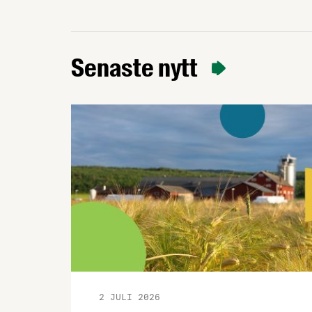
livsmedelsberedskap, klimatarbete och
biologisk mångfald. Det visar rapporten
Grön uppväxling som i dag överlämnas
till regeringen av Livsmedelsföretagen,
Senaste nytt
Arla, Lantmännen, Scan Sverige och
LRF.
2 JULI 2026