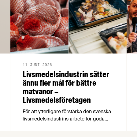
11 JUNI 2026
Livsmedelsindustrin sätter
ännu fler mål för bättre
matvanor –
Livsmedelsföretagen
För att ytterligare förstärka den svenska
livsmedelsindustrins arbete för goda
matvanor har branschorganisationerna
Livsmedelsföretagen och Kött- och