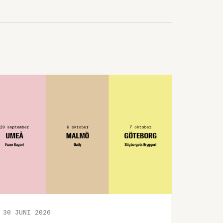
livsmedelsindustrin diskuterade nuläget
för Sveriges livsmedelsberedskap utifrån
rapporten ”Hur stark är Sveriges
livsmedelsberedskap?”
Livsmedelsföretagens rapport Hur stark
är Sveriges livsmedelsberedskap?
30 JUNI 2026