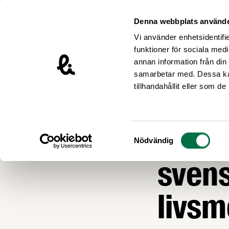
Hoppa till innehåll
Livsmedelsföretagen – till startsidan
Denna webbplats använde
Vi använder enhetsidentifie
funktioner för sociala medi
annan information från din
samarbetar med. Dessa kan
Nyheter
tillhandahållit eller som d
FORSKNING OCH I
Ny ti
Samtyckesval
Nödvändig
sven
livsm