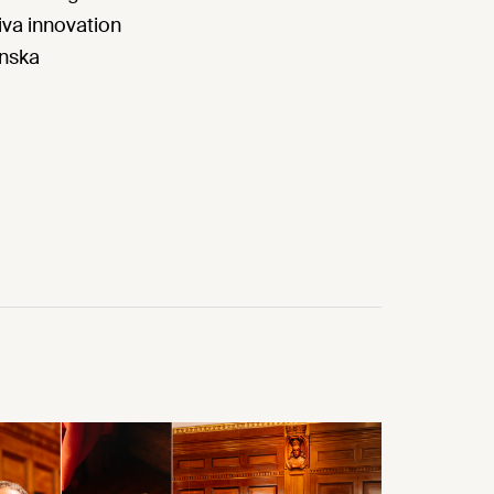
iva innovation
enska