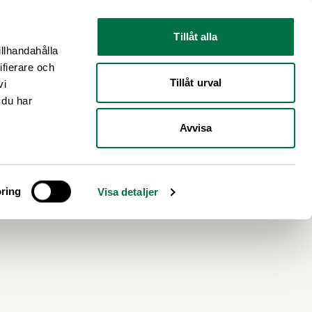
Nyhetsrum
Om oss
Tillåt alla
illhandahålla
ifierare och
Tillåt urval
vi
 du har
Avvisa
stärka
ring
Visa detaljer