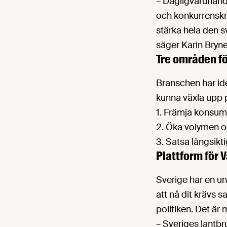
– Dagligvaruhand
och konkurrenskra
stärka hela den 
säger Karin Bryn
Tre områden fö
Branschen har ide
kunna växla upp 
1. Främja konsum
2. Öka volymen o
3. Satsa långsikt
Plattform för 
Sverige har en un
att nå dit krävs 
politiken. Det är
– Sveriges lantbr