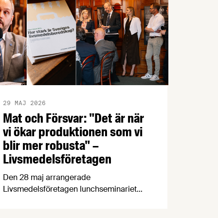
29 MAJ 2026
Mat och Försvar: "Det är när
vi ökar produktionen som vi
blir mer robusta" –
Livsmedelsföretagen
Den 28 maj arrangerade
Livsmedelsföretagen lunchseminariet
”Mat och Försvar” där företrädare för
politiken, myndigheter och