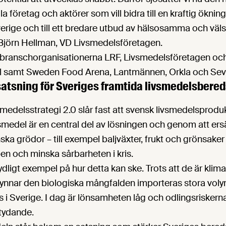
la företag och aktörer som vill bidra till en kraftig ökni
verige och till ett bredare utbud av hälsosamma och v
 Björn Hellman, VD Livsmedelsföretagen.
branschorganisationerna LRF, Livsmedelsföretagen oc
l samt Sweden Food Arena, Lantmännen, Orkla och Sev
satsning för Sveriges framtida livsmedels­bere
medelsstrategi 2.0 slår fast att svensk livsmedelsprodu
smedel är en central del av lösningen och genom att er
ka grödor – till exempel baljväxter, frukt och grönsaker
en och minska sårbarheten i kris.
tydligt exempel på hur detta kan ske. Trots att de är klim
gynnar den biologiska mångfalden importeras stora voly
 i Sverige. I dag är lönsamheten låg och odlingsrisker
etydande.