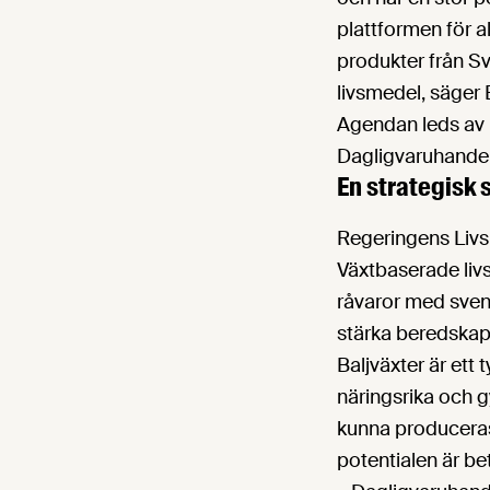
plattformen för al
produkter från S
livsmedel, säger
Agendan leds av 
Dagligvaruhande
En strategisk 
Regeringens Livs
Växtbaserade liv
råvaror med svens
stärka beredskap
Baljväxter är ett 
näringsrika och 
kunna produceras
potentialen är b