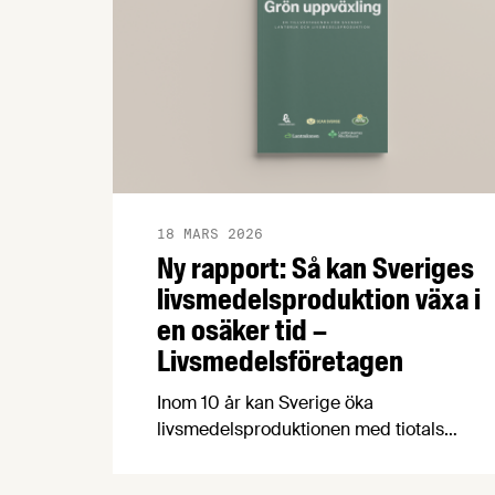
18 MARS 2026
Ny rapport: Så kan Sveriges
livsmedelsproduktion växa i
en osäker tid –
Livsmedelsföretagen
Inom 10 år kan Sverige öka
livsmedelsproduktionen med tiotals
procent, skapa 19 000 nya jobb i hela
landet och samtidigt stärka