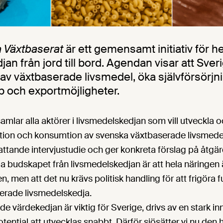
a Växtbaserat
är ett gemensamt initiativ för h
an från jord till bord. Agendan visar att Sver
av växtbaserade livsmedel, öka självförsörj
b och exportmöjligheter.
amlar alla aktörer i livsmedelskedjan som vill utveckla o
ktion och konsumtion av svenska växtbaserade livsmed
ttande intervjustudie och ger konkreta förslag på åtgärd
udskapet från livsmedelskedjan är att hela näringen 
n, men att det nu krävs politisk handling för att frigöra fu
erade livsmedelskedja.
e värdekedjan är viktig för Sverige, drivs av en stark in
otential att utvecklas snabbt. Därför sjösätter vi nu den 