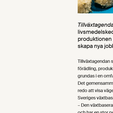
Tillväxtagend
livsmedelskedj
produktionen 
skapa nya job
Tillväxtagendan s
förädling, produ
grundas i en omfa
Det gemensamma b
redo att visa väge
Sveriges växtbas
– Den växtbaserad
och har en stor p