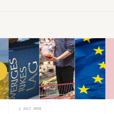
Charkuteriföretagen och deras
medlemsföretag satt upp nya åtaganden
och mål för mindre salt i charkuterier och
förpackade måltider. De två åtagandena
är frivilliga och målen tar sikte på 2030.
1 JULI 2026