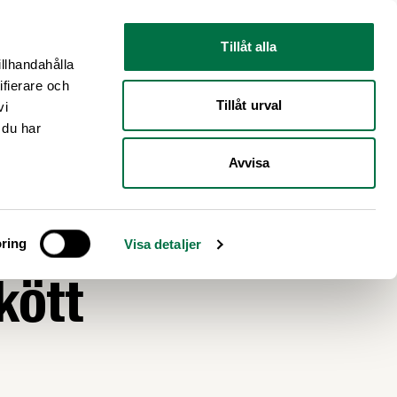
Nyhetsrum
Om oss
Tillåt alla
illhandahålla
ifierare och
Tillåt urval
vi
 du har
Avvisa
för
ring
Visa detaljer
kött