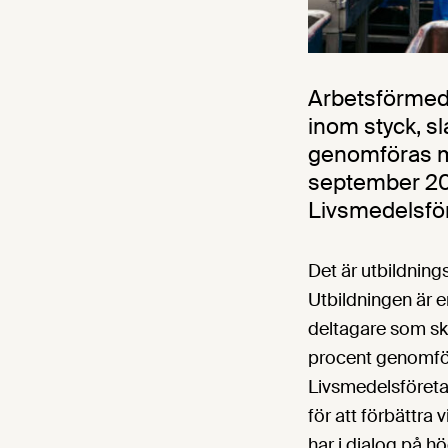
Arbetsförmed
inom styck, sl
genomföras me
september 202
Livsmedelsför
Det är utbildnin
Utbildningen är e
deltagare som sk
procent genomför
Livsmedelsföreta
för att förbättra
har i dialog på h