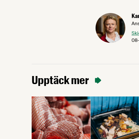
Ka
Ans
Ski
08-
Upptäck mer