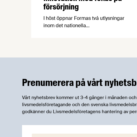
försörjning
I höst öppnar Formas två utlysningar
inom det nationella
forskningsprogrammet för livsmedel,
NFP Livs. Inriktningarna är "hållbara och
robusta försörjningsvägar" samt
"hållbara insatsvaror för en
motståndskraftig livsmedelsförsörjning",
och båda syftar till att bana väg för
innovationer som stärker Sveriges
Prenumerera på vårt nyhetsb
livsmedelsförsörjning.
Vårt nyhetsbrev kommer ut 3-4 gånger i månaden och rik
livsmedelsföretagande och den svenska livsmedelsbran
godkänner du Livsmedelsföretagens hantering av per
E-post: