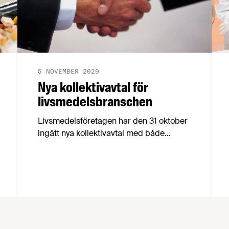
5 NOVEMBER 2020
Nya kollektivavtal för
livsmedelsbranschen
Livsmedelsföretagen har den 31 oktober
ingått nya kollektivavtal med både
Livsmedelsarbetareförbundet, vår
motpart på arbetarsidan, och Unionen,
Sveriges Ingenjörer och Ledarna, våra
motparter på tjänstemannasidan. För att
förklara avtalens innehåll och de
förändringar de innebär har
Livsmedelsföretagens förhandlingschef