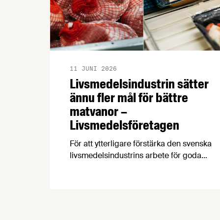
11 JUNI 2026
Livsmedelsindustrin sätter
ännu fler mål för bättre
matvanor –
Livsmedelsföretagen
För att ytterligare förstärka den svenska
livsmedelsindustrins arbete för goda
matvanor har branschorganisationerna
Livsmedelsföretagen och Kött- och
Charkuteriföretagen och deras
medlemsföretag satt upp nya åtaganden
och mål för mindre salt i charkuterier och