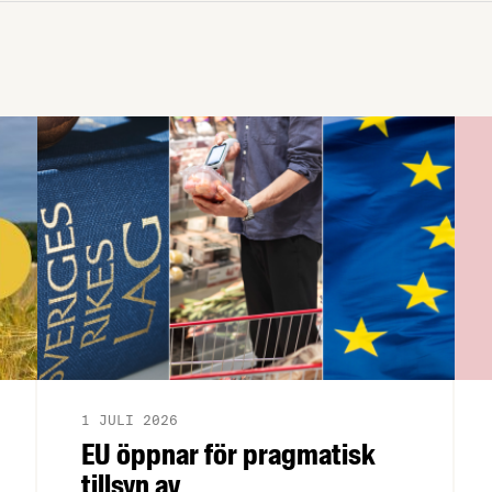
skrivit sammanfattande cirkulär.
1 JULI 2026
EU öppnar för pragmatisk
tillsyn av