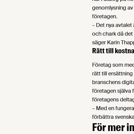
genomlysning av h
företagen.
– Det nya avtalet
och chark då det 
säger Karin Thap
Rätt till kost
Företag som medv
rätt till ersättni
branschens digita
företagen själva 
företagens delta
– Med en fungeran
förbättra svensk
För mer i