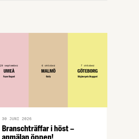
kompetens idag jämfört med för fem år
sedan. Det visar en ny rapport från
Livsmedelsföretagen som vill se en
nationell strategi …
30 JUNI 2026
Branschträffar i höst –
anmälan öppen!