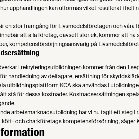
ur upphandlingen kan utformas vilket resulterat i helt ny
 är en stor framgång för Livsmedelsföretagen och våra 
innebär att alla företag, oavsett storlek, kommer att ha 
per, kompetensförsörjningsansvarig på Livsmedelsföre
nadsersättning
erkar i rekryteringsutbildningen kommer från den 1 se
ng för handledning av deltagare, ersättning för skyddskläd
la utbildningsplattform KCA ska användas i utbildningen
fått stå för dessa kostnader. Kostnadsersättningen spelar 
gande.
de arbetsmarknadsutbildning har vi nu tagit ett steg i rät
a kött- och charkföretags kompetensförsörjning, säger 
nformation