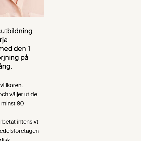
utbildning
rja
 med den 1
rjning på
ång.
illkoren.
ch väljer ut de
l minst 80
betat intensivt
smedelsföretagen
idisk