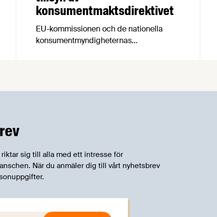
konsumentmaktsdirektivet
EU-kommissionen och de nationella
konsumentmyndigheternas
samarbetsnätverk, CPC-nätverket, har
kommit med en gemensam förståelse
om införandet av det nya
konsumentmaktsdirektivet.
Livsmedelsföretagen välkomnar att det
på EU-nivå nu formellt erkänns att
införandet av direktivet skapar
rev
betydande praktiska problem för företag.
tar sig till alla med ett intresse för
schen. När du anmäler dig till vårt nyhetsbrev
sonuppgifter.