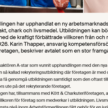
lingen har upphandlat en ny arbetsmarknads
akt, chark och livsmedel. Utbildningen kan bö
d de kraftigt förbättrade villkoren från och
6. Karin Thapper, ansvarig kompetensförsö
etagen, beskriver avtalet som en stor framg
gsaktören A-star som vunnit upphandlingen med den nya v
n så kallad rekryteringsutbildning där företagen är med o
a få genomgå utbildningen samtidigt som den oftast til
s ute på det rekryterande företaget.
gen har, tillsammans med Kött & Charkuteriföretagen, ar
 villkoren för företag som medverkar i utbildningen. Liv
ögsta nivå inom Arbetsförmedlingen fått gehör för en jur