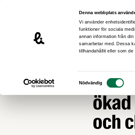
Hoppa till innehåll
Livsmedelsföretagen – till startsidan
Denna webbplats använde
Vi använder enhetsidentifie
funktioner för sociala medi
annan information från din
samarbetar med. Dessa kan
Nyheter
tillhandahållit eller som d
KOMPETENSFÖRS
Nytt 
Samtyckesval
Nödvändig
ökad
och c