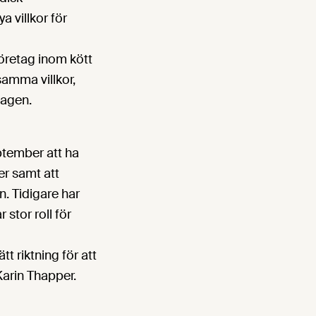
a villkor för
företag inom kött
samma villkor,
tagen.
ptember att ha
er samt att
. Tidigare har
stor roll för
t riktning för att
Karin Thapper.