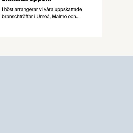
I höst arrangerar vi våra uppskattade
branschträffar i Umeå, Malmö och
Göteborg. Livsmedelsföretagens
experter kommer att informera om
aktuella frågor samtidigt som du kan
träffa branschkollegor och utbyta
erfarenheter.