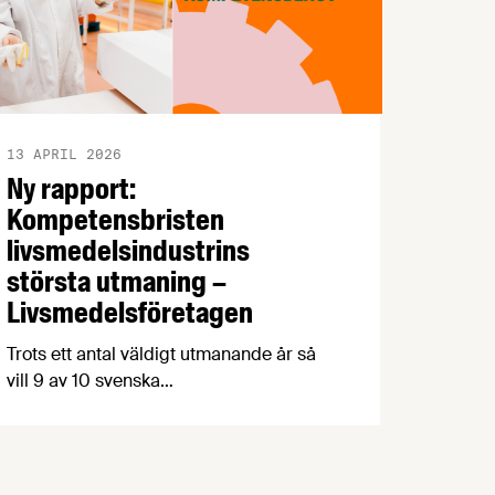
13 APRIL 2026
Ny rapport:
Kompetensbristen
livsmedelsindustrins
största utmaning –
Livsmedelsföretagen
Trots ett antal väldigt utmanande år så
vill 9 av 10 svenska
livsmedelsproducenter öka produktionen
de kommande fem åren. Det största
hindret är kompetensbrist – 7 av 10
företag har svårare att hitta rätt