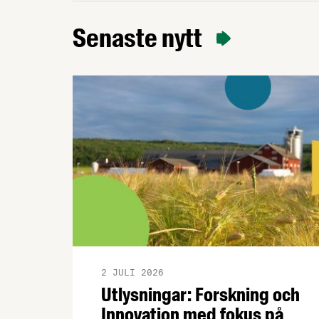
förpackade måltider. De två åtagandena
är frivilliga och målen tar sikte på 2030.
Senaste nytt
2 JULI 2026
Utlysningar: Forskning och
Innovation med fokus på