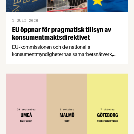
1 JULI 2026
EU öppnar för pragmatisk tillsyn av
konsumentmaktsdirektivet
EU-kommissionen och de nationella
konsumentmyndigheternas samarbetsnätverk,
CPC-nätverket, har kommit med en gemensam
förståelse om införandet av det nya
konsumentmaktsdirektivet. Livsmedelsföretagen
välkomnar att det på EU-nivå nu formellt erkänns
att införandet av direktivet skapar betydande
praktiska problem för företag.