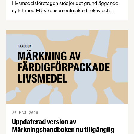
Livsmedelsföretagen stödjer det grundläggande
syftet med EU:s konsumentmaktsdirektiv och
delar ambitionen om ökad transparens och
tydligare hållbarhetskommunikation. Men trots
upprepade möten vägrar Regeringskansliet och
Konsumentverket att klargöra vad som gäller
kring övergångsregler. Därför ger
Livsmedelsföretagen nu sin samlade bedömning
till medlemsföretagen.
20 MAJ 2026
Uppdaterad version av
Märkningshandboken nu tillgänglig