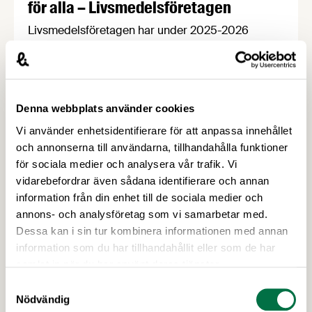
för alla – Livsmedelsföretagen
Livsmedelsföretagen har under 2025-2026
uppdaterat sin uppskattade Märkningshandbok.
Syftet med handboken är att underlätta för våra
medlemsföretag att tillämpa de märkningsregler
som EU beslutar om. Efter att ha varit reserverad
Denna webbplats använder cookies
för våra medlemmar en tid finns den nu tillgänglig
på vår hemsida för alla intresserade.
Vi använder enhetsidentifierare för att anpassa innehållet
och annonserna till användarna, tillhandahålla funktioner
för sociala medier och analysera vår trafik. Vi
vidarebefordrar även sådana identifierare och annan
information från din enhet till de sociala medier och
annons- och analysföretag som vi samarbetar med.
Dessa kan i sin tur kombinera informationen med annan
information som du har tillhandahållit eller som de har
samlat in när du har använt deras tjänster.
11 FEBRUARI 2026
Samtyckesval
Livsmedelsindustrin sätter nya mål för
Nödvändig