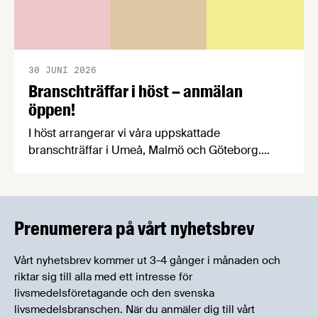
30 JUNI 2026
Branschträffar i höst – anmälan
öppen!
I höst arrangerar vi våra uppskattade
branschträffar i Umeå, Malmö och Göteborg.
Livsmedelsföretagens experter kommer att
informera om aktuella frågor samtidigt som du
kan träffa branschkollegor och utbyta
erfarenheter.
Prenumerera på vårt nyhetsbrev
Vårt nyhetsbrev kommer ut 3-4 gånger i månaden och
riktar sig till alla med ett intresse för
livsmedelsföretagande och den svenska
livsmedelsbranschen. När du anmäler dig till vårt