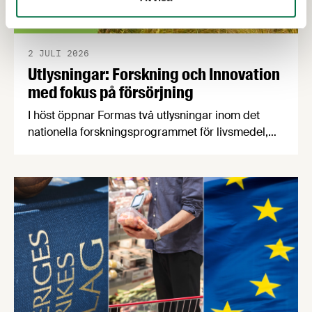
2 JULI 2026
Utlysningar: Forskning och Innovation
med fokus på försörjning
I höst öppnar Formas två utlysningar inom det
nationella forskningsprogrammet för livsmedel,
NFP Livs. Inriktningarna är "hållbara och robusta
försörjningsvägar" samt "hållbara insatsvaror för
en motståndskraftig livsmedelsförsörjning", och
båda syftar till att bana väg för innovationer som
stärker Sveriges livsmedelsförsörjning.