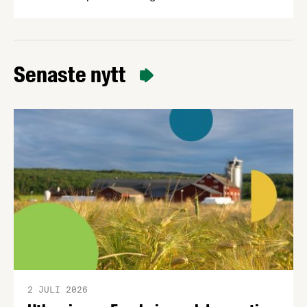
livsmedelsindustrins lönsamhet 2016-2024, något
som hämmar viktiga investeringar i produktivitet,
klimatomställning och konkurrenskraft. Vår
chefekonom Carl Eckerdal tycker att rapporten
Senaste nytt
borde läsas av de politiker som fortsätter prata
om ”övervinster” i livsmedelsbranschen.
2 JULI 2026