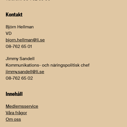
Kontakt
Björn Hellman
VD
bjorn.hellman@li.se
08-762 65 01
Jimmy Sandell
Kommunikations- och näringspolitisk chef
jimmy.sandell@li.se
08-762 65 02
Innehåll
Medlemsservice
Våra frågor
Om oss