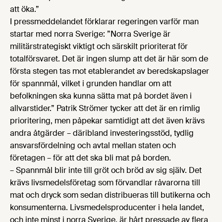
att öka.”
I pressmeddelandet förklarar regeringen varför man
startar med norra Sverige: ”Norra Sverige är
militärstrategiskt viktigt och särskilt prioriterat för
totalförsvaret. Det är ingen slump att det är här som de
första stegen tas mot etablerandet av beredskapslager
för spannmål, vilket i grunden handlar om att
befolkningen ska kunna sätta mat på bordet även i
allvarstider.” Patrik Strömer tycker att det är en rimlig
prioritering, men påpekar samtidigt att det även krävs
andra åtgärder – däribland investeringsstöd, tydlig
ansvarsfördelning och avtal mellan staten och
företagen – för att det ska bli mat på borden.
– Spannmål blir inte till gröt och bröd av sig själv. Det
krävs livsmedelsföretag som förvandlar råvarorna till
mat och dryck som sedan distribueras till butikerna och
konsumenterna. Livsmedelsproducenter i hela landet,
och inte minst i norra Sverige, är hårt pressade av flera