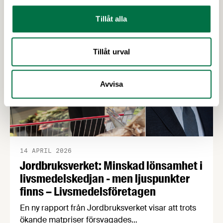
att försörja befolkningen med mat vid kris och
krig. Det visar en ny beredskapsrapport från
Tillåt alla
Livsmedelsföretagen som också konstaterar att
produktionen av svenska livsmedel minskar i en
Tillåt urval
tid när produktionen måste öka för att stärka
beredskapen.
Avvisa
14 APRIL 2026
Jordbruksverket: Minskad lönsamhet i
livsmedelskedjan - men ljuspunkter
finns – Livsmedelsföretagen
En ny rapport från Jordbruksverket visar att trots
ökande matpriser försvagades