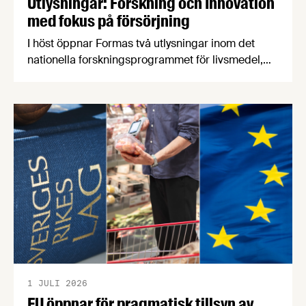
Utlysningar: Forskning och Innovation
med fokus på försörjning
I höst öppnar Formas två utlysningar inom det
nationella forskningsprogrammet för livsmedel,
NFP Livs. Inriktningarna är "hållbara och robusta
försörjningsvägar" samt "hållbara insatsvaror för
en motståndskraftig livsmedelsförsörjning", och
båda syftar till att bana väg för innovationer som
stärker Sveriges livsmedelsförsörjning.
1 JULI 2026
EU öppnar för pragmatisk tillsyn av