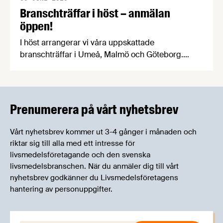
Branschträffar i höst – anmälan
öppen!
I höst arrangerar vi våra uppskattade
branschträffar i Umeå, Malmö och Göteborg.
Livsmedelsföretagens experter kommer att
informera om aktuella frågor samtidigt som du
kan träffa branschkollegor och utbyta
erfarenheter.
Prenumerera på vårt nyhetsbrev
Vårt nyhetsbrev kommer ut 3-4 gånger i månaden och
riktar sig till alla med ett intresse för
livsmedelsföretagande och den svenska
livsmedelsbranschen. När du anmäler dig till vårt
nyhetsbrev godkänner du Livsmedelsföretagens
hantering av personuppgifter.