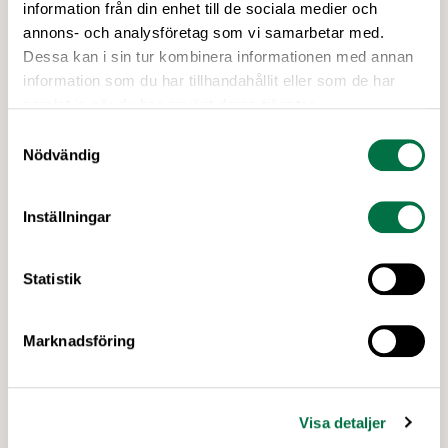
biologisk mångfald. Det visar rapporten Grön
information från din enhet till de sociala medier och
uppväxling som i dag överlämnas till regeringen
annons- och analysföretag som vi samarbetar med.
av Livsmedelsföretagen, Arla, Lantmännen, Scan
Dessa kan i sin tur kombinera informationen med annan
Sverige och LRF.
information som du har tillhandahållit eller som de har
samlat in när du har använt deras tjänster.
Samtyckesval
Nödvändig
Inställningar
28 MAJ 2026
Statistik
Sverige rustar – men
livsmedelsberedskapen är fortfarande
Marknadsföring
farligt sårbar – Livsmedelsföretagen
Låg lönsamhet, eftersatt infrastruktur, otydlig
ansvarsfördelning, avsaknad av beredskapsavtal
Visa detaljer
och osäkra handelsvägar hotar Sveriges förmåga