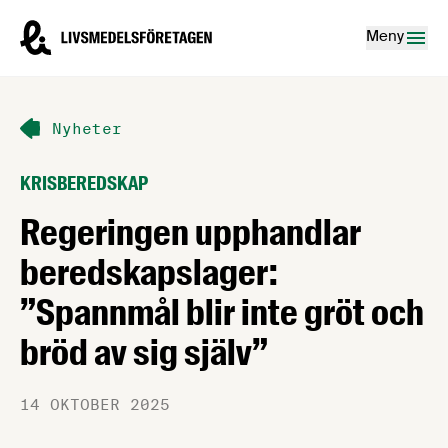
Hoppa till innehåll
Livsmedelsföretagen – till startsidan
Meny
Nyheter
KRISBEREDSKAP
Regeringen upphandlar
beredskapslager:
”Spannmål blir inte gröt och
bröd av sig själv”
14 OKTOBER 2025