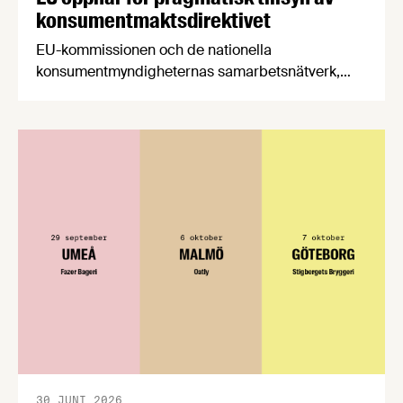
konsumentmaktsdirektivet
EU-kommissionen och de nationella
konsumentmyndigheternas samarbetsnätverk,
CPC-nätverket, har kommit med en gemensam
förståelse om införandet av det nya
konsumentmaktsdirektivet. Livsmedelsföretagen
välkomnar att det på EU-nivå nu formellt erkänns
att införandet av direktivet skapar betydande
praktiska problem för företag.
30 JUNI 2026