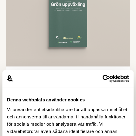
18 MARS 2026
Ny rapport: Så kan Sveriges
livsmedelsproduktion växa i en osäker
tid – Livsmedelsföretagen
Denna webbplats använder cookies
Inom 10 år kan Sverige öka
Vi använder enhetsidentifierare för att anpassa innehållet
livsmedelsproduktionen med tiotals procent,
och annonserna till användarna, tillhandahålla funktioner
skapa 19 000 nya jobb i hela landet och samtidigt
för sociala medier och analysera vår trafik. Vi
stärka livsmedelsberedskap, klimatarbete och
vidarebefordrar även sådana identifierare och annan