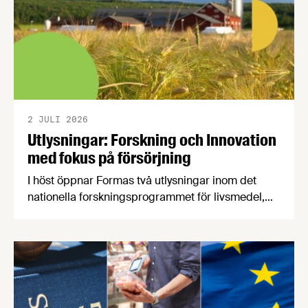
2 JULI 2026
Utlysningar: Forskning och Innovation
med fokus på försörjning
I höst öppnar Formas två utlysningar inom det
nationella forskningsprogrammet för livsmedel,
NFP Livs. Inriktningarna är "hållbara och robusta
försörjningsvägar" samt "hållbara insatsvaror för
en motståndskraftig livsmedelsförsörjning", och
båda syftar till att bana väg för innovationer som
stärker Sveriges livsmedelsförsörjning.