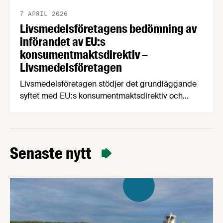
7 APRIL 2026
Livsmedelsföretagens bedömning av
införandet av EU:s
konsumentmaktsdirektiv –
Livsmedelsföretagen
Livsmedelsföretagen stödjer det grundläggande
syftet med EU:s konsumentmaktsdirektiv och
delar ambitionen om ökad transparens och
tydligare hållbarhetskommunikation. Men trots
upprepade möten vägrar Regeringskansliet och
Konsumentverket att klargöra vad som gäller
Senaste nytt
kring övergångsregler. Därför ger
Livsmedelsföretagen nu sin samlade bedömning
till medlemsföretagen.