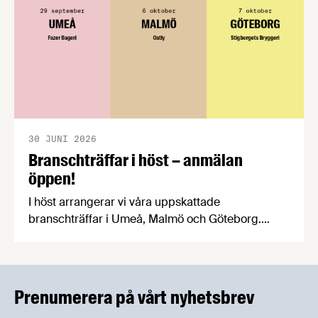
30 JUNI 2026
Branschträffar i höst – anmälan
öppen!
I höst arrangerar vi våra uppskattade
branschträffar i Umeå, Malmö och Göteborg.
Livsmedelsföretagens experter kommer att
informera om aktuella frågor samtidigt som du
kan träffa branschkollegor och utbyta
erfarenheter.
Prenumerera på vårt nyhetsbrev