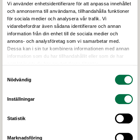
Fastställ Konsumentverkets ansvar –
Vi använder enhetsidentifierare för att anpassa innehållet
Livsmedelsföretagen
och annonserna till användarna, tillhandahålla funktioner
Genomförandet av EU:s konsumentmaktsdirektiv
för sociala medier och analysera vår trafik. Vi
riskerar att leda till att fullt tjänliga produkter för
vidarebefordrar även sådana identifierare och annan
hundratals miljoner kronor måste kasseras. En
information från din enhet till de sociala medier och
bred sammanslutning av svenska
annons- och analysföretag som vi samarbetar med.
näringslivsorganisationer begär nu att
Dessa kan i sin tur kombinera informationen med annan
civilminister Erik Slottner ingriper.
information som du har tillhandahållit eller som de har
samlat in när du har använt deras tjänster.
Samtyckesval
Nödvändig
Inställningar
Statistik
26 JUNI 2026
Marknadsföring