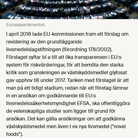
Europaparlamentet.
I april 2018 lade EU-kommissionen fram ett förslag om
revidering av den grundläggande
livsmedelslagstiftningen (förordning 178/2002).
Förslaget syftar bl a till att öka transparensen i EU:s
system för riskvärderingar, för att bemöta den starka
kritik som granskningen av växtskyddsmedlet glyfosat
gav upphov till under 2017. Tanken med förslaget är att
man på ett tidigt stadium, redan när ett företag lämnar
in en ansökan om godkännande till EU:s
livsmedelssäkerhetsmyndighet EFSA, ska offentliggöra
de vetenskapliga studier som ligger till grund för
ansökan. Det kan gälla ansökningar om att godkänna
växtskyddsmedel men även t ex nya livsmedel (”novel
foods”).