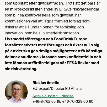
som uppstått efter glyfosatfrågan. Trots att det bara är
en mikroskopiskt liten andel av EFSA:s riskvärderingar
som blir så kontroversiella som glyfosat, har
kommissionen valt att lägga fram ett förslag som
riskerar att slå undan benen för forskning och
innovation inom hela livsmedelsbranschen.
Livsmedelsföretagen och FoodDrinkEurope
fortsätter arbetet med förslaget och riktar nu in sig
på att det ska ges rimliga möjligheter att få känsliga
delar av studierna klassade som konfidentiella och
inte lämnas ut förrän tidigast när EFSA är klar med
sin riskvärdering.
Nicklas Amelin
EU-expert/Director EU Affairs
Skicka e-post till Nicklas
+46-8-762 65 18, +46-70-329 60 80