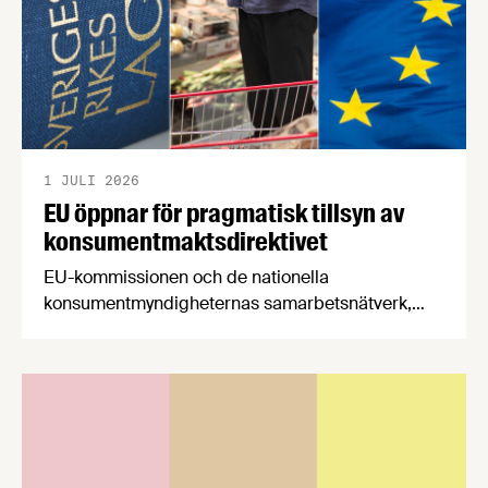
1 JULI 2026
EU öppnar för pragmatisk tillsyn av
konsumentmaktsdirektivet
EU-kommissionen och de nationella
konsumentmyndigheternas samarbetsnätverk,
CPC-nätverket, har kommit med en gemensam
förståelse om införandet av det nya
konsumentmaktsdirektivet. Livsmedelsföretagen
välkomnar att det på EU-nivå nu formellt erkänns
att införandet av direktivet skapar betydande
praktiska problem för företag.