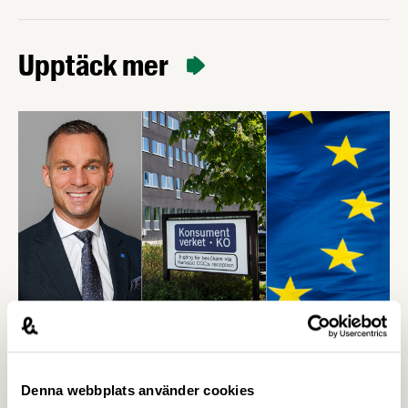
Upptäck mer
12 FEBRUARI 2026
Näringslivets vädjan till ministern:
Denna webbplats använder cookies