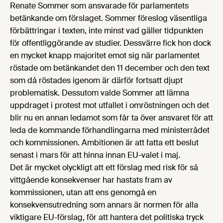
Renate Sommer som ansvarade för parlamentets
betänkande om förslaget. Sommer föreslog väsentliga
förbättringar i texten, inte minst vad gäller tidpunkten
för offentliggörande av studier. Dessvärre fick hon dock
en mycket knapp majoritet emot sig när parlamentet
röstade om betänkandet den 11 december och den text
som då röstades igenom är därför fortsatt djupt
problematisk. Dessutom valde Sommer att lämna
uppdraget i protest mot utfallet i omröstningen och det
blir nu en annan ledamot som får ta över ansvaret för att
leda de kommande förhandlingarna med ministerrådet
och kommissionen. Ambitionen är att fatta ett beslut
senast i mars för att hinna innan EU-valet i maj.
Det är mycket olyckligt att ett förslag med risk för så
vittgående konsekvenser har hastats fram av
kommissionen, utan att ens genomgå en
konsekvensutredning som annars är normen för alla
viktigare EU-förslag, för att hantera det politiska tryck