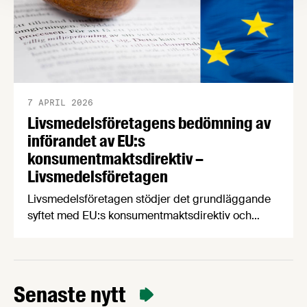
7 APRIL 2026
Livsmedelsföretagens bedömning av
införandet av EU:s
konsumentmaktsdirektiv –
Livsmedelsföretagen
Livsmedelsföretagen stödjer det grundläggande
syftet med EU:s konsumentmaktsdirektiv och
delar ambitionen om ökad transparens och
tydligare hållbarhetskommunikation. Men trots
upprepade möten vägrar Regeringskansliet och
Konsumentverket att klargöra vad som gäller
Senaste nytt
kring övergångsregler. Därför ger