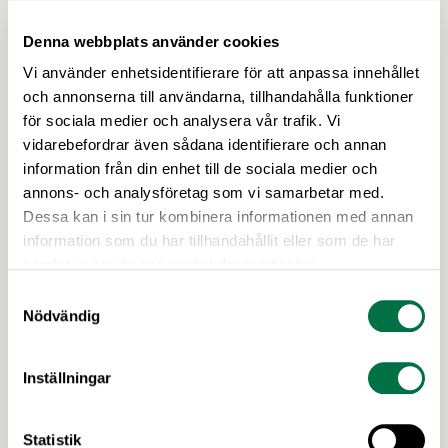
Denna webbplats använder cookies
12 FEBRUARI 2026
Näringslivets vädjan till ministern:
Vi använder enhetsidentifierare för att anpassa innehållet
Fastställ Konsumentverkets ansvar –
och annonserna till användarna, tillhandahålla funktioner
Livsmedelsföretagen
för sociala medier och analysera vår trafik. Vi
vidarebefordrar även sådana identifierare och annan
Genomförandet av EU:s konsumentmaktsdirektiv
information från din enhet till de sociala medier och
riskerar att leda till att fullt tjänliga produkter för
annons- och analysföretag som vi samarbetar med.
hundratals miljoner kronor måste kasseras. En
Dessa kan i sin tur kombinera informationen med annan
bred sammanslutning av svenska
information som du har tillhandahållit eller som de har
näringslivsorganisationer begär nu att
samlat in när du har använt deras tjänster.
civilminister Erik Slottner ingriper.
Samtyckesval
Nödvändig
Inställningar
Statistik