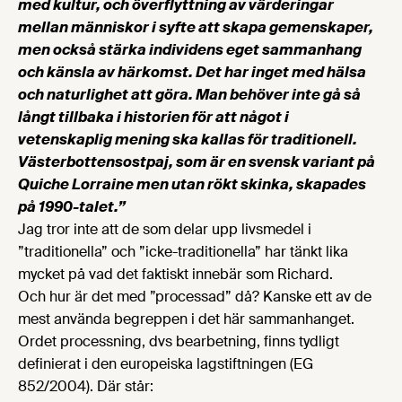
med kultur, och överflyttning av värderingar
mellan människor i syfte att skapa gemenskaper,
men också stärka individens eget sammanhang
och känsla av härkomst.
Det
har inget med hälsa
och naturlighet att göra. Man behöver inte gå så
långt tillbaka i historien för att något i
vetenskaplig mening ska kallas för traditionell.
Västerbottensostpaj, som är en svensk variant på
Quiche Lorraine men utan rökt skinka, skapades
på 1990-talet.”
Jag tror inte att de som delar upp livsmedel i
”traditionella” och ”icke-traditionella” har tänkt lika
mycket på vad det faktiskt innebär som Richard.
Och hur är det med ”processad” då? Kanske ett av de
mest använda begreppen i det här sammanhanget.
Ordet processning, dvs bearbetning, finns tydligt
definierat i den europeiska lagstiftningen (EG
852/2004). Där står: