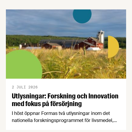
Livsmedelsföretagen nu sin samlade bedömning
till medlemsföretagen.
2 JULI 2026
Utlysningar: Forskning och Innovation
med fokus på försörjning
I höst öppnar Formas två utlysningar inom det
nationella forskningsprogrammet för livsmedel,
NFP Livs. Inriktningarna är "hållbara och robusta