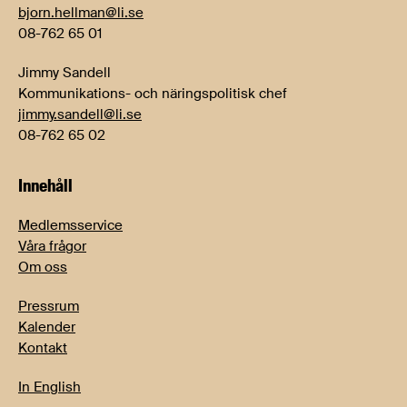
bjorn.hellman@li.se
08-762 65 01
Jimmy Sandell
Kommunikations- och näringspolitisk chef
jimmy.sandell@li.se
08-762 65 02
Innehåll
Medlemsservice
Våra frågor
Om oss
Pressrum
Kalender
Kontakt
In English