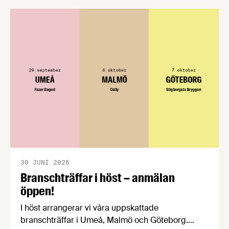
förståelse om införandet av det nya
konsumentmaktsdirektivet. Livsmedelsföretagen
välkomnar att det på EU-nivå nu formellt erkänns
att införandet av direktivet skapar betydande
praktiska problem för företag.
30 JUNI 2026
Branschträffar i höst – anmälan
öppen!
I höst arrangerar vi våra uppskattade
branschträffar i Umeå, Malmö och Göteborg.