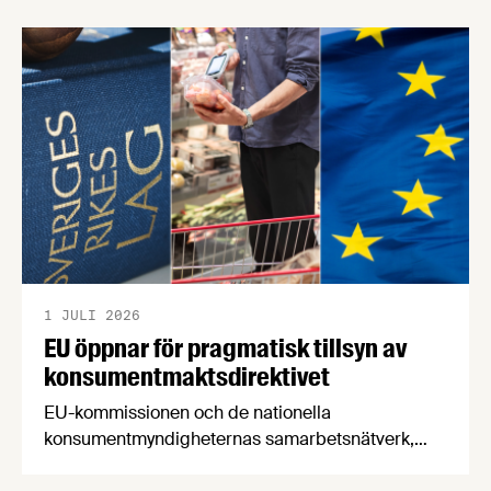
försörjningsvägar" samt "hållbara insatsvaror för
en motståndskraftig livsmedelsförsörjning", och
båda syftar till att bana väg för innovationer som
stärker Sveriges livsmedelsförsörjning.
1 JULI 2026
EU öppnar för pragmatisk tillsyn av
konsumentmaktsdirektivet
EU-kommissionen och de nationella
konsumentmyndigheternas samarbetsnätverk,
CPC-nätverket, har kommit med en gemensam