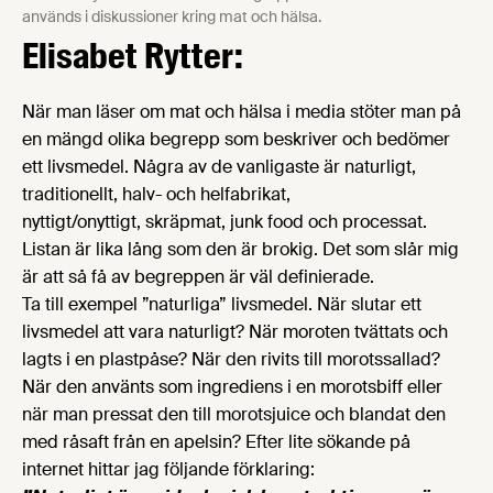
används i diskussioner kring mat och hälsa.
Elisabet Rytter:
När man läser om mat och hälsa i media stöter man på
en mängd olika begrepp som beskriver och bedömer
ett livsmedel. Några av de vanligaste är naturligt,
traditionellt, halv- och helfabrikat,
nyttigt/onyttigt, skräpmat, junk food och processat.
Listan är lika lång som den är brokig. Det som slår mig
är att så få av begreppen är väl definierade.
Ta till exempel ”naturliga” livsmedel. När slutar ett
livsmedel att vara naturligt? När moroten tvättats och
lagts i en plastpåse? När den rivits till morotssallad?
När den använts som ingrediens i en morotsbiff eller
när man pressat den till morotsjuice och blandat den
med råsaft från en apelsin? Efter lite sökande på
internet hittar jag följande förklaring: