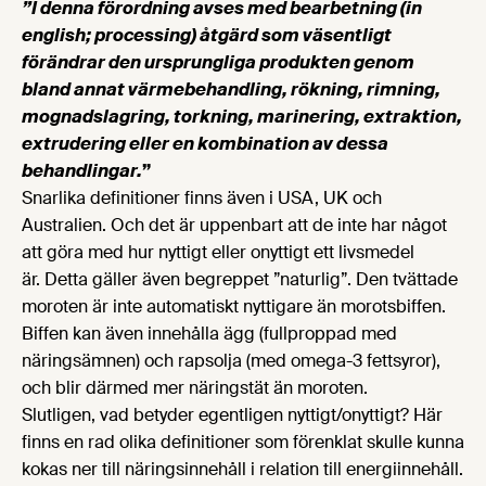
”
I denna förordning avses med bearbetning (in
english; processing) åtgärd som väsentligt
förändrar den ursprungliga produkten genom
bland annat värmebehandling, rökning, rimning,
mognadslagring, torkning, marinering, extraktion,
extrudering eller en kombination av dessa
behandlingar.
”
Snarlika definitioner finns även i USA, UK och
Australien. Och det är uppenbart att de inte har något
att göra med hur nyttigt eller onyttigt ett livsmedel
är. Detta gäller även begreppet ”naturlig”. Den tvättade
moroten är inte automatiskt nyttigare än morotsbiffen.
Biffen kan även innehålla ägg (fullproppad med
näringsämnen) och rapsolja (med omega-3 fettsyror),
och blir därmed mer näringstät än moroten.
Slutligen, vad betyder egentligen nyttigt/onyttigt? Här
finns en rad olika definitioner som förenklat skulle kunna
kokas ner till näringsinnehåll i relation till energiinnehåll.