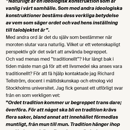
”Naturligt är en ideologisk konstruktion som är
vanlig i vårt samhälle. Som med andra ideologiska
konstruktioner bestäms dess verkliga betydelse
av vem som säger ordet och vad hens inställning
till talobjektet är”.
Med andra ord är det du själv som bestämmer när
moroten slutar vara naturlig. Vilket ur ett vetenskapligt
perspektiv gör det svårt att använda begreppet.
Och vad menas med ”traditionellt”? Hur långt bak i
tiden måste man gå för att ett livsmedel ska anses vara
traditionellt? För att få hjälp kontaktade jag Richard
Tellström, docent i måltidskunskap och etnolog vid
Stockholms universitet. Jag fick genast ett utförligt svar
från en som verkligen vet:
”
Ordet tradition kommer ur begreppet trans dare;
överföra. För att något ska bli en tradition krävs
flera saker, bland annat att innehållet förmedlas
muntligt, från mun till mun.
Tradition hänger ihop