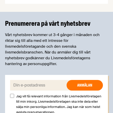
Livsmedelsföretagens experter kommer att
informera om aktuella frågor samtidigt som du
kan träffa branschkollegor och utbyta
erfarenheter.
Prenumerera på vårt nyhetsbrev
Vårt nyhetsbrev kommer ut 3-4 gånger i månaden och
riktar sig till alla med ett intresse för
livsmedelsföretagande och den svenska
livsmedelsbranschen. När du anmäler dig till vårt
nyhetsbrev godkänner du Livsmedelsföretagens
hantering av personuppgifter.
E-post:
Jag vill få relevant information från Livsmedelsföretagen
till min inkorg. Livsmedelsföretagen ska inte dela eller
sälja min personliga information. Jag kan när som helst
avsluta prenumerationen.