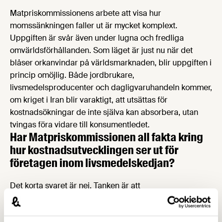
Matpriskommissionens arbete att visa hur
momssänkningen faller ut är mycket komplext.
Uppgiften är svår även under lugna och fredliga
omvärldsförhållanden. Som läget är just nu när det
blåser orkanvindar på världsmarknaden, blir uppgiften i
princip omöjlig. Både jordbrukare,
livsmedelsproducenter och dagligvaruhandeln kommer,
om kriget i Iran blir varaktigt, att utsättas för
kostnadsökningar de inte själva kan absorbera, utan
tvingas föra vidare till konsumentledet.
Har Matpriskommissionen all fakta kring
hur kostnadsutvecklingen ser ut för
företagen inom livsmedelskedjan?
Det korta svaret är nej. Tanken är att
Matpriskommissionen, genom en kausal ansats i
analysarbetet, ska kunna korrigera för prisökningar i