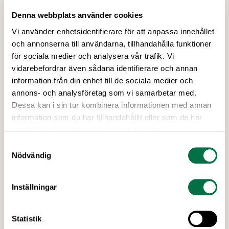
konsumentledet kopplade till
produktionskostnadsökningar i livsmedelskedjan.
Denna webbplats använder cookies
Därefter ska de landa i en slutsats om momssänkningen
Vi använder enhetsidentifierare för att anpassa innehållet
kom svenska konsumenter till del fullt ut eller inte.
och annonserna till användarna, tillhandahålla funktioner
Problemet är att kommissionen inte har full insyn i
för sociala medier och analysera vår trafik. Vi
företagens produktionsprocesser, hur de tusentals
vidarebefordrar även sådana identifierare och annan
företagen inom bland annat förädlingsledet arbetar
information från din enhet till de sociala medier och
med terminer och valutassäkring i en stormig tid. Facit
annons- och analysföretag som vi samarbetar med.
över livsmedelsbranschens kostnadsutveckling finns
Dessa kan i sin tur kombinera informationen med annan
inte alltid i offentliga prisindex eller spotpriser på
information som du har tillhandahållit eller som de har
världsmarknaden. Med tanke på det faktaunderskott
samlat in när du har använt deras tjänster.
Matpriskommissionen har att förhålla sig till är det
Samtyckesval
därmed centralt att de också intar en ödmjuk hållning
Nödvändig
när de lägger fram sina slutsatser kring
matmomssänkningen i september.
Inställningar
För mer information
Statistik
Carl Eckerdal