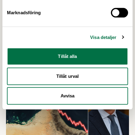
Chefekonom
Marknadsföring
Skicka e-post till Carl
08-762 61 96, 070-497 11 98
Visa detaljer
Upptäck mer
Tillåt alla
Tillåt urval
Avvisa