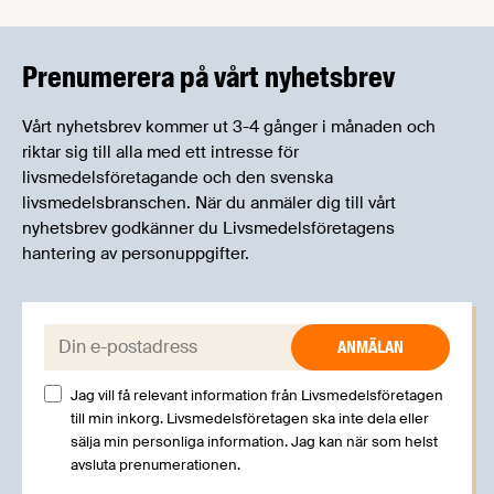
informera om aktuella frågor samtidigt som du
kan träffa branschkollegor och utbyta
erfarenheter.
Prenumerera på vårt nyhetsbrev
Vårt nyhetsbrev kommer ut 3-4 gånger i månaden och
riktar sig till alla med ett intresse för
livsmedelsföretagande och den svenska
livsmedelsbranschen. När du anmäler dig till vårt
nyhetsbrev godkänner du Livsmedelsföretagens
hantering av personuppgifter.
E-post:
Jag vill få relevant information från Livsmedelsföretagen
till min inkorg. Livsmedelsföretagen ska inte dela eller
sälja min personliga information. Jag kan när som helst
avsluta prenumerationen.