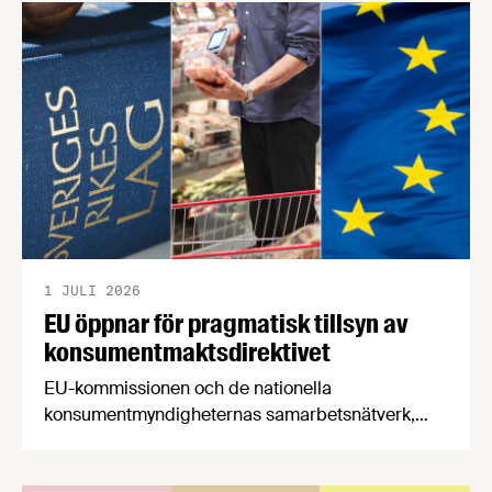
en motståndskraftig livsmedelsförsörjning", och
båda syftar till att bana väg för innovationer som
stärker Sveriges livsmedelsförsörjning.
1 JULI 2026
EU öppnar för pragmatisk tillsyn av
konsumentmaktsdirektivet
EU-kommissionen och de nationella
konsumentmyndigheternas samarbetsnätverk,
CPC-nätverket, har kommit med en gemensam
förståelse om införandet av det nya