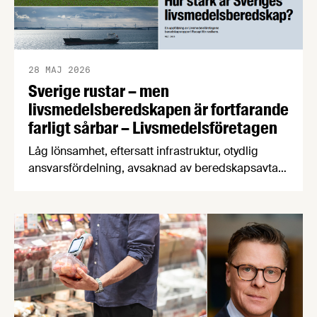
28 MAJ 2026
Sverige rustar – men
livsmedelsberedskapen är fortfarande
farligt sårbar – Livsmedelsföretagen
Låg lönsamhet, eftersatt infrastruktur, otydlig
ansvarsfördelning, avsaknad av beredskapsavtal
och osäkra handelsvägar hotar Sveriges förmåga
att försörja befolkningen med mat vid kris och
krig. Det visar en ny beredskapsrapport från
Livsmedelsföretagen som också konstaterar att
produktionen av svenska livsmedel minskar i en
tid när produktionen måste öka för att stärka
beredskapen.