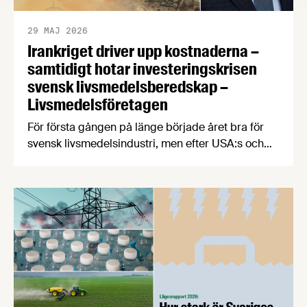
29 MAJ 2026
Irankriget driver upp kostnaderna –
samtidigt hotar investeringskrisen
svensk livsmedelsberedskap –
Livsmedelsföretagen
För första gången på länge började året bra för
svensk livsmedelsindustri, men efter USA:s och
Israels attack mot Iran har kostnadsläget snabbt
försämrats för svenska producenter av mat och
dryck. Samtidigt visar Livsmedelsföretagens nya
konjunkturbrev att decennier av för låga
investeringar riskerar att underminera svensk
livsmedelsberedskap och konkurrenskraft.