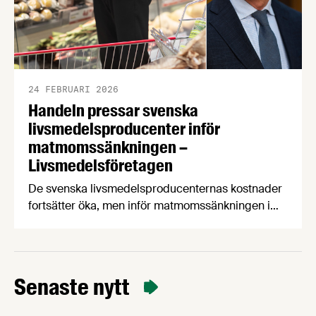
24 FEBRUARI 2026
Handeln pressar svenska
livsmedelsproducenter inför
matmomssänkningen –
Livsmedelsföretagen
De svenska livsmedelsproducenternas kostnader
fortsätter öka, men inför matmomssänkningen i
april har två av tre producenter fått påbud från
dagligvaruhandeln om prisstopp. När
producenterna listar de viktigaste
konsumenttrenderna knuffar svenskproducerat
Senaste nytt
ner EMV från förstaplatsen och lågprisfaktorn
minskar rejält. Det är några av nyheterna i