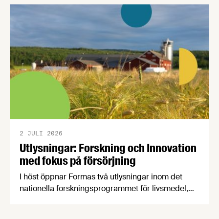
Livsmedelsföretagens konjunkturbrev för Q4
2025.
2 JULI 2026
Utlysningar: Forskning och Innovation
med fokus på försörjning
I höst öppnar Formas två utlysningar inom det
nationella forskningsprogrammet för livsmedel,
NFP Livs. Inriktningarna är "hållbara och robusta
försörjningsvägar" samt "hållbara insatsvaror för