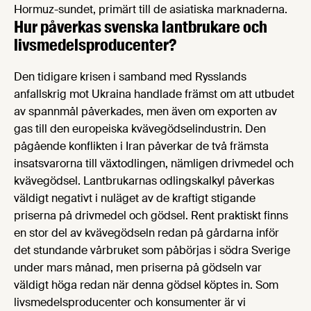
Hormuz-sundet, primärt till de asiatiska marknaderna.
Hur påverkas svenska lantbrukare och
livsmedels­producenter?
Den tidigare krisen i samband med Rysslands
anfallskrig mot Ukraina handlade främst om att utbudet
av spannmål påverkades, men även om exporten av
gas till den europeiska kvävegödselindustrin. Den
pågående konflikten i Iran påverkar de två främsta
insatsvarorna till växtodlingen, nämligen drivmedel och
kvävegödsel. Lantbrukarnas odlingskalkyl påverkas
väldigt negativt i nuläget av de kraftigt stigande
priserna på drivmedel och gödsel. Rent praktiskt finns
en stor del av kvävegödseln redan på gårdarna inför
det stundande vårbruket som påbörjas i södra Sverige
under mars månad, men priserna på gödseln var
väldigt höga redan när denna gödsel köptes in. Som
livsmedelsproducenter och konsumenter är vi