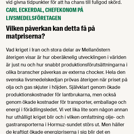
vid givna tidpunkter för att ha chans till fullgod skörd.
CARL ECKERDAL, CHEFEKONOM PÅ
LIVSMEDELSFÖRETAGEN
Vilken påverkan kan detta få på
matpriserna?
Vad kriget i Iran och stora delar av Mellanöstern
återigen visar är hur oberäknelig utvecklingen i världen
är just nu och hur snabbt produktionsförutsättningarna i
olika branscher påverkas av externa chocker. Hela den
svenska livsmedelskedjan prövas återigen när priset på
olja och gas skjuter i höjden. Självklart genom ökade
produktionskostnader för lantbrukarna, men också
genom ökade kostnader för transporter, emballage och
energi i förädlingsledet. Vi vet lika lite som någon annan
hur uthålligt kriget blir och i vilken omfattning olje- och
gastransporterna i Hormuz-sundet störs ut. Men håller
de kraftigt ökade energipriserna i sig blir det en