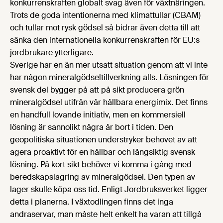
konkurrenskraften globalt svag även för växtnäringen.
Trots de goda intentionerna med klimattullar (CBAM)
och tullar mot rysk gödsel så bidrar även detta till att
sänka den internationella konkurrenskraften för EU:s
jordbrukare ytterligare.
Sverige har en än mer utsatt situation genom att vi inte
har någon mineralgödseltillverkning alls. Lösningen för
svensk del bygger på att på sikt producera grön
mineralgödsel utifrån vår hållbara energimix. Det finns
en handfull lovande initiativ, men en kommersiell
lösning är sannolikt några år bort i tiden. Den
geopolitiska situationen understryker behovet av att
agera proaktivt för en hållbar och långsiktig svensk
lösning. På kort sikt behöver vi komma i gång med
beredskapslagring av mineralgödsel. Den typen av
lager skulle köpa oss tid. Enligt Jordbruksverket ligger
detta i planerna. I växtodlingen finns det inga
andraservar, man måste helt enkelt ha varan att tillgå