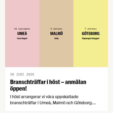
konsumentmaktsdirektivet. Livsmedelsföretagen
välkomnar att det på EU-nivå nu formellt erkänns
att införandet av direktivet skapar betydande
praktiska problem för företag.
30 JUNI 2026
Branschträffar i höst – anmälan
öppen!
I höst arrangerar vi våra uppskattade
branschträffar i Umeå, Malmö och Göteborg.
Livsmedelsföretagens experter kommer att