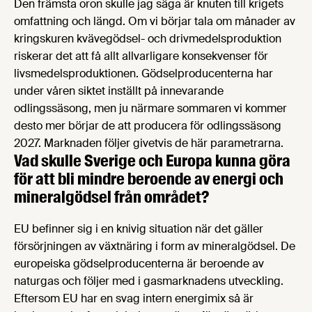
Den främsta oron skulle jag säga är knuten till krigets
omfattning och längd. Om vi börjar tala om månader av
kringskuren kvävegödsel- och drivmedelsproduktion
riskerar det att få allt allvarligare konsekvenser för
livsmedelsproduktionen. Gödselproducenterna har
under våren siktet inställt på innevarande
odlingssäsong, men ju närmare sommaren vi kommer
desto mer börjar de att producera för odlingssäsong
2027. Marknaden följer givetvis de här parametrarna.
Vad skulle Sverige och Europa kunna göra
för att bli mindre beroende av energi och
mineralgödsel från området?
EU befinner sig i en knivig situation när det gäller
försörjningen av växtnäring i form av mineralgödsel. De
europeiska gödselproducenterna är beroende av
naturgas och följer med i gasmarknadens utveckling.
Eftersom EU har en svag intern energimix så är