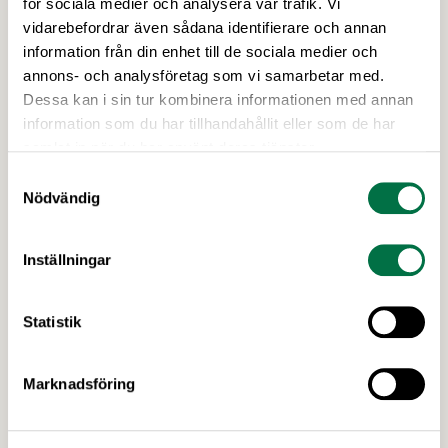
för sociala medier och analysera vår trafik. Vi
Food Science Sweden Conference den 23 april i
vidarebefordrar även sådana identifierare och annan
Lund lyfter fram vilken roll forskning om
information från din enhet till de sociala medier och
processad mat spelar för att forma ett mer
annons- och analysföretag som vi samarbetar med.
hälsosamt och hållbart matsystem, i en tid då
Dessa kan i sin tur kombinera informationen med annan
diskussionerna om högprocessade livsmedel ökar.
information som du har tillhandahållit eller som de har
Sista anmälningsdag 13 april! Processad mat har
samlat in när du har använt deras tjänster.
alltid varit central för att kunna förse befolkningar
Samtyckesval
med säker och effektiv …
Nödvändig
Inställningar
Statistik
2 JULI 2026
Marknadsföring
Utlysningar: Forskning och Innovation
med fokus på försörjning –