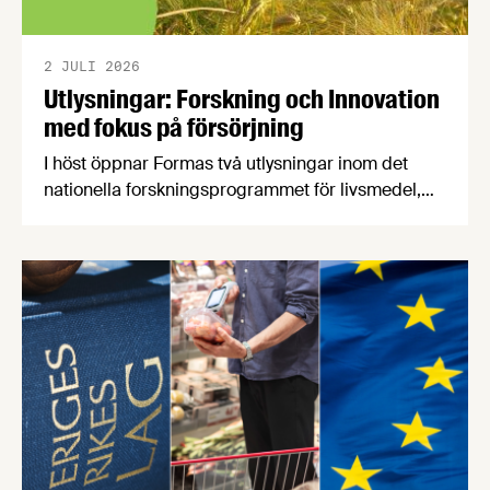
2 JULI 2026
Utlysningar: Forskning och Innovation
med fokus på försörjning
I höst öppnar Formas två utlysningar inom det
nationella forskningsprogrammet för livsmedel,
NFP Livs. Inriktningarna är "hållbara och robusta
försörjningsvägar" samt "hållbara insatsvaror för
en motståndskraftig livsmedelsförsörjning", och
båda syftar till att bana väg för innovationer som
stärker Sveriges livsmedelsförsörjning.