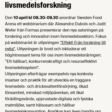
livsmedelsforskning
Den
10 april kl 08.30-09.30
anordnar Sweden Food
Arena ett webbinarium där Alexandre Dubois och Judit
Wefer från Formas presenterar den nya satsningen på
forskning och innovation inom livsmedelssektorn. Fokus
på webbinariet är utlysningen
”Effekt! Från forskning till
nytta”
. Utlysningen är bred och inkluderar ett
högintressant tema för oss inom livsmedelsnäringen:
”Ett hållbart, konkurrenskraftigt och resurseffektivt
livsmedelssystem”.
Utlysningen efterfrågar exempelvis nya konkreta
insatser och praktik för att utveckla en tryggare
livsmedels- och dricksvattenförsörjning, ökad
lönsamhet, minskad miljöpåverkan, ett ökat
förädlingsvärde, upprustade digitala och fysiska
matmiljöer, samt hälsosam och hållbar
livsmedelskonsumtion. Ansökan kan även handla om