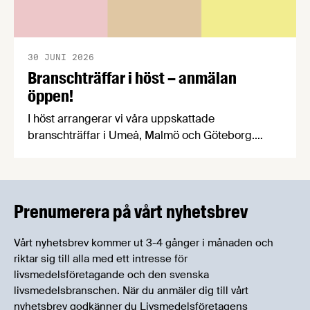
30 JUNI 2026
Branschträffar i höst – anmälan
öppen!
I höst arrangerar vi våra uppskattade
branschträffar i Umeå, Malmö och Göteborg.
Livsmedelsföretagens experter kommer att
informera om aktuella frågor samtidigt som du
kan träffa branschkollegor och utbyta
erfarenheter.
Prenumerera på vårt nyhetsbrev
Vårt nyhetsbrev kommer ut 3-4 gånger i månaden och
riktar sig till alla med ett intresse för
livsmedelsföretagande och den svenska
livsmedelsbranschen. När du anmäler dig till vårt
nyhetsbrev godkänner du Livsmedelsföretagens