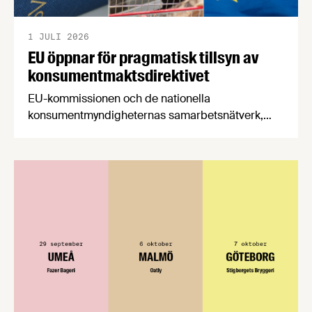
1 JULI 2026
EU öppnar för pragmatisk tillsyn av
konsumentmaktsdirektivet
EU-kommissionen och de nationella
konsumentmyndigheternas samarbetsnätverk,
CPC-nätverket, har kommit med en gemensam
förståelse om införandet av det nya
konsumentmaktsdirektivet. Livsmedelsföretagen
välkomnar att det på EU-nivå nu formellt erkänns
att införandet av direktivet skapar betydande
praktiska problem för företag.