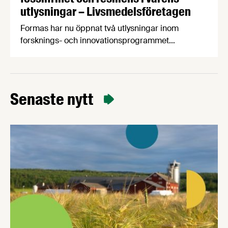
utlysningar – Livsmedelsföretagen
Formas har nu öppnat två utlysningar inom
forsknings- och innovationsprogrammet
Biosociety. En av utlysningarna skapar möjligheter
för att utforska innovativa idéer för framtida
biobaserade lösningar. Den andra är en större
utlysning för projekt som vill stärka fossilfrihet eller
Senaste nytt
resiliens inom bioekonomins primärproduktion
eller efterföljande industriprocesser.