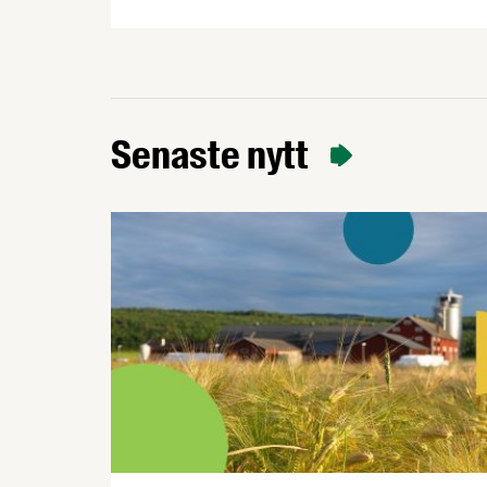
– Prevent och parterna inom industrin –
bjuda in dig som arbetar inom
livsmedelsindustrin till ett kostnadsfritt
halvdagsseminarium om arbetsmiljö.
Seminarierna äger rum i höst på sju olika
orter. Under seminariet kommer du att få
Senaste nytt
med dig ett antal nyttiga verktyg genom
att vi varvar föreläsningspass med …