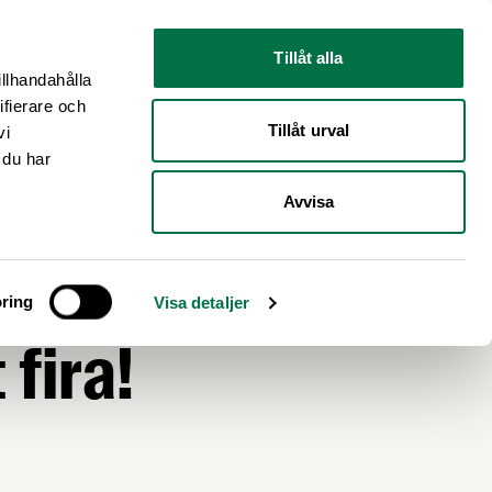
Nyhetsrum
Om oss
Tillåt alla
illhandahålla
ifierare och
Tillåt urval
vi
 du har
Avvisa
 27
ring
Visa detaljer
fira!