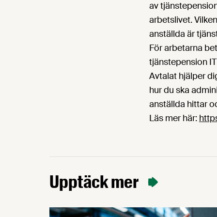
av tjänstepension
arbetslivet. Vilk
anställda är tjän
För arbetarna bet
tjänstepension IT
Avtalat hjälper d
hur du ska admini
anställda hittar 
Läs mer här:
http
Upptäck mer