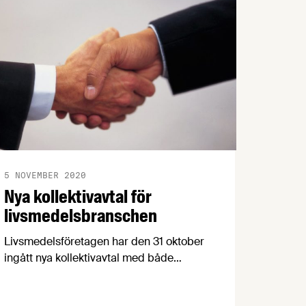
5 NOVEMBER 2020
Nya kollektivavtal för
livsmedelsbranschen
Livsmedelsföretagen har den 31 oktober
ingått nya kollektivavtal med både
Livsmedelsarbetareförbundet, vår
motpart på arbetarsidan, och Unionen,