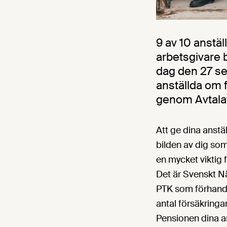
9 av 10 anstäl
arbetsgivare b
dag den 27 se
anställda om 
genom Avtalat
Att ge dina anstä
bilden av dig som
en mycket viktig 
Det är Svenskt N
PTK som förhandla
antal försäkringar
Pensionen dina an