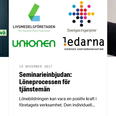
15 NOVEMBER 2017
Seminarieinbjudan:
Löneprocessen för
tjänstemän
Lönebildningen kan vara en positiv kraft i
företagets verksamhet. Den individuella
lönesättningen kan skapa förutsättningar