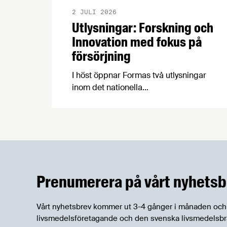
2 JULI 2026
Utlysningar: Forskning och
Innovation med fokus på
försörjning
I höst öppnar Formas två utlysningar
inom det nationella
forskningsprogrammet för livsmedel,
NFP Livs. Inriktningarna är "hållbara och
robusta försörjningsvägar" samt
"hållbara insatsvaror för en
motståndskraftig livsmedelsförsörjning",
och båda syftar till att bana väg för
innovationer som stärker Sveriges
Prenumerera på vårt nyhetsb
livsmedelsförsörjning.
Vårt nyhetsbrev kommer ut 3-4 gånger i månaden och rik
livsmedelsföretagande och den svenska livsmedelsbran