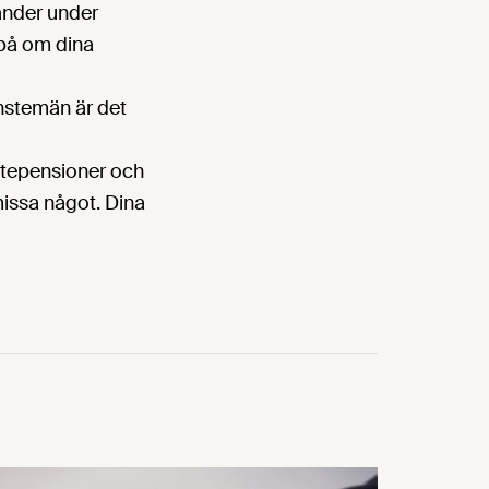
händer under
 på om dina
änstemän är det
nstepensioner och
missa något. Dina