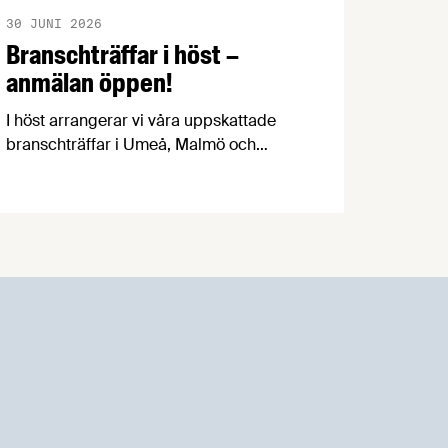
30 JUNI 2026
Branschträffar i höst –
anmälan öppen!
I höst arrangerar vi våra uppskattade
branschträffar i Umeå, Malmö och
Göteborg. Livsmedelsföretagens
experter kommer att informera om
aktuella frågor samtidigt som du kan
träffa branschkollegor och utbyta
erfarenheter.