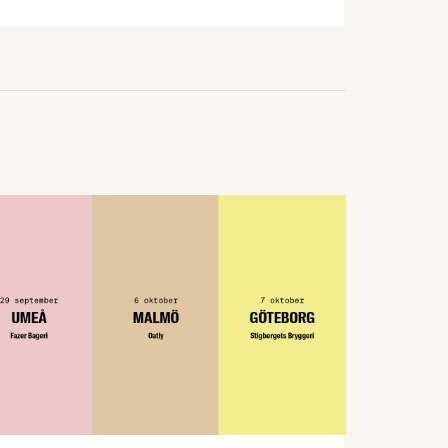
Sveriges Ingenjörer och Ledarna, våra
motparter på tjänstemannasidan. För att
förklara avtalens innehåll och de
förändringar de innebär har
Livsmedelsföretagens förhandlingschef
skrivit sammanfattande cirkulär.