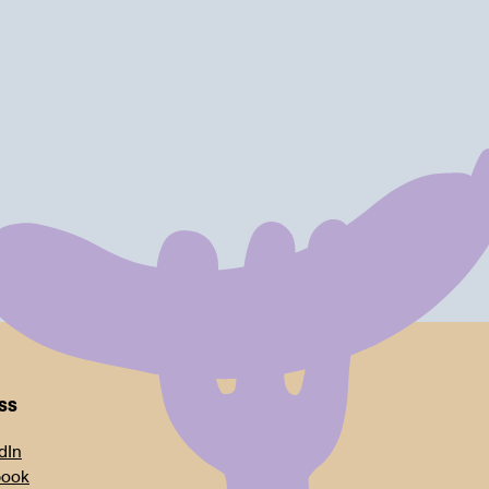
oss
dIn
book