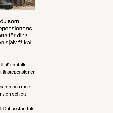
t du som
nstepensionens
ta för dina
själv få koll
tt säkerställa
r tjänstepensionen
tillsammans med
nsion och ett
. Det består dels