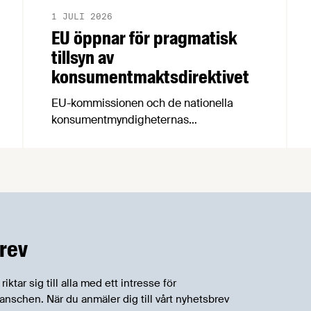
1 JULI 2026
EU öppnar för pragmatisk
tillsyn av
konsumentmaktsdirektivet
EU-kommissionen och de nationella
konsumentmyndigheternas
samarbetsnätverk, CPC-nätverket, har
kommit med en gemensam förståelse
om införandet av det nya
konsumentmaktsdirektivet.
Livsmedelsföretagen välkomnar att det
på EU-nivå nu formellt erkänns att
införandet av direktivet skapar
rev
betydande praktiska problem för företag.
tar sig till alla med ett intresse för
schen. När du anmäler dig till vårt nyhetsbrev