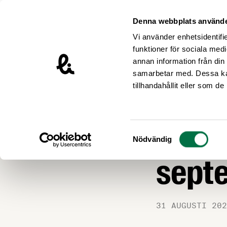
Hoppa till innehåll
Livsmedelsföretagen – till startsidan
Denna webbplats använde
Vi använder enhetsidentifie
funktioner för sociala medi
annan information från din
samarbetar med. Dessa kan
Nyheter
tillhandahållit eller som d
ARBETSGIVARFRÅ
Tjäns
Samtyckesval
Nödvändig
septe
31 AUGUSTI 202