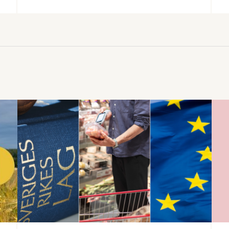
för att medarbetare utvecklas och
stimuleras till goda prestationer. Därför
bjuder Livsmedelsföretagen, Unionen,
Sveriges Ingenjörer och Ledarna
tillsammans in till ett seminarium med
diskussioner om lönebildning.