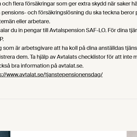
 och flera försäkringar som ger extra skydd när saker 
en pensions- och försäkringslösning du ska teckna beror
stemän eller arbetare.
alar du in pengar till Avtalspension SAF-LO. För dina tj
P.
ig som är arbetsgivare att ha koll på dina anställdas tjä
strera dem. Ta hjälp av Avtalats checklistor för att inte 
också bra information på avtalat.se.
s://www.avtalat.se/tjanstepensionensdag/