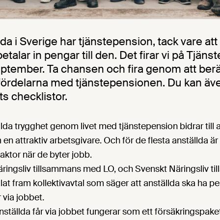
lda i Sverige har tjänstepension, tack vare at
etalar in pengar till den. Det firar vi på Tjä
ptember. Ta chansen och fira genom att berät
fördelarna med tjänstepensionen. Du kan även 
s checklistor.
llda trygghet genom livet med tjänstepension bidrar till a
 en attraktiv arbetsgivare. Och för de flesta anställda ä
faktor när de byter jobb.
äringsliv tillsammans med LO, och Svenskt Näringsliv 
t fram kollektivavtal som säger att anställda ska ha pe
 via jobbet.
ställda får via jobbet fungerar som ett försäkringspaket