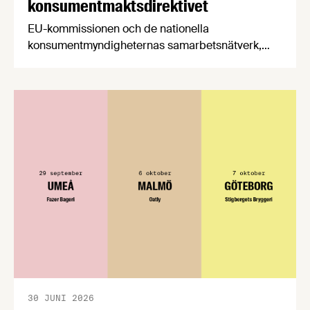
konsumentmaktsdirektivet
EU-kommissionen och de nationella
konsumentmyndigheternas samarbetsnätverk,
CPC-nätverket, har kommit med en gemensam
förståelse om införandet av det nya
konsumentmaktsdirektivet. Livsmedelsföretagen
välkomnar att det på EU-nivå nu formellt erkänns
att införandet av direktivet skapar betydande
praktiska problem för företag.
30 JUNI 2026