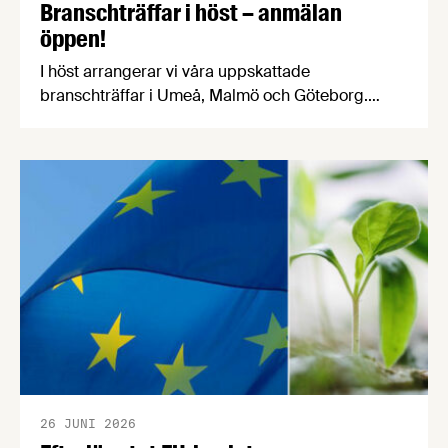
Branschträffar i höst – anmälan
öppen!
I höst arrangerar vi våra uppskattade
branschträffar i Umeå, Malmö och Göteborg.
Livsmedelsföretagens experter kommer att
informera om aktuella frågor samtidigt som du
kan träffa branschkollegor och utbyta
erfarenheter.
26 JUNI 2026