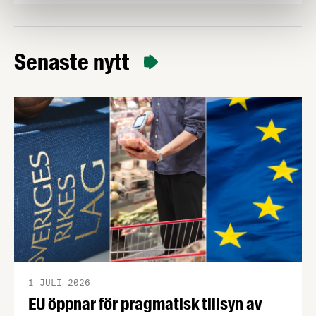
innovativt sätt tagit initiativ till, eller utvecklat
förutsättningar för att öka livsmedelsnäringens
konkurrenskraft och utveckling”. Passa på att
Senaste nytt
nominera en eller flera kandidater senast den 21
april! Bland de nomineringar som kommer in
kommer en jury …
1 JULI 2026
EU öppnar för pragmatisk tillsyn av