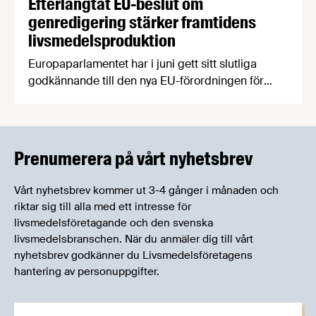
Efterlängtat EU-beslut om
genredigering stärker framtidens
livsmedelsproduktion
Europaparlamentet har i juni gett sitt slutliga
godkännande till den nya EU-förordningen för
grödor som tagits fram med s k nya genomiska
tekniker (NGT). Beslutet välkomnas av
Livsmedelsföretagen, som ser regelverket som ett
viktigt steg för innovation, konkurrenskraft och en
Prenumerera på vårt nyhetsbrev
mer motståndskraftig europeisk livsmedelskedja.
Vårt nyhetsbrev kommer ut 3-4 gånger i månaden och
riktar sig till alla med ett intresse för
livsmedelsföretagande och den svenska
livsmedelsbranschen. När du anmäler dig till vårt
nyhetsbrev godkänner du Livsmedelsföretagens
hantering av personuppgifter.