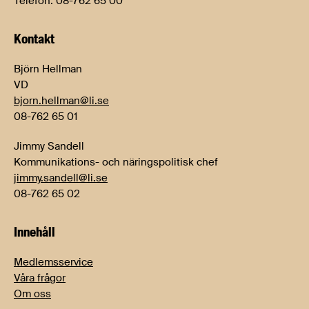
Telefon: 08-762 65 00
Kontakt
Björn Hellman
VD
bjorn.hellman@li.se
08-762 65 01
Jimmy Sandell
Kommunikations- och näringspolitisk chef
jimmy.sandell@li.se
08-762 65 02
Innehåll
Medlemsservice
Våra frågor
Om oss