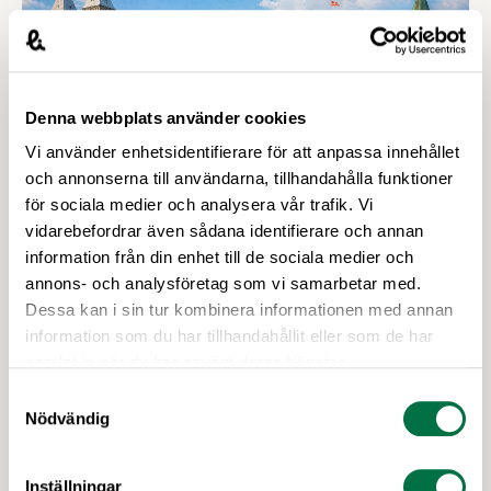
resiliens inom bioekonomins primärproduktion
eller efterföljande industriprocesser.
Denna webbplats använder cookies
Vi använder enhetsidentifierare för att anpassa innehållet
och annonserna till användarna, tillhandahålla funktioner
för sociala medier och analysera vår trafik. Vi
vidarebefordrar även sådana identifierare och annan
information från din enhet till de sociala medier och
annons- och analysföretag som vi samarbetar med.
19 MARS 2026
Dessa kan i sin tur kombinera informationen med annan
Anmälan öppen för Food Science
information som du har tillhandahållit eller som de har
Swedens konferens 2026 –
samlat in när du har använt deras tjänster.
Livsmedelsföretagen
Samtyckesval
Food Science Sweden Conference den 23 april i
Nödvändig
Lund lyfter fram vilken roll forskning om
processad mat spelar för att forma ett mer
Inställningar