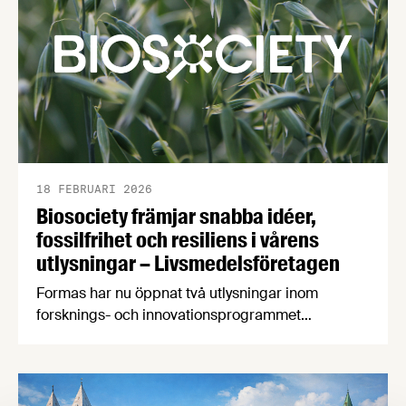
18 FEBRUARI 2026
Biosociety främjar snabba idéer,
fossilfrihet och resiliens i vårens
utlysningar – Livsmedelsföretagen
Formas har nu öppnat två utlysningar inom
forsknings- och innovationsprogrammet
Biosociety. En av utlysningarna skapar möjligheter
för att utforska innovativa idéer för framtida
biobaserade lösningar. Den andra är en större
utlysning för projekt som vill stärka fossilfrihet eller