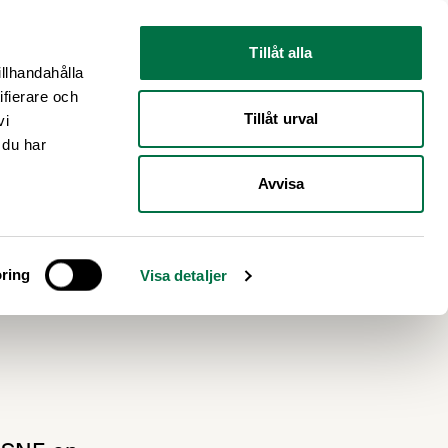
Nyhetsrum
Om oss
Tillåt alla
illhandahålla
ifierare och
Tillåt urval
vi
 du har
Avvisa
m
ring
Visa detaljer