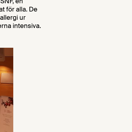
 SNF, en
 för alla. De
llergi ur
rna intensiva.