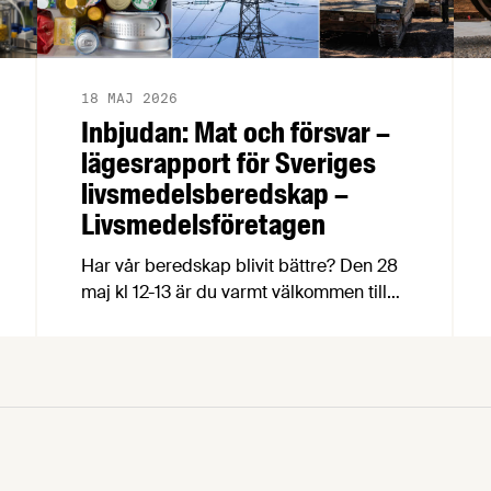
18 MAJ 2026
Inbjudan: Mat och försvar –
lägesrapport för Sveriges
livsmedelsberedskap –
Livsmedelsföretagen
Har vår beredskap blivit bättre? Den 28
maj kl 12-13 är du varmt välkommen till
lunchseminariet Mat och försvar, där
politiker, experter och matproducenter
bedömer nuläget för Sveriges
livsmedelsförsörjning utifrån en
uppföljning av Livsmedelsföretagens
beredskapsrapport Recept för resiliens.
Livsmedelsförsörjningen är en central