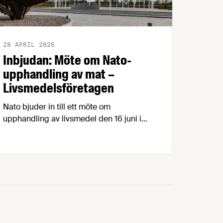
28 APRIL 2026
Inbjudan: Möte om Nato-
upphandling av mat –
Livsmedelsföretagen
Nato bjuder in till ett möte om
upphandling av livsmedel den 16 juni i
Luxemburg. Det är en möjlighet för
svenska företag att lära sig mer om hur
Natos upphandlingsprocess fungerar
och naturligtvis också att berätta om sina
produkter och lösningar. OBS! Sista
anmälningsdagen är 15 maj. Natomötet
är en möjlighet för svenska företag att …