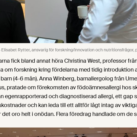
lisabet Rytter, ansvarig för forskning/innovation och nutritionsfrågor, p
rna fick bland annat höra Christina West, professor fr
tta om forskning kring fördelarna med tidig introduktion 
å barn (4-6 mån). Anna Winberg, barnallergolog från Um
hus, pratade om förekomsten av födoämnesallergi hos s
an egenrapporterad och diagnostiserad allergi, ett gap
ostnader och kan leda till ett alltför lågt intag av vikt
det oro helt i onödan. Flera föredrag handlade om de s