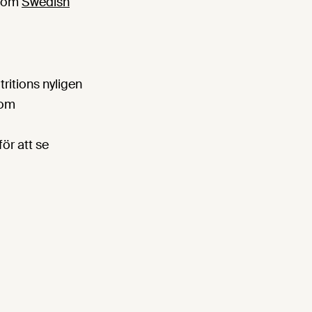
r om
Swedish
ritions nyligen
som
för att se