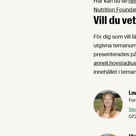
Här kan du se
he
Nutrition Founda
Vill du v
För dig som vill 
utgivna temanumm
presenterades på
anneli.hovstadiu
innehållet i tema
Lov
For
Ski
072