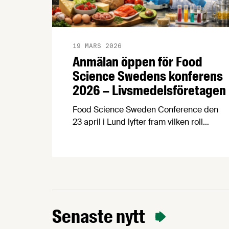
19 MARS 2026
Anmälan öppen för Food
Science Swedens konferens
2026 – Livsmedelsföretagen
Food Science Sweden Conference den
23 april i Lund lyfter fram vilken roll
forskning om processad mat spelar för
att forma ett mer hälsosamt och hållbart
matsystem, i en tid då diskussionerna om
högprocessade livsmedel ökar. Sista
anmälningsdag 13 april! Processad mat
har alltid varit central för att kunna förse
befolkningar med säker och effektiv …
Senaste nytt