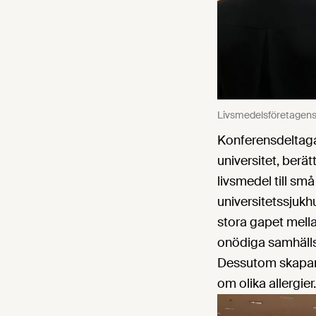
Livsmedelsföretagens E
Konferensdeltaga
universitet, berä
livsmedel till sm
universitetssjuk
stora gapet mell
onödiga samhällsk
Dessutom skapar 
om olika allergier.