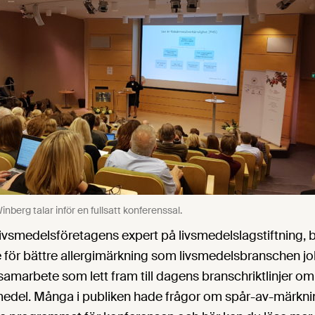
nberg talar inför en fullsatt konferenssal.
Livsmedelsföretagens expert på livsmedelslagstiftning, 
e för bättre allergimärkning som livsmedelsbranschen 
samarbete som lett fram till dagens branschriktlinjer o
medel. Många i publiken hade frågor om spår-av-märkni