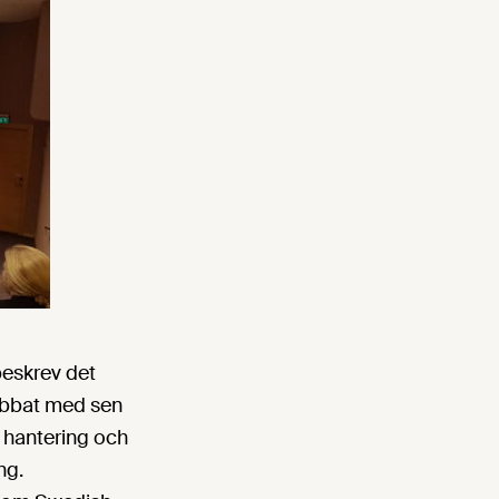
beskrev det
jobbat med sen
m hantering och
ng.