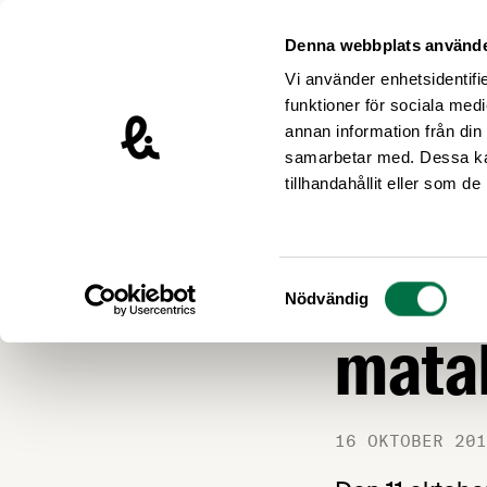
Hoppa till innehåll
Livsmedelsföretagen – till startsidan
Denna webbplats använde
Vi använder enhetsidentifie
funktioner för sociala medi
annan information från din
samarbetar med. Dessa kan
Nyheter
tillhandahållit eller som d
LIVSMEDEL OCH L
Välbe
Samtyckesval
Nödvändig
matal
16 OKTOBER 201