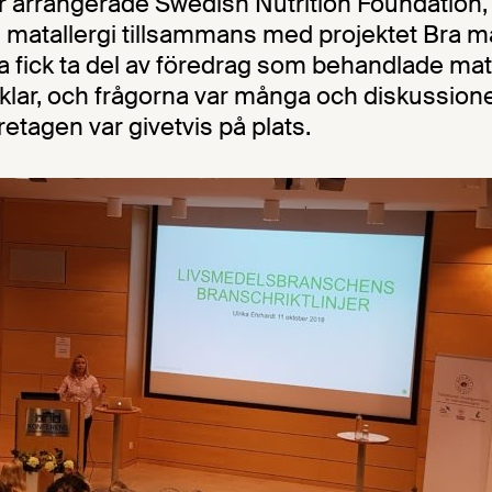
r arrangerade Swedish Nutrition Foundation,
matallergi tillsammans med projektet Bra mat
a fick ta del av föredrag som behandlade mata
lar, och frågorna var många och diskussione
etagen var givetvis på plats.