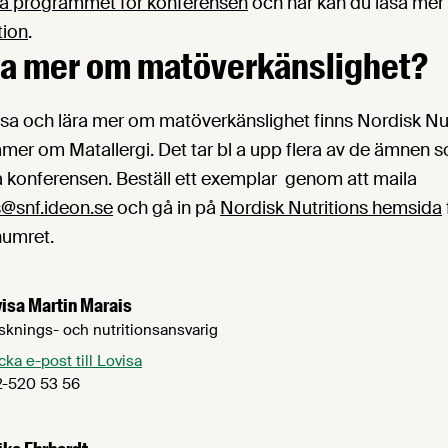
la programmet för konferensen
och här kan du läsa me
tion
.
eta mer om matöverkänslighet?
läsa och lära mer om matöverkänslighet finns Nordisk Nut
er om Matallergi. Det tar bl a upp flera av de ämnen 
 konferensen. Beställ ett exemplar genom att maila
s@snf.ideon.se
och gå in på
Nordisk Nutritions hemsida
numret.
isa Martin Marais
sknings- och nutritionsansvarig
cka e-post till Lovisa
-520 53 56