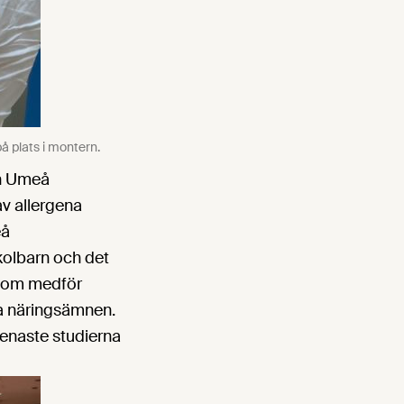
å plats i montern.
ån Umeå
av allergena
eå
kolbarn och det
 som medför
iga näringsämnen.
enaste studierna