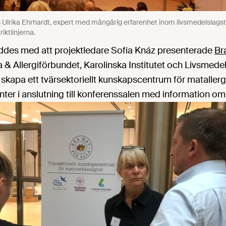
Ulrika Ehrhardt, expert med mångårig erfarenhet inom livsmedelslagstif
ktlinjerna.
ddes med att projektledare Sofia Knáz presenterade
Br
 & Allergiförbundet, Karolinska Institutet och Livsmed
 skapa ett tvärsektoriellt kunskapscentrum för matallergi
er i anslutning till konferenssalen med information om 