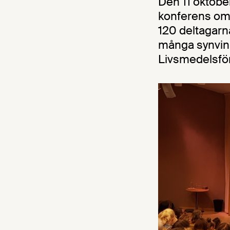
Den 11 oktobe
konferens om 
120 deltagarn
många synvink
Livsmedelsför