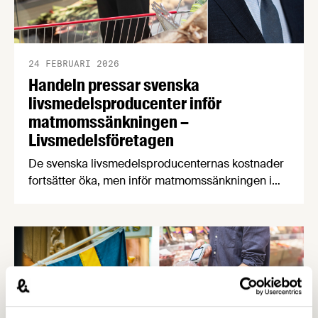
24 FEBRUARI 2026
Handeln pressar svenska
livsmedelsproducenter inför
matmomssänkningen –
Livsmedelsföretagen
De svenska livsmedelsproducenternas kostnader
fortsätter öka, men inför matmomssänkningen i
april har två av tre producenter fått påbud från
dagligvaruhandeln om prisstopp. När
producenterna listar de viktigaste
konsumenttrenderna knuffar svenskproducerat
ner EMV från förstaplatsen och lågprisfaktorn
minskar rejält. Det är några av nyheterna i
Livsmedelsföretagens konjunkturbrev för Q4
2025.