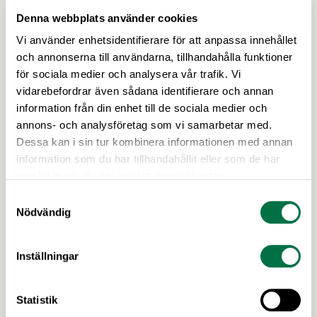
Denna webbplats använder cookies
Vi använder enhetsidentifierare för att anpassa innehållet
och annonserna till användarna, tillhandahålla funktioner
för sociala medier och analysera vår trafik. Vi
vidarebefordrar även sådana identifierare och annan
24 MARS 2026
information från din enhet till de sociala medier och
Inför momssänkningen: Frågor och
annons- och analysföretag som vi samarbetar med.
svar om de svenska matpriserna –
Dessa kan i sin tur kombinera informationen med annan
Livsmedelsföretagen
information som du har tillhandahållit eller som de har
samlat in när du har använt deras tjänster.
Den 1 april sänks matmomsen och matpriserna är
Samtyckesval
än en gång mitt i samhällsdebatten. Men varför
Nödvändig
ökade matpriserna så mycket för några år sedan?
Är svensk mat dyrare än maten i våra
grannländer? Hur påverkas matpriserna av
Inställningar
klimatförändringar och Irankriget? Här svarar vi
Senaste nytt
på de vanligaste och viktigaste frågorna om de
Statistik
svenska matpriserna. Matpriserna har …