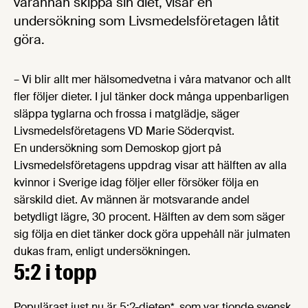
varannan skippa sin diet, visar en
undersökning som Livsmedelsföretagen låtit
göra.
– Vi blir allt mer hälsomedvetna i våra matvanor och allt
fler följer dieter. I jul tänker dock många uppenbarligen
släppa tyglarna och frossa i matglädje, säger
Livsmedelsföretagens VD Marie Söderqvist.
En undersökning som Demoskop gjort på
Livsmedelsföretagens uppdrag visar att hälften av alla
kvinnor i Sverige idag följer eller försöker följa en
särskild diet. Av männen är motsvarande andel
betydligt lägre, 30 procent. Hälften av dem som säger
sig följa en diet tänker dock göra uppehåll när julmaten
dukas fram, enligt undersökningen.
5:2 i topp
Populärast just nu är 5:2-dieten*, som var tionde svensk