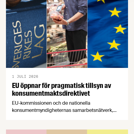
en motståndskraftig livsmedelsförsörjning", och
båda syftar till att bana väg för innovationer som
stärker Sveriges livsmedelsförsörjning.
1 JULI 2026
EU öppnar för pragmatisk tillsyn av
konsumentmaktsdirektivet
EU-kommissionen och de nationella
konsumentmyndigheternas samarbetsnätverk,
CPC-nätverket, har kommit med en gemensam
förståelse om införandet av det nya
konsumentmaktsdirektivet. Livsmedelsföretagen