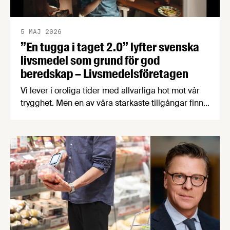
5 MAJ 2026
”En tugga i taget 2.0” lyfter svenska
livsmedel som grund för god
beredskap – Livsmedelsföretagen
Vi lever i oroliga tider med allvarliga hot mot vår
trygghet. Men en av våra starkaste tillgångar finns
närmare än många tror – i svensk mat och dryck.
För att lyfta betydelsen av en robust svensk
livsmedelsproduktion och få fler att välja svensk
mat har Livsmedelsföretagen uppdaterat fjolårets
kampanj ”En tugga i taget” med nya …