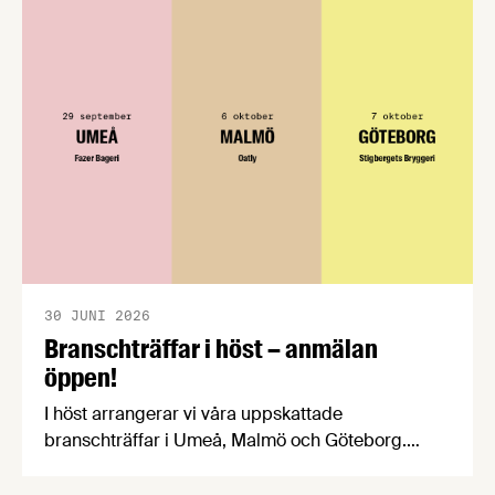
välkomnar att det på EU-nivå nu formellt erkänns
att införandet av direktivet skapar betydande
praktiska problem för företag.
30 JUNI 2026
Branschträffar i höst – anmälan
öppen!
I höst arrangerar vi våra uppskattade
branschträffar i Umeå, Malmö och Göteborg.
Livsmedelsföretagens experter kommer att
informera om aktuella frågor samtidigt som du