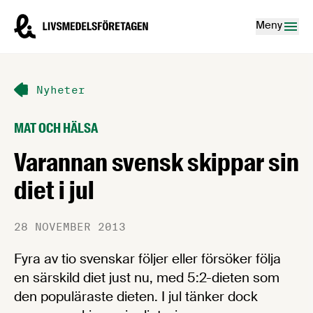
Hoppa till innehåll
Livsmedelsföretagen – till startsidan
Meny
Nyheter
MAT OCH HÄLSA
Varannan svensk skippar sin
diet i jul
28 NOVEMBER 2013
Fyra av tio svenskar följer eller försöker följa
en särskild diet just nu, med 5:2-dieten som
den populäraste dieten. I jul tänker dock