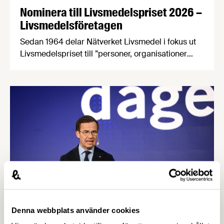
Nominera till Livsmedelspriset 2026 –
Livsmedelsföretagen
Sedan 1964 delar Nätverket Livsmedel i fokus ut
Livsmedelspriset till ”personer, organisationer
eller företag som på ett inspirerande och
innovativt sätt tagit initiativ till, eller utvecklat
förutsättningar för att öka livsmedelsnäringens
konkurrenskraft och utveckling”. Passa på att
nominera en eller flera kandidater senast den 21
april! Bland de nomineringar som kommer in
kommer en jury …
Denna webbplats använder cookies