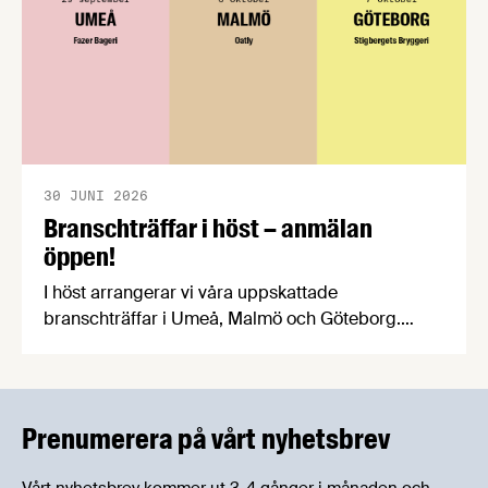
30 JUNI 2026
Branschträffar i höst – anmälan
öppen!
I höst arrangerar vi våra uppskattade
branschträffar i Umeå, Malmö och Göteborg.
Livsmedelsföretagens experter kommer att
informera om aktuella frågor samtidigt som du
kan träffa branschkollegor och utbyta
erfarenheter.
Prenumerera på vårt nyhetsbrev