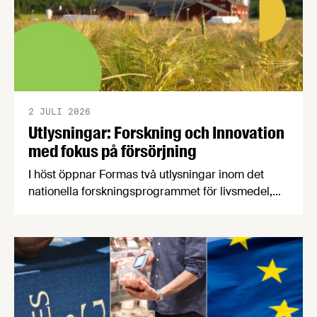
2 JULI 2026
Utlysningar: Forskning och Innovation
med fokus på försörjning
I höst öppnar Formas två utlysningar inom det
nationella forskningsprogrammet för livsmedel,
NFP Livs. Inriktningarna är "hållbara och robusta
försörjningsvägar" samt "hållbara insatsvaror för
en motståndskraftig livsmedelsförsörjning", och
båda syftar till att bana väg för innovationer som
stärker Sveriges livsmedelsförsörjning.