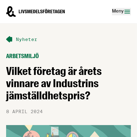
Hoppa till innehåll
Livsmedelsföretagen – till startsidan
Meny
Nyheter
ARBETSMILJÖ
Vilket företag är årets
vinnare av Industrins
jämställdhetspris?
8 APRIL 2024