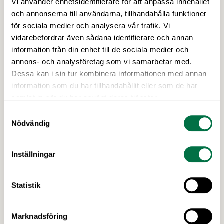
Vi använder enhetsidentifierare för att anpassa innehållet
19 MARS 2026
och annonserna till användarna, tillhandahålla funktioner
Kraftsamling för svensk industri under
för sociala medier och analysera vår trafik. Vi
Industridagen 2026 –
vidarebefordrar även sådana identifierare och annan
Livsmedelsföretagen
information från din enhet till de sociala medier och
annons- och analysföretag som vi samarbetar med.
Industrirådet samlade industrins tyngsta aktörer
Dessa kan i sin tur kombinera informationen med annan
till 2026 års Industridag med såväl statsminister
information som du har tillhandahållit eller som de har
Ulf Kristersson som Socialdemokraternas
samlat in när du har använt deras tjänster.
partiledare Magdalena Andersson. 350 deltagare
Samtyckesval
från näringsliv, myndigheter, politik och industrins
Nödvändig
parter tog del av ett gediget scenprogram och
engagerades i ett AI-assisterat arbetsmöte om för
industrin avgörande frågor.
Inställningar
Statistik
Marknadsföring