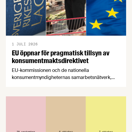
1 JULI 2026
EU öppnar för pragmatisk tillsyn av
konsumentmaktsdirektivet
EU-kommissionen och de nationella
konsumentmyndigheternas samarbetsnätverk,
CPC-nätverket, har kommit med en gemensam
förståelse om införandet av det nya
konsumentmaktsdirektivet. Livsmedelsföretagen
välkomnar att det på EU-nivå nu formellt erkänns
att införandet av direktivet skapar betydande
praktiska problem för företag.