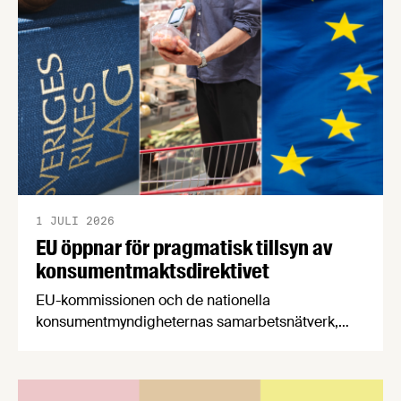
båda syftar till att bana väg för innovationer som
stärker Sveriges livsmedelsförsörjning.
1 JULI 2026
EU öppnar för pragmatisk tillsyn av
konsumentmaktsdirektivet
EU-kommissionen och de nationella
konsumentmyndigheternas samarbetsnätverk,
CPC-nätverket, har kommit med en gemensam
förståelse om införandet av det nya
konsumentmaktsdirektivet. Livsmedelsföretagen