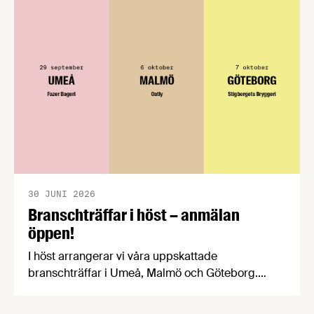
välkomnar att det på EU-nivå nu formellt erkänns
att införandet av direktivet skapar betydande
praktiska problem för företag.
30 JUNI 2026
Branschträffar i höst – anmälan
öppen!
I höst arrangerar vi våra uppskattade
branschträffar i Umeå, Malmö och Göteborg.
Livsmedelsföretagens experter kommer att
informera om aktuella frågor samtidigt som du