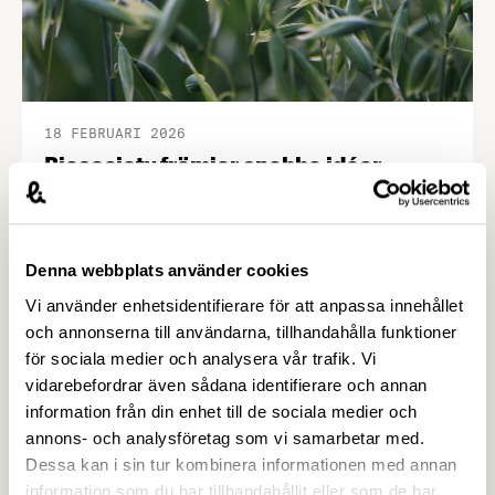
18 FEBRUARI 2026
Biosociety främjar snabba idéer,
fossilfrihet och resiliens i vårens
utlysningar – Livsmedelsföretagen
Formas har nu öppnat två utlysningar inom
Denna webbplats använder cookies
forsknings- och innovationsprogrammet
Vi använder enhetsidentifierare för att anpassa innehållet
Biosociety. En av utlysningarna skapar möjligheter
och annonserna till användarna, tillhandahålla funktioner
för att utforska innovativa idéer för framtida
för sociala medier och analysera vår trafik. Vi
biobaserade lösningar. Den andra är en större
vidarebefordrar även sådana identifierare och annan
utlysning för projekt som vill stärka fossilfrihet eller
information från din enhet till de sociala medier och
resiliens inom bioekonomins primärproduktion
annons- och analysföretag som vi samarbetar med.
eller efterföljande industriprocesser.
Dessa kan i sin tur kombinera informationen med annan
information som du har tillhandahållit eller som de har