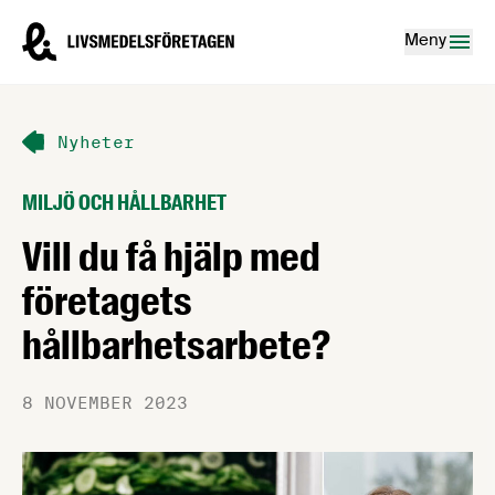
Hoppa till innehåll
Livsmedelsföretagen – till startsidan
Meny
Nyheter
MILJÖ OCH HÅLLBARHET
Vill du få hjälp med
företagets
hållbarhetsarbete?
8 NOVEMBER 2023