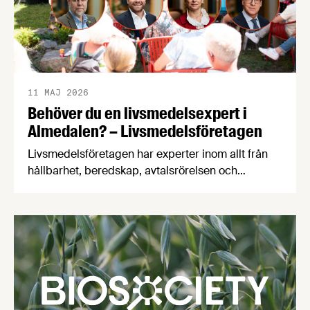
11 MAJ 2026
Behöver du en livsmedelsexpert i
Almedalen? – Livsmedelsföretagen
Livsmedelsföretagen har experter inom allt från
hållbarhet, beredskap, avtalsrörelsen och
kompetensförsörjning till ekonomi, FOI,
konkurrens och näringspolitik, och många av dem
är på plats i Almedalen i år. Så tveka inte att höra
av dig om du vill få in fakta, kunskap och
debattglädje i ditt panelsamtal eller seminarium!
Veckan efter midsommar är det än …