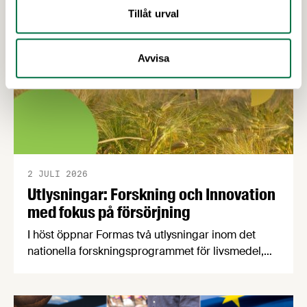
Tillåt urval
Avvisa
2 JULI 2026
Utlysningar: Forskning och Innovation
med fokus på försörjning
I höst öppnar Formas två utlysningar inom det
nationella forskningsprogrammet för livsmedel,
NFP Livs. Inriktningarna är "hållbara och robusta
försörjningsvägar" samt "hållbara insatsvaror för
en motståndskraftig livsmedelsförsörjning", och