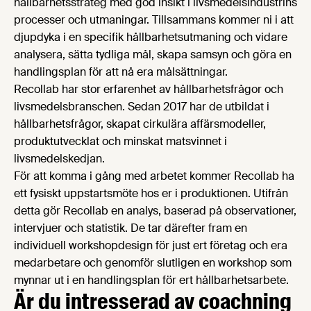
hållbarhetsstrateg med god insikt i livsmedelsindustrins
processer och utmaningar. Tillsammans kommer ni i att
djupdyka i en specifik hållbarhetsutmaning och vidare
analysera, sätta tydliga mål, skapa samsyn och göra en
handlingsplan för att nå era målsättningar.
Recollab har stor erfarenhet av hållbarhetsfrågor och
livsmedelsbranschen. Sedan 2017 har de utbildat i
hållbarhetsfrågor, skapat cirkulära affärsmodeller,
produktutvecklat och minskat matsvinnet i
livsmedelskedjan.
För att komma i gång med arbetet kommer Recollab ha
ett fysiskt uppstartsmöte hos er i produktionen. Utifrån
detta gör Recollab en analys, baserad på observationer,
intervjuer och statistik. De tar därefter fram en
individuell workshopdesign för just ert företag och era
medarbetare och genomför slutligen en workshop som
mynnar ut i en handlingsplan för ert hållbarhetsarbete.
Är du intresserad av coachning