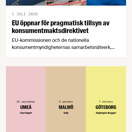
1 JULI 2026
EU öppnar för pragmatisk tillsyn av
konsumentmaktsdirektivet
EU-kommissionen och de nationella
konsumentmyndigheternas samarbetsnätverk,
CPC-nätverket, har kommit med en gemensam
förståelse om införandet av det nya
konsumentmaktsdirektivet. Livsmedelsföretagen
välkomnar att det på EU-nivå nu formellt erkänns
att införandet av direktivet skapar betydande
praktiska problem för företag.