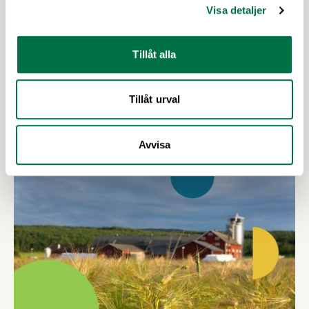
– Livsmedelsföretagen
Visa detaljer
I höst arrangerar vi våra uppskattade
branschträffar i Umeå, Malmö och Göteborg.
Tillåt alla
Livsmedelsföretagens experter kommer att
informera om aktuella frågor samtidigt som du
Tillåt urval
kan träffa branschkollegor och utbyta
erfarenheter. På Livsmedelsföretagens
Senaste nytt
branschträffar får du fördjupa dig i ämnen som är
Avvisa
viktiga för livsmedelsföretagare att ha koll på.