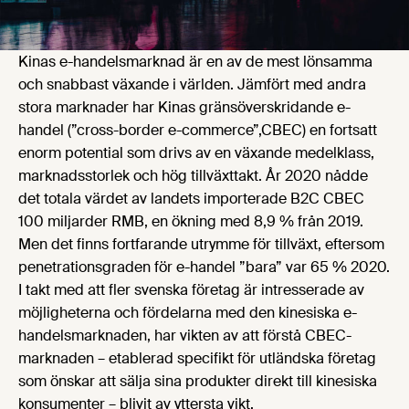
Kinas e-handelsmarknad är en av de mest lönsamma
och snabbast växande i världen. Jämfört med andra
stora marknader har Kinas gränsöverskridande e-
handel (”cross-border e-commerce”,CBEC) en fortsatt
enorm potential som drivs av en växande medelklass,
marknadsstorlek och hög tillväxttakt. År 2020 nådde
det totala värdet av landets importerade B2C CBEC
100 miljarder RMB, en ökning med 8,9 % från 2019.
Men det finns fortfarande utrymme för tillväxt, eftersom
penetrationsgraden för e-handel ”bara” var 65 % 2020.
I takt med att fler svenska företag är intresserade av
möjligheterna och fördelarna med den kinesiska e-
handelsmarknaden, har vikten av att förstå CBEC-
marknaden – etablerad specifikt för utländska företag
som önskar att sälja sina produkter direkt till kinesiska
konsumenter – blivit av yttersta vikt.