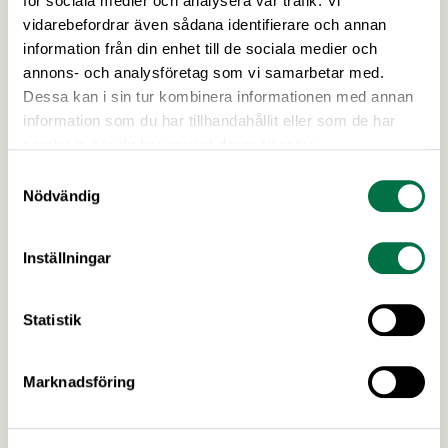
för sociala medier och analysera vår trafik. Vi
Den 23 juni arrangerar vi seminarier om
vidarebefordrar även sådana identifierare och annan
gårdsförsäljning och tillväxtpotentialen i svensk
information från din enhet till de sociala medier och
livsmedelsproduktion, följt av Almedalens godaste
annons- och analysföretag som vi samarbetar med.
mingel. Den 24 juni arrangerar vi seminarium om
Dessa kan i sin tur kombinera informationen med annan
hållbarhet och transporter samt ett gemensamt
information som du har tillhandahållit eller som de har
branschmingel med LRF och Svensk
samlat in när du har använt deras tjänster.
Dagligvaruhandel. Så tveka inte, kom till
Samtyckesval
Almedalen! Den 23 juni är det dags för
Nödvändig
Livsmedelsdagen som i år kommer …
Inställningar
Statistik
Marknadsföring
30 JUNI 2026
Branschträffar i höst - anmälan öppen!