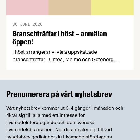
30 JUNI 2026
Branschträffar i höst – anmälan
öppen!
I höst arrangerar vi våra uppskattade
branschträffar i Umeå, Malmö och Göteborg.
Livsmedelsföretagens experter kommer att
informera om aktuella frågor samtidigt som du
kan träffa branschkollegor och utbyta
erfarenheter.
Prenumerera på vårt nyhetsbrev
Vårt nyhetsbrev kommer ut 3-4 gånger i månaden och
riktar sig till alla med ett intresse för
livsmedelsföretagande och den svenska
livsmedelsbranschen. När du anmäler dig till vårt
nyhetsbrev godkänner du Livsmedelsföretagens