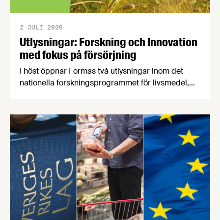
2 JULI 2026
Utlysningar: Forskning och Innovation
med fokus på försörjning
I höst öppnar Formas två utlysningar inom det
nationella forskningsprogrammet för livsmedel,
NFP Livs. Inriktningarna är "hållbara och robusta
försörjningsvägar" samt "hållbara insatsvaror för
en motståndskraftig livsmedelsförsörjning", och
båda syftar till att bana väg för innovationer som
stärker Sveriges livsmedelsförsörjning.