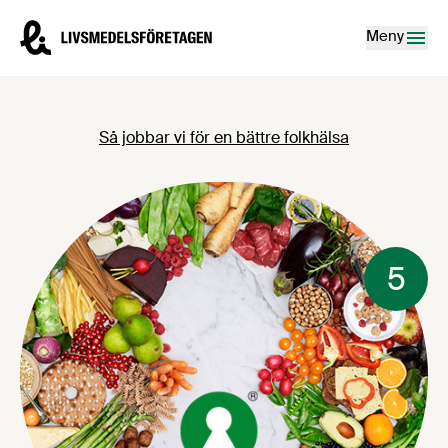
Hoppa till innehåll
Livsmedelsföretagen – till startsidan
Meny
Så jobbar vi för en bättre folkhälsa
5