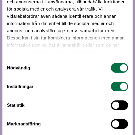
och annonserna till användarna, tillhandahålla funktioner
för sociala medier och analysera vår trafik. Vi
vidarebefordrar även sådana identifierare och annan
information från din enhet till de sociala medier och
annons- och analysföretag som vi samarbetar med.
Dessa kan i sin tur kombinera informationen med annan
Handböcker om märkning
information som du har tillhandahållit eller som de har
Livsmedelsföretagen har tagit fram Handboken om
samlat in när du har använt deras tjänster.
närings- och hälsopåstående och Märkningshandboken
Samtyckesval
som syftar till att underlätta för livsmedelsproducenter
Nödvändig
att använda hälsosamma budskap och att göra det på
ett ansvarsfullt, tydligt och balanserat sätt. Tydlig och
Inställningar
enkel märkning är en viktig förutsättning för att
konsumenter ska kunna göra medvetna val.
Statistik
Marknadsföring