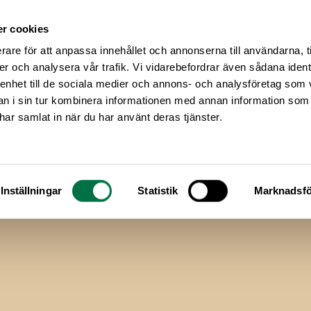
r cookies
Medlemsservice
Våra frågor
rare för att anpassa innehållet och annonserna till användarna, t
er och analysera vår trafik. Vi vidarebefordrar även sådana ident
.
Ändra cookie-inställningar
eller
se videon på YouTube
.
 enhet till de sociala medier och annons- och analysföretag som 
 i sin tur kombinera informationen med annan information som
e har samlat in när du har använt deras tjänster.
Inställningar
Statistik
Marknadsfö