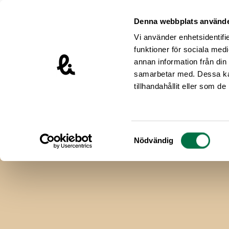
Hoppa till innehåll
Livsmedelsföretagen – till startsidan
Denna webbplats använde
Vi använder enhetsidentifie
funktioner för sociala medi
Den här videon kräver marknadsföringscookies
annan information från din
samarbetar med. Dessa kan
tillhandahållit eller som d
Samtyckesval
Nödvändig