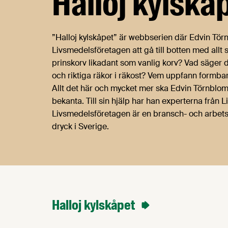
Halloj kylsk
”Halloj kylskåpet” är webbserien där Edvin Tör
Livsmedelsföretagen att gå till botten med all
prinskorv likadant som vanlig korv? Vad säger d
och riktiga räkor i räkost? Vem uppfann formbar
Allt det här och mycket mer ska Edvin Törnblo
bekanta. Till sin hjälp har han experterna frå
Livsmedelsföretagen är en bransch- och arbetsg
dryck i Sverige.
Halloj kylskåpet