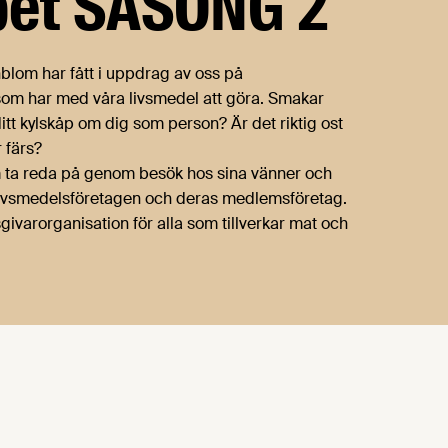
åpet SÄSONG 2
nblom har fått i uppdrag av oss på
t som har med våra livsmedel att göra. Smakar
itt kylskåp om dig som person? Är det riktig ost
 färs?
m ta reda på genom besök hos sina vänner och
n Livsmedelsföretagen och deras medlemsföretag.
ivarorganisation för alla som tillverkar mat och