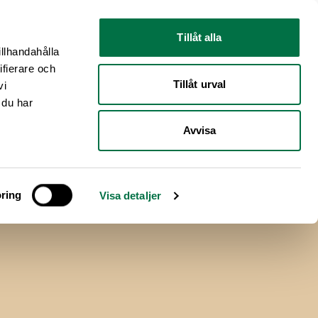
Nyhetsrum
Om oss
Tillåt alla
illhandahålla
ifierare och
Tillåt urval
vi
 du har
Avvisa
ring
Visa detaljer