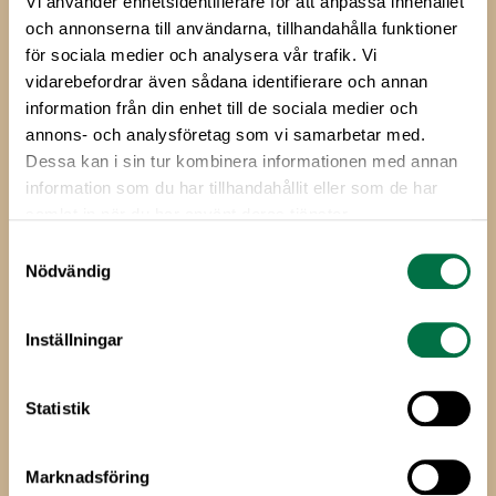
Livsmedelsföretagens
Vi använder enhetsidentifierare för att anpassa innehållet
och annonserna till användarna, tillhandahålla funktioner
stora julmatsundersökning
för sociala medier och analysera vår trafik. Vi
2021
vidarebefordrar även sådana identifierare och annan
information från din enhet till de sociala medier och
annons- och analysföretag som vi samarbetar med.
På en pressträff den 23 november hos The Absolut
Dessa kan i sin tur kombinera informationen med annan
Company presenterade Livsmedelsföretagens
information som du har tillhandahållit eller som de har
kommunikationschef Jimmy Sandell årets
samlat in när du har använt deras tjänster.
julmatsundersökning tillsammans med
Samtyckesval
Livsmedelsföretagens vd Björn Hellman.
Nödvändig
På träffen visade man även upp ett 60-tal nya
julprodukter från Livsmedelsföretagens medlemmar, till
Inställningar
exempel Julglass med pepparkakscrumble från Annas
Pepparkakor, Edwards honungsjulskinka från Bröderna
Nilsson, Juleskum Äpple & Kanel från Cloetta, Dumle
Statistik
Polka Mint från Fazer, Smoky vegetarisk pastej från Huj
Food, Årets julsill Krabba & Majs från Klädesholmen,
Marknadsföring
Thörnströms revben med glaze från Signal &