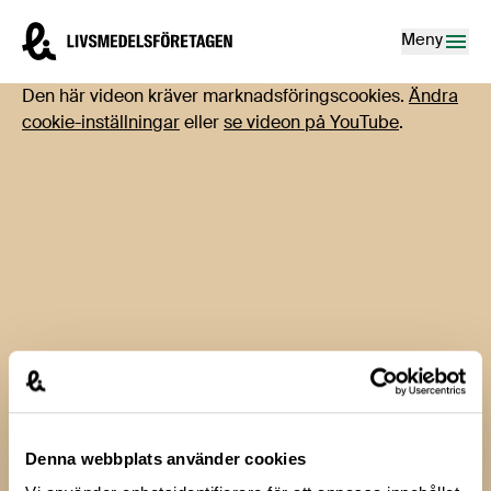
Hoppa till innehåll
Livsmedelsföretagen – till startsidan
Meny
Den här videon kräver marknadsföringscookies.
Ändra
cookie-inställningar
eller
se videon på YouTube
.
Tillbaka till alla filmer
Webbinarier
Denna webbplats använder cookies