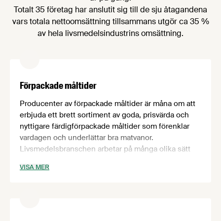
Totalt 35 företag har anslutit sig till de sju åtagandena
vars totala nettoomsättning tillsammans utgör ca 35 %
av hela livsmedelsindustrins omsättning.
Förpackade måltider
Producenter av förpackade måltider är måna om att
erbjuda ett brett sortiment av goda, prisvärda och
nyttigare färdigförpackade måltider som förenklar
vardagen och underlättar bra matvanor.
Livsmedelsbranschen arbetar på många olika sätt
med att främja goda matvanor och bättre folkhälsa. I
VISA MER
syfte att bidra till detta arbete har de företag som
producerar förpackade måltider och som ansluter
sig till det frivilliga åtaganden ”Förpackade måltider”
åtagit sig att arbeta för följande:
Mål