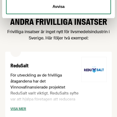
delta i åtagandearbete speciellt för mindre företag.
Avvisa
ANDRA FRIVILLIGA INSATSER
Frivilliga insatser är inget nytt för livsmedelsindustrin i
Sverige. Här följer två exempel:
ReduSalt
För utveckling av de frivilliga
åtagandena har det
Vinnovafinansierade projektet
ReduSalt varit viktigt. ReduSalts syfte
var att hjälpa företagen att reducera
salthalten i olika livsmedel (bland
VISA MER
annat chark och bröd) för att bidra till