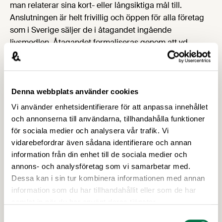
man relaterar sina kort- eller långsiktiga mål till.
Anslutningen är helt frivillig och öppen för alla företag
som i Sverige säljer de i åtagandet ingående
livsmedlen. Åtagandet formaliseras genom att vd
undertecknar. Företag som ansluter sig till åtagandet
förbinder sig att årligen rapportera måluppfyllelse till
branschorganisationerna.
För att frivilliga åtagande och andra insatser för bra
Denna webbplats använder cookies
matvanor ska bidra till bättre folkhälsa och få största
Vi använder enhetsidentifierare för att anpassa innehållet
möjliga effekt, behöver alla aktörer som producerar och
och annonserna till användarna, tillhandahålla funktioner
säljer mat och måltider arbeta åt samma håll. Här har
för sociala medier och analysera vår trafik. Vi
Livsmedelsverket ett givet ansvar och en viktig funktion
vidarebefordrar även sådana identifierare och annan
för att så sker genom ett samordningsforum som
information från din enhet till de sociala medier och
inkluderar livsmedelsproducenter, dagligvaruhandel
annons- och analysföretag som vi samarbetar med.
och restaurangnäringen.
Dessa kan i sin tur kombinera informationen med annan
information som du har tillhandahållit eller som de har
samlat in när du har använt deras tjänster.
Branschens erfarenheter av
Samtyckesval