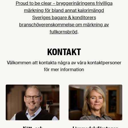
Proud to be clear – bryggerinäringens frivilliga
offentlig måltidsverksamhet och
märkning för bland annat kalorimängd
civilsamhällesorganisationer samt med
Sveriges bagare & konditorers
bidrag från Västra Götalandsregionen.
branschöverenskommelse om märkning av
fullkornsbröd
.
KONTAKT
Välkommen att kontakta några av våra kontaktpersoner
för mer information