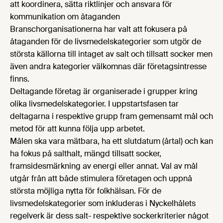
att koordinera, sätta riktlinjer och ansvara för
Åtagandet är öppet för företag som säljer
Anslutna företag: Arla Foods, Norrmejerier,
kommunikation om åtaganden
charkprodukter i Sverige och som vill bidra till en
Skånemejerier.
fortsatt positiv utveckling.
Branschorganisationerna har valt att fokusera på
Åtagandet är öppet för företag som säljer sötade
åtaganden för de livsmedelskategorier som utgör de
smaksatta mjölkprodukter i Sverige och som vill
största källorna till intaget av salt och tillsatt socker men
bidra till en fortsatt positiv utveckling.
även andra kategorier välkomnas där företagsintresse
finns.
Deltagande företag är organiserade i grupper kring
olika livsmedelskategorier. I uppstartsfasen tar
deltagarna i respektive grupp fram gemensamt mål och
metod för att kunna följa upp arbetet.
Målen ska vara mätbara, ha ett slutdatum (årtal) och kan
ha fokus på salthalt, mängd tillsatt socker,
framsidesmärkning av energi eller annat. Val av mål
utgår från att både stimulera företagen och uppnå
största möjliga nytta för folkhälsan. För de
livsmedelskategorier som inkluderas i Nyckelhålets
regelverk är dess salt- respektive sockerkriterier något