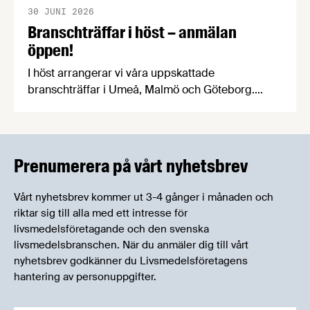
30 JUNI 2026
Branschträffar i höst – anmälan
öppen!
I höst arrangerar vi våra uppskattade
branschträffar i Umeå, Malmö och Göteborg.
Livsmedelsföretagens experter kommer att
informera om aktuella frågor samtidigt som du
kan träffa branschkollegor och utbyta
erfarenheter.
Prenumerera på vårt nyhetsbrev
Vårt nyhetsbrev kommer ut 3-4 gånger i månaden och
riktar sig till alla med ett intresse för
livsmedelsföretagande och den svenska
livsmedelsbranschen. När du anmäler dig till vårt
nyhetsbrev godkänner du Livsmedelsföretagens
hantering av personuppgifter.