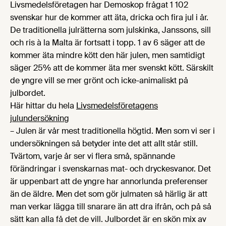
Livsmedelsföretagen har Demoskop frågat 1 102
svenskar hur de kommer att äta, dricka och fira jul i år.
De traditionella julrätterna som julskinka, Janssons, sill
och ris à la Malta är fortsatt i topp. 1 av 6 säger att de
kommer äta mindre kött den här julen, men samtidigt
säger 25% att de kommer äta mer svenskt kött. Särskilt
de yngre vill se mer grönt och icke-animaliskt på
julbordet.
Här hittar du hela
Livsmedelsföretagens
julundersökning
– Julen är vår mest traditionella högtid. Men som vi ser i
undersökningen så betyder inte det att allt står still.
Tvärtom, varje år ser vi flera små, spännande
förändringar i svenskarnas mat- och dryckesvanor. Det
är uppenbart att de yngre har annorlunda preferenser
än de äldre. Men det som gör julmaten så härlig är att
man verkar lägga till snarare än att dra ifrån, och på så
sätt kan alla få det de vill. Julbordet är en skön mix av