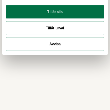
Vilken livsmedelsprodukt anser du är årets trendigaste?
Här hittar du hela undersökningen
Tillåt alla
Undersökningen i TV4
Tillåt urval
Avvisa