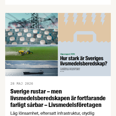
dag fylld med spänstig matprisdebatt,
exportinspiration med Håkan Juholt, mathistoria
med Edward Blom, panelsamtal om
Matpriskommissionen, Årets Livsmedelsexportör,
världens bästa fika och mycket, mycket mer. Här
sammanfattar vi dagen med bilder och en kort
video. Det övergripande temat …
28 MAJ 2026
Sverige rustar – men
livsmedelsberedskapen är fortfarande
farligt sårbar – Livsmedelsföretagen
Låg lönsamhet, eftersatt infrastruktur, otydlig