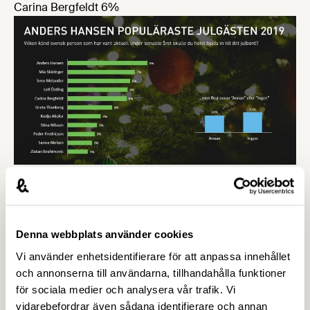
Carina Bergfeldt 6%
– Det är ju lite roligt att så många vill ha en psykiatriker
till julbordet. Jag väljer dock att tolka resultatet som att
Anders Hansen är väldigt uppskattad för sin
populärvetenskapliga gärning snarare än att umgänget
Denna webbplats använder cookies
kring det svenska julbordet skulle vara så påfrestande
Vi använder enhetsidentifierare för att anpassa innehållet
mentalt att man behöver ha en psykiatriker till hands.
och annonserna till användarna, tillhandahålla funktioner
Men det vanligaste svaret på frågan är ju ”Ingen”, och
för sociala medier och analysera vår trafik. Vi
det är inte så konstigt. Julen är en tid som man först och
vidarebefordrar även sådana identifierare och annan