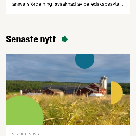
ansvarsfördelning, avsaknad av beredskapsavtal
och osäkra handelsvägar hotar Sveriges förmåga
att försörja befolkningen med mat vid kris och
krig. Det visar en ny beredskapsrapport från
Livsmedelsföretagen som också konstaterar att
Senaste nytt
produktionen av svenska livsmedel minskar i en
tid när produktionen måste öka för att stärka
beredskapen.
2 JULI 2026