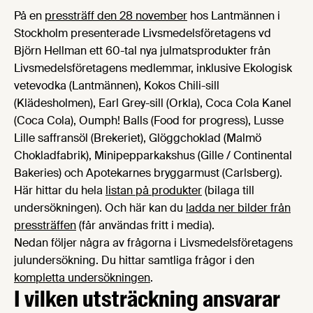
På en
pressträff den 28 november
hos Lantmännen i
Stockholm presenterade Livsmedelsföretagens vd
Björn Hellman ett 60-tal nya julmatsprodukter från
Livsmedelsföretagens medlemmar, inklusive Ekologisk
vetevodka (Lantmännen), Kokos Chili-sill
(Klädesholmen), Earl Grey-sill (Orkla), Coca Cola Kanel
(Coca Cola), Oumph! Balls (Food for progress), Lusse
Lille saffransöl (Brekeriet), Glöggchoklad (Malmö
Chokladfabrik), Minipepparkakshus (Gille / Continental
Bakeries) och Apotekarnes bryggarmust (Carlsberg).
Här hittar du hela
listan på produkter
(bilaga till
undersökningen). Och här kan du
ladda ner bilder från
pressträffen
(får användas fritt i media).
Nedan följer några av frågorna i Livsmedelsföretagens
julundersökning. Du hittar samtliga frågor i den
kompletta undersökningen
.
I vilken utsträckning ansvarar