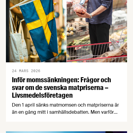
24 MARS 2026
Inför momssänkningen: Frågor och
svar om de svenska matpriserna –
Livsmedelsföretagen
Den 1 april sänks matmomsen och matpriserna är
än en gång mitt i samhällsdebatten. Men varför
ökade matpriserna så mycket för några år sedan?
Är svensk mat dyrare än maten i våra