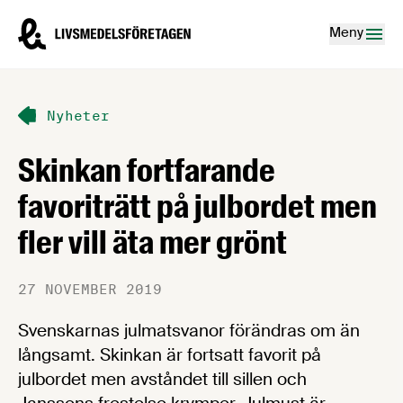
Hoppa till innehåll
Livsmedelsföretagen – till startsidan
Meny
Nyheter
Skinkan fortfarande
favoriträtt på julbordet men
fler vill äta mer grönt
27 NOVEMBER 2019
Svenskarnas julmatsvanor förändras om än
långsamt. Skinkan är fortsatt favorit på
julbordet men avståndet till sillen och