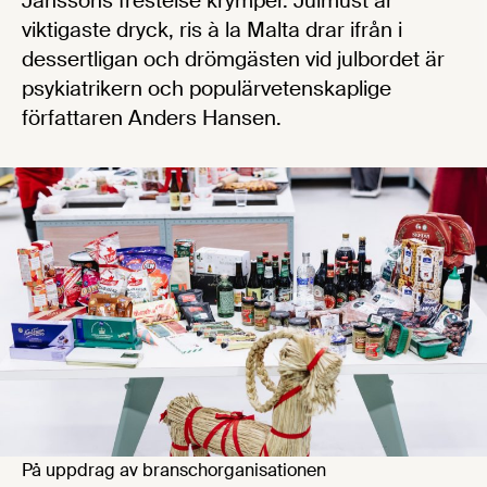
Janssons frestelse krymper. Julmust är
viktigaste dryck, ris à la Malta drar ifrån i
dessertligan och drömgästen vid julbordet är
psykiatrikern och populärvetenskaplige
författaren Anders Hansen.
På uppdrag av branschorganisationen