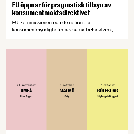
EU öppnar för pragmatisk tillsyn av
konsumentmaktsdirektivet
EU-kommissionen och de nationella
konsumentmyndigheternas samarbetsnätverk,
CPC-nätverket, har kommit med en gemensam
förståelse om införandet av det nya
konsumentmaktsdirektivet. Livsmedelsföretagen
välkomnar att det på EU-nivå nu formellt erkänns
att införandet av direktivet skapar betydande
praktiska problem för företag.