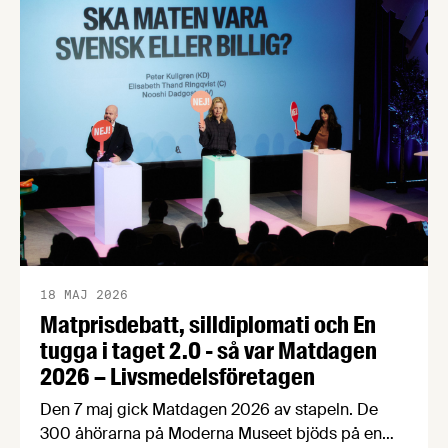
grannländer? Hur påverkas matpriserna av
klimatförändringar och Irankriget? Här svarar vi
på de vanligaste och viktigaste frågorna om de
svenska matpriserna. Matpriserna har …
18 MAJ 2026
Matprisdebatt, silldiplomati och En
tugga i taget 2.0 - så var Matdagen
2026 – Livsmedelsföretagen
Den 7 maj gick Matdagen 2026 av stapeln. De
300 åhörarna på Moderna Museet bjöds på en