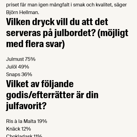
priset får man igen mångfalt i smak och kvalitet, säger
Björn Hellman.
Vilken dryck vill du att det
serveras på julbordet? (möjligt
med flera svar)
Julmust 75%
Julöl 49%
Snaps 36%
Vilket av följande
godis/efterrätter är din
julfavorit?
Ris à la Malta 19%
Knäck 12%
Chokladask 11%