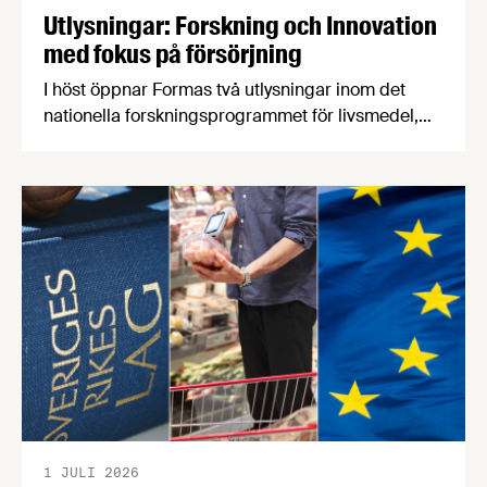
Utlysningar: Forskning och Innovation
med fokus på försörjning
I höst öppnar Formas två utlysningar inom det
nationella forskningsprogrammet för livsmedel,
NFP Livs. Inriktningarna är "hållbara och robusta
försörjningsvägar" samt "hållbara insatsvaror för
en motståndskraftig livsmedelsförsörjning", och
båda syftar till att bana väg för innovationer som
stärker Sveriges livsmedelsförsörjning.
1 JULI 2026