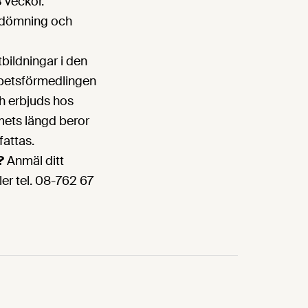
 veckor.
bedömning och
ildningar i den
betsförmedlingen
h erbjuds hos
mets längd beror
attas.
?
Anmäl ditt
ler tel. 08-762 67