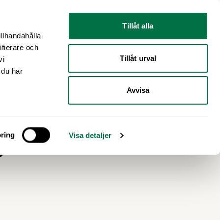
Nyhetsrum
Om oss
Tillåt alla
illhandahålla
ifierare och
Tillåt urval
vi
 du har
Avvisa
e
ring
Visa detaljer