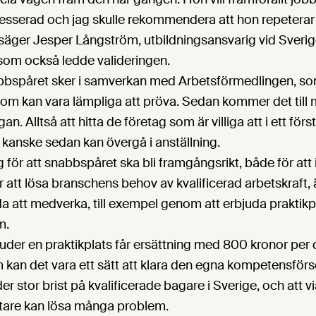
resserad och jag skulle rekommendera att hon repeterar
 säger Jesper Långström, utbildningsansvarig vid Sveri
 som också ledde valideringen.
bspåret sker i samverkan med Arbetsförmedlingen, som
 som kan vara lämpliga att pröva. Sedan kommer det till
an. Alltså att hitta de företag som är villiga att i ett för
 kanske sedan kan övergå i anställning.
g för att snabbspåret ska bli framgångsrikt, både för att
 att lösa branschens behov av kvalificerad arbetskraft,
a att medverka, till exempel genom att erbjuda praktikp
m.
der en praktikplats får ersättning med 800 kronor per da
kan det vara ett sätt att klara den egna kompetensförs
er stor brist på kvalificerade bagare i Sverige, och att 
tare kan lösa många problem.