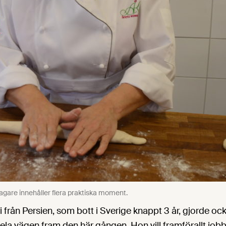
bagare innehåller flera praktiska moment.
från Persien, som bott i Sverige knappt 3 år, gjorde ock
la vägen fram den här gången. Hon vill framförallt job