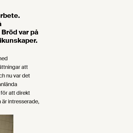
rbete.
å
 Bröd var på
erikunskaper.
 med
ttningar att
ch nu var det
yanlända
ör att direkt
 är intresserade,