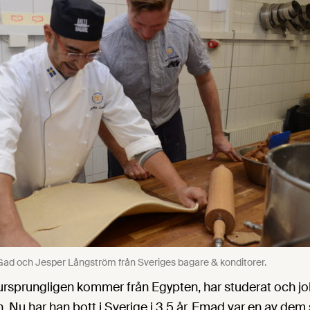
ad och Jesper Långström från Sveriges bagare & konditorer.
sprungligen kommer från Egypten, har studerat och jo
 Nu har han bott i Sverige i 3,5 år. Emad var en av dem