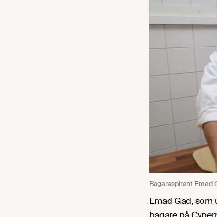
Bagaraspirant Emad G
Emad Gad, som ur
bagare på Cypern.