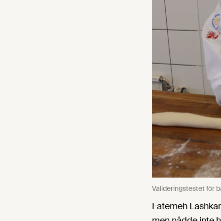
Valideringstestet för 
Fatemeh Lashkari 
men nådde inte he