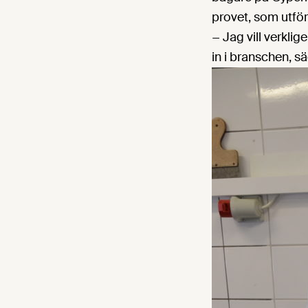
provet, som utfö
− Jag vill verkli
in i branschen, s