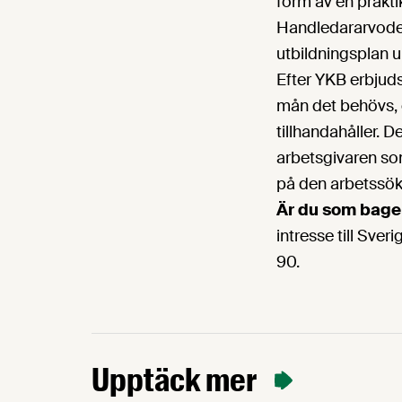
form av en prakt
Handledararvode 
utbildningsplan 
Efter YKB erbjud
mån det behövs,
tillhandahåller.
arbetsgivaren so
på den arbetssök
Är du som bager
intresse till Sver
90.
Upptäck mer