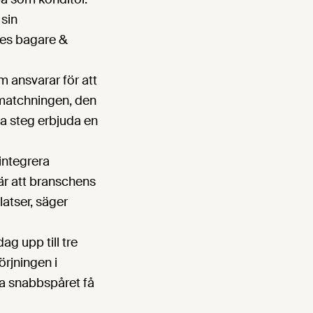
 sin
ges bagare &
 ansvarar för att
 matchningen, den
sta steg erbjuda en
 integrera
 är att branschens
latser, säger
g upp till tre
örjningen i
via snabbspåret få