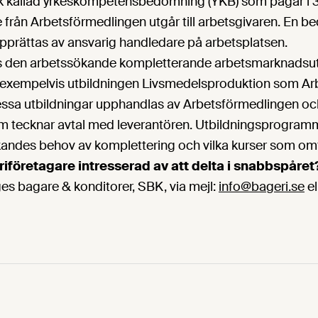
ik kallad yrkeskompetensbedömning (YKB) som pågår i 3
från Arbetsförmedlingen utgår till arbetsgivaren. En 
upprättas av ansvarig handledare på arbetsplatsen.
s den arbetssökande kompletterande arbetsmarknadsutb
 exempelvis utbildningen Livsmedelsproduktion som Ar
 Dessa utbildningar upphandlas av Arbetsförmedlingen oc
m tecknar avtal med leverantören. Utbildningsprogram
andes behov av komplettering och vilka kurser som omf
iföretagare intresserad av att delta i snabbspåret
iges bagare & konditorer, SBK, via mejl:
info@bageri.se
el