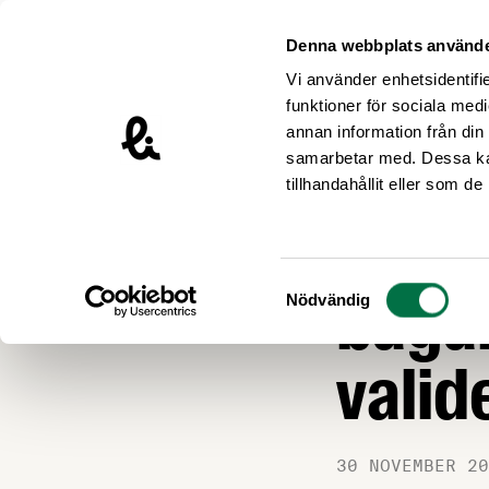
Hoppa till innehåll
Livsmedelsföretagen – till startsidan
Denna webbplats använde
Vi använder enhetsidentifie
funktioner för sociala medi
annan information från din
samarbetar med. Dessa kan
Nyheter
tillhandahållit eller som d
17 ho
Samtyckesval
bagar
Nödvändig
valid
30 NOVEMBER 20