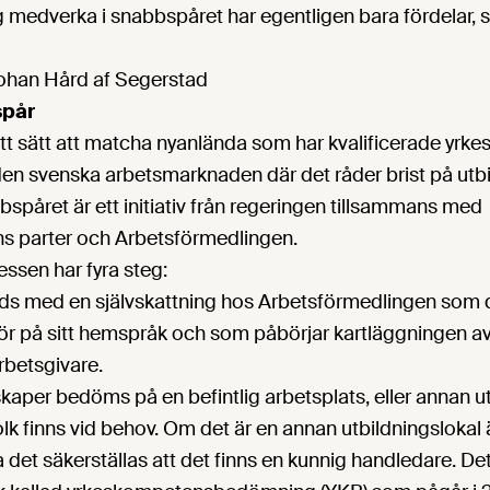
g medverka i snabbspåret har egentligen bara fördelar, 
han Hård af Segerstad
spår
tt sätt att matcha nyanlända som har kvalificerade yrk
den svenska arbetsmarknaden där det råder brist på utb
bspåret är ett initiativ från regeringen tillsammans med
s parter och Arbetsförmedlingen.
sen har fyra steg:
ds med en självskattning hos Arbetsförmedlingen som
r på sitt hemspråk och som påbörjar kartläggningen 
betsgivare.
aper bedöms på en befintlig arbetsplats, eller annan ut
lk finns vid behov. Om det är en annan utbildningslokal
 det säkerställas att det finns en kunnig handledare. Det