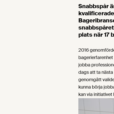
Snabbspår är 
kvalificerad
Bageribransc
snabbspåret.
plats när 17
2016 genomfördes 
bagerierfarenhet
jobba professione
dags att ta nästa 
genomgått valider
kunna börja jobba
kan via initiative