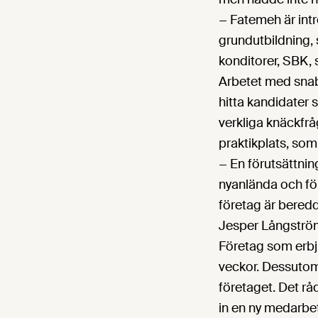
− Fatemeh är int
grundutbildning,
konditorer, SBK,
Arbetet med snab
hitta kandidater
verkliga knäckfråg
praktikplats, som
− En förutsättnin
nyanlända och för
företag är beredd
Jesper Långströ
Företag som erbju
veckor. Dessutom 
företaget. Det råd
in en ny medarbe