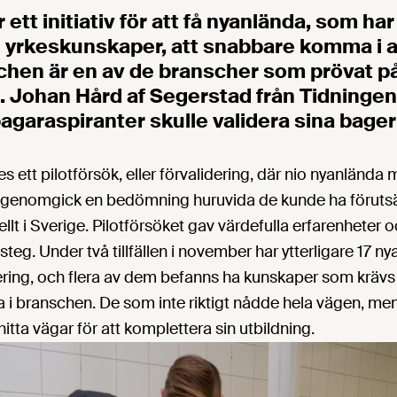
ett initiativ för att få nyanlända, som har
e yrkeskunskaper, att snabbare komma i a
hen är en av de branscher som prövat p
 Johan Hård af Segerstad från Tidningen
 bagaraspiranter skulle validera sina bag
ett pilotförsök, eller förvalidering, där nio nyanlända
 genomgick en bedömning huruvida de kunde ha förutsä
llt i Sverige. Pilotförsöket gav värdefulla erfarenheter o
steg. Under två tillfällen i november har ytterligare 17 n
ing, och flera av dem befanns ha kunskaper som krävs f
 i branschen. De som inte riktigt nådde hela vägen, men
t hitta vägar för att komplettera sin utbildning.