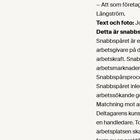
− Att som företa
Långström.
Text och foto:
Jo
Detta är snabb
Snabbspåret är e
arbetsgivare på 
arbetskraft. Snab
arbetsmarknaden
Snabbspårsproces
Snabbspåret inle
arbetssökande gö
Matchning mot ar
Deltagarens kunsk
en handledare. To
arbetsplatsen ska