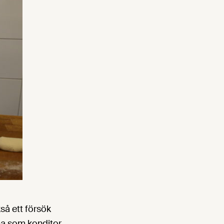
så ett försök
ba som konditor.