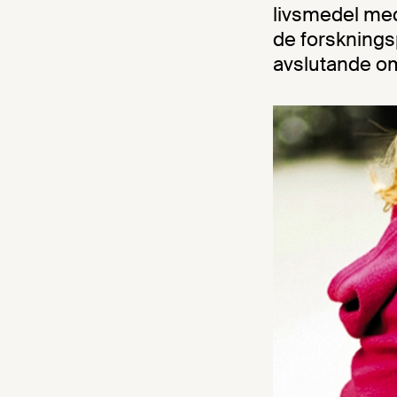
livsmedel med
de forsknings
avslutande o