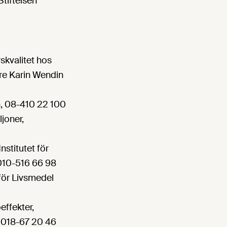
tiftelsen
vskvalitet hos
are Karin Wendin
n, 08-410 22 100
joner,
nstitutet för
 010-516 66 98
 för Livsmedel
ffekter,
g 018-67 20 46