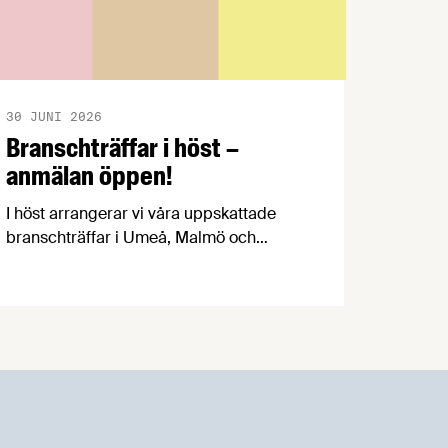
30 JUNI 2026
Branschträffar i höst –
anmälan öppen!
I höst arrangerar vi våra uppskattade
branschträffar i Umeå, Malmö och
Göteborg. Livsmedelsföretagens
experter kommer att informera om
aktuella frågor samtidigt som du kan
träffa branschkollegor och utbyta
erfarenheter.