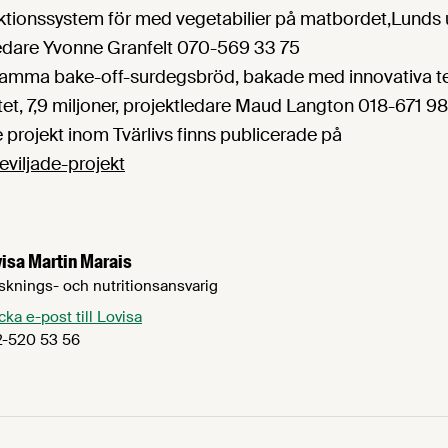
tionssystem för med vegetabilier på matbordet,Lunds un
tledare Yvonne Granfelt 070-569 33 75
amma bake-off-surdegsbröd, bakade med innovativa te
tet, 7,9 miljoner, projektledare Maud Langton 018-671 9
e projekt inom Tvärlivs finns publicerade på
eviljade-projekt
isa Martin Marais
sknings- och nutritionsansvarig
cka e-post till Lovisa
-520 53 56