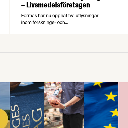
– Livsmedelsföretagen
Formas har nu öppnat två utlysningar
inom forsknings- och
innovationsprogrammet Biosociety. En av
utlysningarna skapar möjligheter för att
utforska innovativa idéer för framtida
biobaserade lösningar. Den andra är en
större utlysning för projekt som vill stärka
fossilfrihet eller resiliens inom
bioekonomins primärproduktion eller
efterföljande industriprocesser.