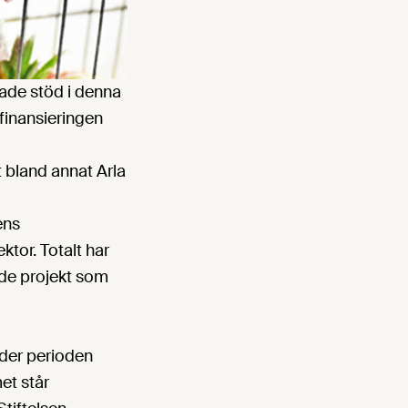
jade stöd i denna
finansieringen
t bland annat Arla
ens
ktor. Totalt har
 de projekt som
der perioden
et står