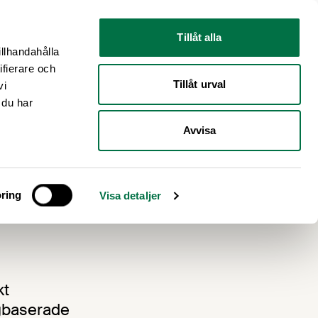
Nyhetsrum
Om oss
Tillåt alla
illhandahålla
ifierare och
Tillåt urval
vi
 du har
Avvisa
ring
Visa detaljer
kt
ågbaserade