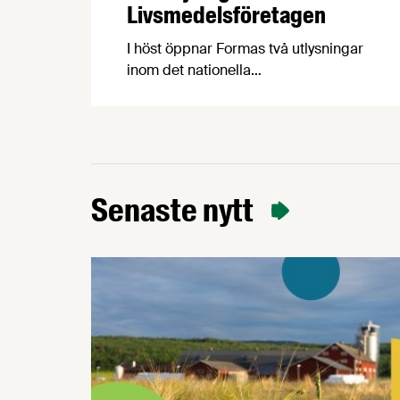
Livsmedelsföretagen
I höst öppnar Formas två utlysningar
inom det nationella
forskningsprogrammet för livsmedel,
NFP Livs. Inriktningarna är ”hållbara och
robusta försörjningsvägar” samt
”hållbara insatsvaror för en
motståndskraftig livsmedelsförsörjning”,
och båda syftar till att bana väg för
Senaste nytt
innovationer som stärker Sveriges
livsmedelsförsörjning.