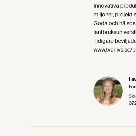
Innovativa produk
miljoner, projek
Goda och hälsos
lantbruksuniversi
Tidigare beviljad
www.tvarlivs.se/b
Lov
For
Ski
072