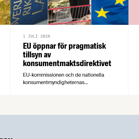
1 JULI 2026
EU öppnar för pragmatisk
tillsyn av
konsumentmaktsdirektivet
EU-kommissionen och de nationella
konsumentmyndigheternas
samarbetsnätverk, CPC-nätverket, har
kommit med en gemensam förståelse
om införandet av det nya
konsumentmaktsdirektivet.
Livsmedelsföretagen välkomnar att det
på EU-nivå nu formellt erkänns att
införandet av direktivet skapar