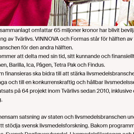
sammanlagt omfattar 65 miljoner kronor har blivit bevil
g av Tvärlivs. VINNOVA och Formas står för hälften av 
anschen för den andra hälften.
mer att delta med sin tid, sitt kunnande och finansiell
, Barilla, Ica, Pågen, Tetra Pak och Findus.
 finansieras ska bidra till att stärka livsmedelsbransch
a och till en konkurrenskraftig och hållbar livsmedelsse
atsats på 64 projekt inom Tvärlivs sedan 2010, inklusive
g.
emensam satsning av staten och livsmedelsbranschen un
att stödja svensk livsmedelsforskning. Bakom programm