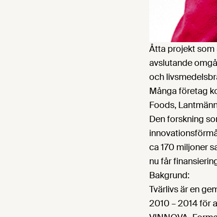
Åtta projekt som 
avslutande omgån
och livsmedelsbr
Många företag kom
Foods, Lantmännen
Den forskning som
innovationsförmåg
ca 170 miljoner s
nu får finansierin
Bakgrund:
Tvärlivs är en g
2010 – 2014 för 