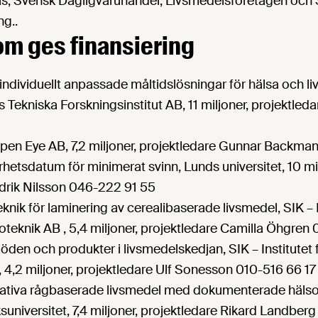
 Svensk Dagligvaruhandel, Livsmedelsföretagen och S
ng..
om ges finansiering
 individuellt anpassade måltidslösningar för hälsa och li
s Tekniska Forskningsinstitut AB, 11 miljoner, projektled
pen Eye AB, 7,2 miljoner, projektledare Gunnar Backma
hetsdatum för minimerat svinn, Lunds universitet, 10 mil
edrik Nilsson 046-222 91 55
knik för laminering av cerealibaserade livsmedel, SIK – I
teknik AB , 5,4 miljoner, projektledare Camilla Öhgren
löden och produkter i livsmedelskedjan, SIK – Institutet
 4,2 miljoner, projektledare Ulf Sonesson 010-516 66 17
ativa rågbaserade livsmedel med dokumenterade hälsoe
suniversitet, 7,4 miljoner, projektledare Rikard Landber