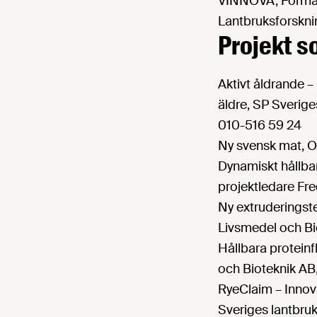
VINNOVA, Formas,
Lantbruksforskni
Projekt s
Aktivt åldrande –
äldre, SP Sverige
010-516 59 24
Ny svensk mat, O
Dynamiskt hållbar
projektledare Fr
Ny extruderingste
Livsmedel och Bio
Hållbara proteinf
och Bioteknik AB,
RyeClaim – Innov
Sveriges lantbruk