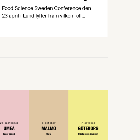
Food Science Sweden Conference den
23 april i Lund lyfter fram vilken roll
forskning om processad mat spelar för
att forma ett mer hälsosamt och hållbart
matsystem, i en tid då diskussionerna om
högprocessade livsmedel ökar. Sista
anmälningsdag 13 april! Processad mat
har alltid varit central för att kunna förse
befolkningar med säker och effektiv …