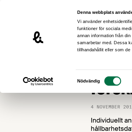
Hoppa till innehåll
Livsmedelsföretagen – till startsidan
Denna webbplats använde
Vi använder enhetsidentifie
funktioner för sociala medi
annan information från din
samarbetar med. Dessa kan
Nyheter
tillhandahållit eller som d
65 mil
Samtyckesval
forsk
Nödvändig
4 NOVEMBER 201
Individuellt 
hållbarhetsda