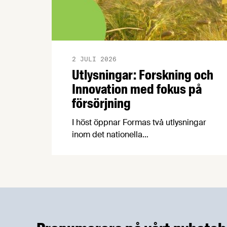
2 JULI 2026
Utlysningar: Forskning och
Innovation med fokus på
försörjning
I höst öppnar Formas två utlysningar
inom det nationella
forskningsprogrammet för livsmedel,
NFP Livs. Inriktningarna är "hållbara och
robusta försörjningsvägar" samt
"hållbara insatsvaror för en
motståndskraftig livsmedelsförsörjning",
och båda syftar till att bana väg för
innovationer som stärker Sveriges