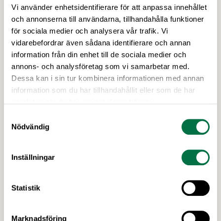
Vi använder enhetsidentifierare för att anpassa innehållet
och annonserna till användarna, tillhandahålla funktioner
11 FEBRUARI 2026
för sociala medier och analysera vår trafik. Vi
Livsmedelsindustrin sätter nya mål för
vidarebefordrar även sådana identifierare och annan
bättre matvanor –
information från din enhet till de sociala medier och
Livsmedelsföretagen
annons- och analysföretag som vi samarbetar med.
Dessa kan i sin tur kombinera informationen med annan
För att förstärka arbetet för goda matvanor har
information som du har tillhandahållit eller som de har
fyra branschorganisationer och deras
samlat in när du har använt deras tjänster.
medlemsföretag satt upp åtaganden och mål för
Samtyckesval
mindre salt, mindre socker och för
Nödvändig
energimärkning. Först ut är sötade smaksatta
mjölkprodukter, matbröd, glass samt kaffebröd,
Senaste nytt
kex och kakor, och fler åtaganden kommer senare
Inställningar
i vår. Åtagandena är frivilliga och målen tar sikte
på 2030. …
Statistik
Marknadsföring