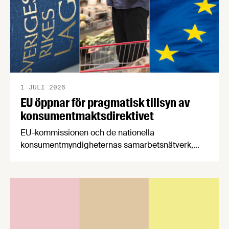
1 JULI 2026
EU öppnar för pragmatisk tillsyn av
konsumentmaktsdirektivet
EU-kommissionen och de nationella
konsumentmyndigheternas samarbetsnätverk,
CPC-nätverket, har kommit med en gemensam
förståelse om införandet av det nya
konsumentmaktsdirektivet. Livsmedelsföretagen
välkomnar att det på EU-nivå nu formellt erkänns
att införandet av direktivet skapar betydande
praktiska problem för företag.