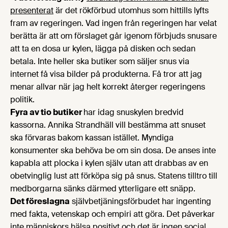
presenterat
är det rökförbud utomhus som hittills lyfts
fram av regeringen. Vad ingen från regeringen har velat
berätta är att om förslaget går igenom förbjuds snusare
att ta en dosa ur kylen, lägga på disken och sedan
betala. Inte heller ska butiker som säljer snus via
internet få visa bilder på produkterna. Få tror att jag
menar allvar när jag helt korrekt återger regeringens
politik.
Fyra av tio butiker
har idag snuskylen bredvid
kassorna. Annika Strandhäll vill bestämma att snuset
ska förvaras bakom kassan istället. Myndiga
konsumenter ska behöva be om sin dosa. De anses inte
kapabla att plocka i kylen själv utan att drabbas av en
obetvinglig lust att förköpa sig på snus. Statens tilltro till
medborgarna sänks därmed ytterligare ett snäpp.
Det föreslagna
självbetjäningsförbudet har ingenting
med fakta, vetenskap och empiri att göra. Det påverkar
inte människors hälsa positivt och det är ingen social