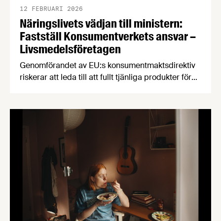
12 FEBRUARI 2026
Näringslivets vädjan till ministern:
Fastställ Konsumentverkets ansvar –
Livsmedelsföretagen
Genomförandet av EU:s konsumentmaktsdirektiv
riskerar att leda till att fullt tjänliga produkter för
hundratals miljoner kronor måste kasseras. En
bred sammanslutning av svenska
näringslivsorganisationer begär nu att
civilminister Erik Slottner ingriper.