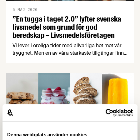
5 MAJ 2026
”En tugga i taget 2.0” lyfter svenska
livsmedel som grund för god
beredskap – Livsmedelsföretagen
Vi lever i oroliga tider med allvarliga hot mot vår
trygghet. Men en av våra starkaste tillgångar finns
närmare än många tror – i svensk mat och dryck.
För att lyfta betydelsen av en robust svensk
livsmedelsproduktion och få fler att välja svensk
mat har Livsmedelsföretagen uppdaterat fjolårets
kampanj ”En tugga i taget” med nya …
Denna webbplats använder cookies