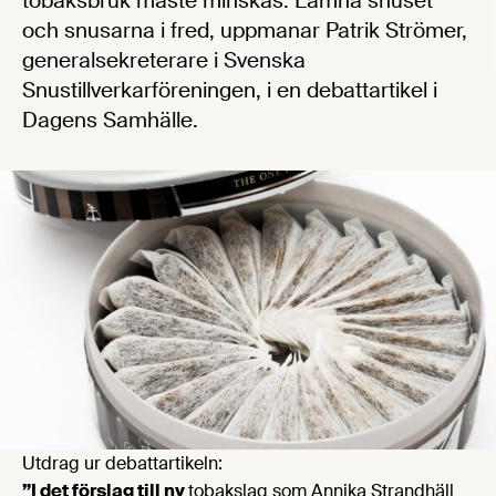
tobaksbruk måste minskas. Lämna snuset
och snusarna i fred, uppmanar Patrik Strömer,
generalsekreterare i Svenska
Snustillverkarföreningen, i en debattartikel i
Dagens Samhälle.
Utdrag ur debattartikeln:
”I det förslag till ny
tobakslag som Annika Strandhäll