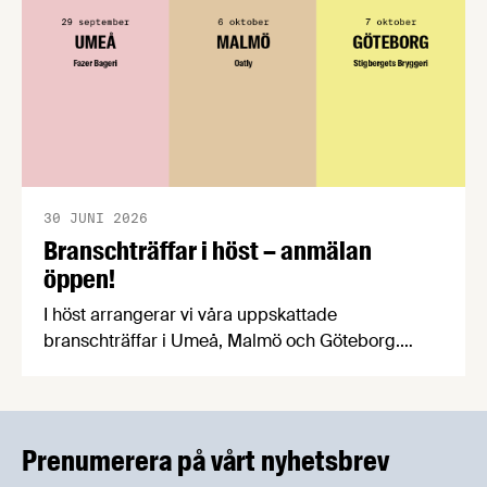
30 JUNI 2026
Branschträffar i höst – anmälan
öppen!
I höst arrangerar vi våra uppskattade
branschträffar i Umeå, Malmö och Göteborg.
Livsmedelsföretagens experter kommer att
informera om aktuella frågor samtidigt som du
kan träffa branschkollegor och utbyta
erfarenheter.
Prenumerera på vårt nyhetsbrev