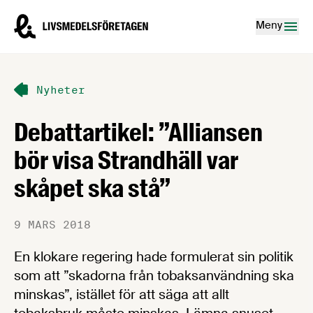
Hoppa till innehåll
Livsmedelsföretagen – till startsidan
Meny
Nyheter
Debattartikel: ”Alliansen
bör visa Strandhäll var
skåpet ska stå”
9 MARS 2018
En klokare regering hade formulerat sin politik
som att ”skadorna från tobaksanvändning ska
minskas”, istället för att säga att allt