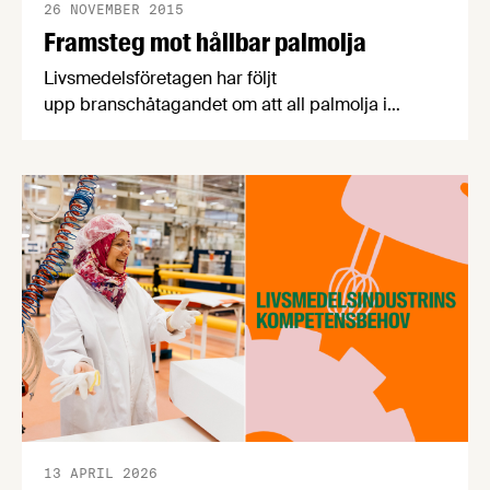
26 NOVEMBER 2015
Framsteg mot hållbar palmolja
Livsmedelsföretagen har följt
upp branschåtagandet om att all palmolja i
svenska livsmedelsprodukter ska vara
hållbarhetscertifierad. Resultatet finns publicerat i
en rapport som presenterades på ett
palmoljeseminarium den 25 november.
13 APRIL 2026