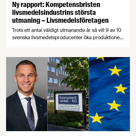
Ny rapport: Kompetensbristen
livsmedelsindustrins största
utmaning – Livsmedelsföretagen
Trots ett antal väldigt utmanande år så vill 9 av 10
svenska livsmedelsproducenter öka produktionen
de kommande fem åren. Det största hindret är
kompetensbrist – 7 av 10 företag har svårare att
hitta rätt kompetens idag jämfört med för fem år
sedan. Det visar en ny rapport från
Livsmedelsföretagen som vill se en nationell
strategi …