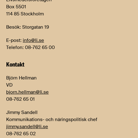
Box 5501
114 85 Stockholm
Besök: Storgatan 19
E-post:
info@li.se
Telefon: 08-762 65 00
Kontakt
Björn Hellman
VD
bjorn.hellman@li.se
08-762 65 01
Jimmy Sandell
Kommunikations- och näringspolitisk chef
jimmy.sandell@li.se
08-762 65 02