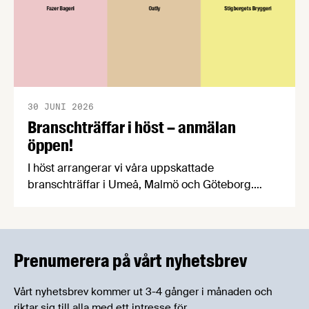
30 JUNI 2026
Branschträffar i höst – anmälan
öppen!
I höst arrangerar vi våra uppskattade
branschträffar i Umeå, Malmö och Göteborg.
Livsmedelsföretagens experter kommer att
informera om aktuella frågor samtidigt som du
kan träffa branschkollegor och utbyta
erfarenheter.
Prenumerera på vårt nyhetsbrev
Vårt nyhetsbrev kommer ut 3-4 gånger i månaden och
riktar sig till alla med ett intresse för