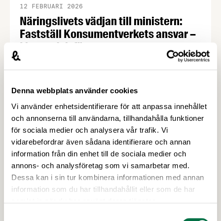
12 FEBRUARI 2026
Näringslivets vädjan till ministern:
Fastställ Konsumentverkets ansvar –
Livsmedelsföretagen
Genomförandet av EU:s konsumentmaktsdirektiv
riskerar att leda till att fullt tjänliga produkter för
hundratals miljoner kronor måste kasseras. En
Denna webbplats använder cookies
bred sammanslutning av svenska
Vi använder enhetsidentifierare för att anpassa innehållet
näringslivsorganisationer begär nu att
och annonserna till användarna, tillhandahålla funktioner
civilminister Erik Slottner ingriper.
Senaste nytt
för sociala medier och analysera vår trafik. Vi
vidarebefordrar även sådana identifierare och annan
information från din enhet till de sociala medier och
annons- och analysföretag som vi samarbetar med.
Dessa kan i sin tur kombinera informationen med annan
information som du har tillhandahållit eller som de har
samlat in när du har använt deras tjänster.
Samtyckesval