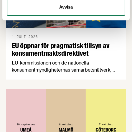
Avvisa
1 JULI 2026
EU öppnar för pragmatisk tillsyn av
konsumentmaktsdirektivet
EU-kommissionen och de nationella
konsumentmyndigheternas samarbetsnätverk,
CPC-nätverket, har kommit med en gemensam
förståelse om införandet av det nya
konsumentmaktsdirektivet. Livsmedelsföretagen
välkomnar att det på EU-nivå nu formellt erkänns
att införandet av direktivet skapar betydande
praktiska problem för företag.