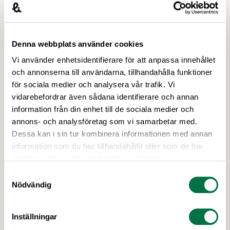
Denna webbplats använder cookies
Vi använder enhetsidentifierare för att anpassa innehållet
och annonserna till användarna, tillhandahålla funktioner
för sociala medier och analysera vår trafik. Vi
24 APRIL 2026
vidarebefordrar även sådana identifierare och annan
Konkurrenskraft och förenkling i fokus
information från din enhet till de sociala medier och
inför Irlands EU-ordförandeskap –
annons- och analysföretag som vi samarbetar med.
Livsmedelsföretagen
Dessa kan i sin tur kombinera informationen med annan
information som du har tillhandahållit eller som de har
EU är inte bara vår största marknad. Ungefär 95
samlat in när du har använt deras tjänster.
procent av all livsmedelsrelaterad lagstiftning
Samtyckesval
kommer från Bryssel. Snart tar Irland över EU-
Nödvändig
ordförandeskapet, och för att få reda på vilka
frågor som landet kommer att driva skickade vi dit
vår EU-expert Alexander Castwall. Alexander
Inställningar
Castwall: När jag nyligen reste till Dublin för att ta