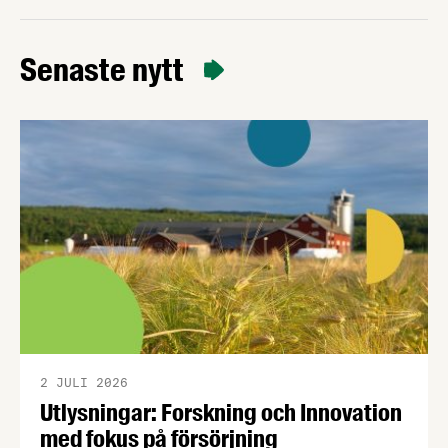
förståelse om införandet av det nya
konsumentmaktsdirektivet. Livsmedelsföretagen
välkomnar att det på EU-nivå nu formellt erkänns
Senaste nytt
att införandet av direktivet skapar betydande
praktiska problem för företag.
2 JULI 2026
Utlysningar: Forskning och Innovation
med fokus på försörjning