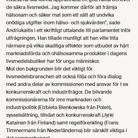
de säkra livsmedel. Jag kommer därför att främja
hälsosam och säker mat som ett sätt att undvika
onödiga utgifter inom hälso- och sjukvården”, sade
Andriukaitis i ett skriftligt uttalande till parlamentet inför
utfrågningen. Han tillade muntligt att han ville titta
närmare på vilka skadliga effekter som utbudet av hårt
marknadsförda och ohälsosamma produkter i dagens
livsmedelsbutiker har för unga människor.
Mot den bakgrunden blir det viktigt för
livsmedelsbranschen att också följa och föra dialog
med andra delar av kommissionen med ansvar för t ex
konkurrenskraft och industrifrågor. De blivande
kommissionärerna för inre marknaden och
industripolitik (Elzbieta Bienkowska från Polen),
sysselsättning, tillväxt och konkurrenskraft (Jyrki
Katainen från Finland) samt regelförenkling (Frans
Timmermans från Nederländerna) blir särskilt viktiga i