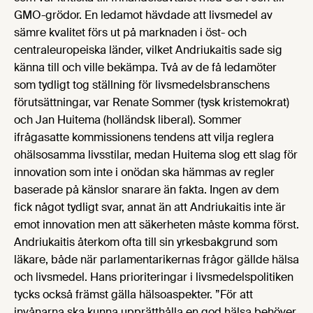
GMO-grödor. En ledamot hävdade att livsmedel av
sämre kvalitet förs ut på marknaden i öst- och
centraleuropeiska länder, vilket Andriukaitis sade sig
känna till och ville bekämpa. Två av de få ledamöter
som tydligt tog ställning för livsmedelsbranschens
förutsättningar, var Renate Sommer (tysk kristemokrat)
och Jan Huitema (holländsk liberal). Sommer
ifrågasatte kommissionens tendens att vilja reglera
ohälsosamma livsstilar, medan Huitema slog ett slag för
innovation som inte i onödan ska hämmas av regler
baserade på känslor snarare än fakta. Ingen av dem
fick något tydligt svar, annat än att Andriukaitis inte är
emot innovation men att säkerheten måste komma först.
Andriukaitis återkom ofta till sin yrkesbakgrund som
läkare, både när parlamentarikernas frågor gällde hälsa
och livsmedel. Hans prioriteringar i livsmedelspolitiken
tycks också främst gälla hälsoaspekter. ”För att
invånarna ska kunna upprätthålla en god hälsa behöver