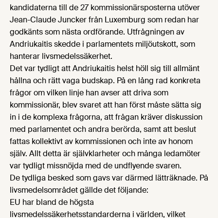
kandidaterna till de 27 kommissionärsposterna utöver
Jean-Claude Juncker från Luxemburg som redan har
godkänts som nästa ordförande. Utfrågningen av
Andriukaitis skedde i parlamentets miljöutskott, som
hanterar livsmedelssäkerhet.
Det var tydligt att Andriukaitis helst höll sig till allmänt
hållna och rätt vaga budskap. På en lång rad konkreta
frågor om vilken linje han avser att driva som
kommissionär, blev svaret att han först måste sätta sig
in i de komplexa frågorna, att frågan kräver diskussion
med parlamentet och andra berörda, samt att beslut
fattas kollektivt av kommissionen och inte av honom
själv. Allt detta är självklarheter och många ledamöter
var tydligt missnöjda med de undflyende svaren.
De tydliga besked som gavs var därmed lätträknade. På
livsmedelsområdet gällde det följande:
EU har bland de högsta
livsmedelssäkerhetsstandarderna i världen, vilket