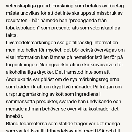
vetenskapliga grund. Forskning som betalas av företag
måste undvikas för att det inte ska uppstå missbruk av
resultaten – här nämnde han ”propaganda från
tobaksbolagen” som presenterats som vetenskapliga
fakta.
Livsmedelsmärkningen ska ge tillräcklig information
men inte heller för mycket, det bör också övervägas om
viss information kan lämnas på hemsidor istället för på
förpackningen. Näringsdeklaration ska krävas även för
alkoholhaltiga drycker. Det framstod inte som att
Andriukaitis var påläst om de nya märkningsreglerna
som träder i kraft om drygt två månader. På frågan om
ursprungsmärkning av kött som ingrediens i
sammansatta produkter, svarade han undvikande och
menade att man behöver se över vilka kostnader det
innebär.
Bland ledamöterna som ställde frågor var det många
som var kritiska till frihandelsavtalet med USA och till