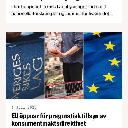
I höst öppnar Formas två utlysningar inom det
nationella forskningsprogrammet för livsmedel,
NFP Livs. Inriktningarna är "hållbara och robusta
försörjningsvägar" samt "hållbara insatsvaror för
en motståndskraftig livsmedelsförsörjning", och
båda syftar till att bana väg för innovationer som
stärker Sveriges livsmedelsförsörjning.
1 JULI 2026
EU öppnar för pragmatisk tillsyn av
konsumentmaktsdirektivet