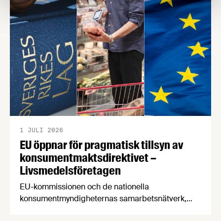
publicerade i april i år. Konsumentmaktsdirektivet
(ECGT) är ett EU-direktiv som ska göra det lättare
för konsumenter att fatta hållbara och …
1 JULI 2026
EU öppnar för pragmatisk tillsyn av
konsumentmaktsdirektivet –
Livsmedelsföretagen
EU-kommissionen och de nationella
konsumentmyndigheternas samarbetsnätverk,
CPC-nätverket, har kommit med en gemensam