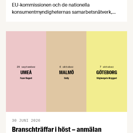
EU-kommissionen och de nationella
konsumentmyndigheternas samarbetsnätverk,
CPC-nätverket, har kommit med en gemensam
förståelse om införandet av det nya
konsumentmaktsdirektivet. Livsmedelsföretagen
välkomnar att det på EU-nivå nu formellt erkänns
att införandet av direktivet skapar betydande
praktiska problem för företag.
30 JUNI 2026
Branschträffar i höst – anmälan