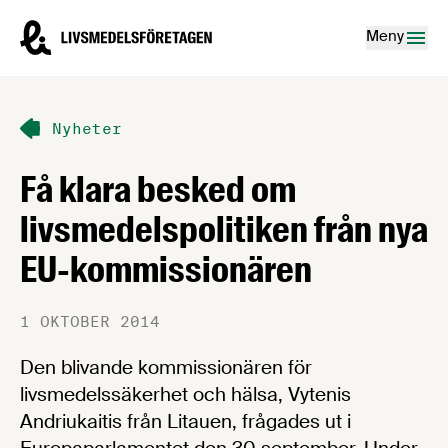
Hoppa till innehåll
Livsmedelsföretagen – till startsidan
Meny
Nyheter
Få klara besked om
livsmedelspolitiken från nya
EU-kommissionären
1 OKTOBER 2014
Den blivande kommissionären för
livsmedelssäkerhet och hälsa, Vytenis
Andriukaitis från Litauen, frågades ut i