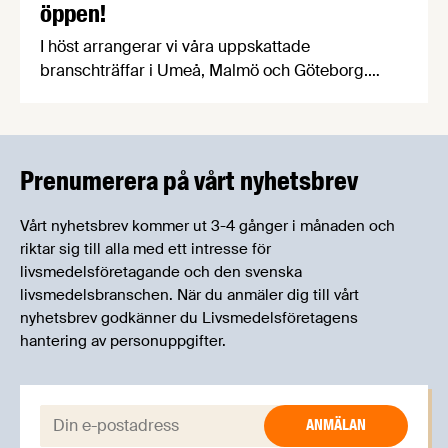
öppen!
I höst arrangerar vi våra uppskattade
branschträffar i Umeå, Malmö och Göteborg.
Livsmedelsföretagens experter kommer att
informera om aktuella frågor samtidigt som du
kan träffa branschkollegor och utbyta
erfarenheter.
Prenumerera på vårt nyhetsbrev
Vårt nyhetsbrev kommer ut 3-4 gånger i månaden och
riktar sig till alla med ett intresse för
livsmedelsföretagande och den svenska
livsmedelsbranschen. När du anmäler dig till vårt
nyhetsbrev godkänner du Livsmedelsföretagens
hantering av personuppgifter.
E-post: