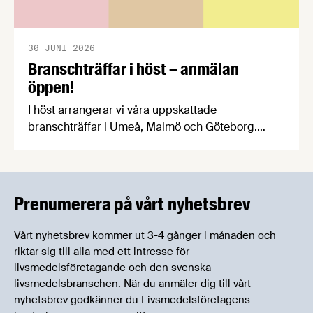
30 JUNI 2026
Branschträffar i höst – anmälan
öppen!
I höst arrangerar vi våra uppskattade
branschträffar i Umeå, Malmö och Göteborg.
Livsmedelsföretagens experter kommer att
informera om aktuella frågor samtidigt som du
kan träffa branschkollegor och utbyta
erfarenheter.
Prenumerera på vårt nyhetsbrev
Vårt nyhetsbrev kommer ut 3-4 gånger i månaden och
riktar sig till alla med ett intresse för
livsmedelsföretagande och den svenska
livsmedelsbranschen. När du anmäler dig till vårt
nyhetsbrev godkänner du Livsmedelsföretagens