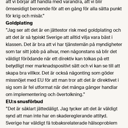
att vi börjar att handla med varandra, att vi blir
ömsesidigt beroende för att en gång för alla sätta punkt
för krig och misär.”
Goldplating
”Jag ser att det är en jättestor risk med goldplating och
att det är så typiskt Sverige att alltid vilja vara bäst i
klassen. Det är bra att vi har tjänstemän på myndigheter
som tar sitt jobb på allvar, men någonstans så blir det
väldigt förödande när ett direktiv kan tolkas på ett
betydligt mer marknadspositivt sätt och vi kan se till att
skapa bra villkor. Det är också någonting som göder
missnöjet med EU för att man tror att det är direktivet i
sig som är fel utformat när det många gånger handlar
om implementering och övertolkning.”
EU:s snusförbud
”Det är såklart jättedåligt. Jag tycker att det är väldigt
synd att man inte har en skadereglerande attityd.
Sverige har väldigt få tobaksrelaterade hälsoproblem