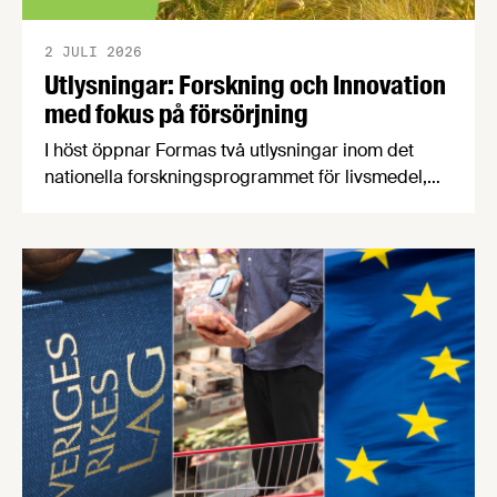
2 JULI 2026
Utlysningar: Forskning och Innovation
med fokus på försörjning
I höst öppnar Formas två utlysningar inom det
nationella forskningsprogrammet för livsmedel,
NFP Livs. Inriktningarna är "hållbara och robusta
försörjningsvägar" samt "hållbara insatsvaror för
en motståndskraftig livsmedelsförsörjning", och
båda syftar till att bana väg för innovationer som
stärker Sveriges livsmedelsförsörjning.