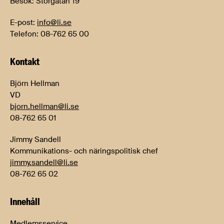
Besök: Storgatan 19
E-post:
info@li.se
Telefon: 08-762 65 00
Kontakt
Björn Hellman
VD
bjorn.hellman@li.se
08-762 65 01
Jimmy Sandell
Kommunikations- och näringspolitisk chef
jimmy.sandell@li.se
08-762 65 02
Innehåll
Medlemsservice