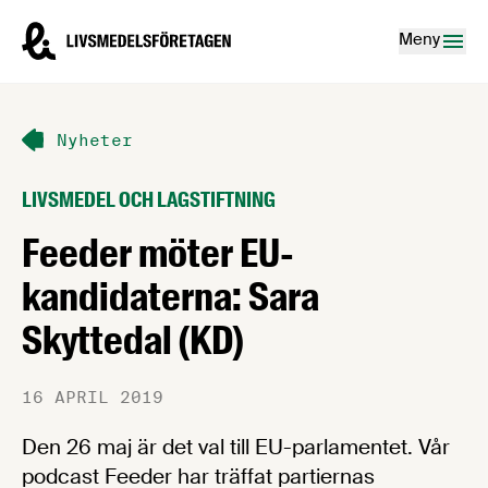
Hoppa till innehåll
Livsmedelsföretagen – till startsidan
Meny
Nyheter
LIVSMEDEL OCH LAGSTIFTNING
Feeder möter EU-
kandidaterna: Sara
Skyttedal (KD)
16 APRIL 2019
Den 26 maj är det val till EU-parlamentet. Vår
podcast Feeder har träffat partiernas