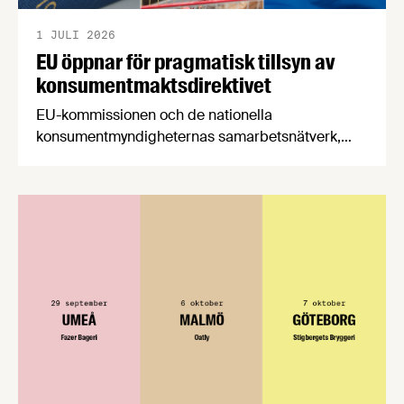
1 JULI 2026
EU öppnar för pragmatisk tillsyn av
konsumentmaktsdirektivet
EU-kommissionen och de nationella
konsumentmyndigheternas samarbetsnätverk,
CPC-nätverket, har kommit med en gemensam
förståelse om införandet av det nya
konsumentmaktsdirektivet. Livsmedelsföretagen
välkomnar att det på EU-nivå nu formellt erkänns
att införandet av direktivet skapar betydande
praktiska problem för företag.