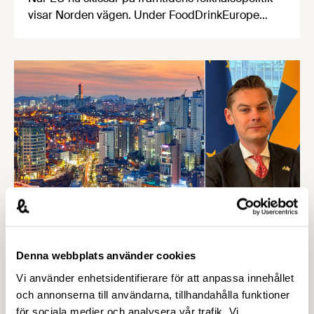
visar Norden vägen. Under FoodDrinkEurope
Partnership Days i Bryssel lyfte de nordiska
livsmedelsorganisationerna hur innovation och
reformulering redan stärker folkhälsan – och
varför smarta partnerskap är viktigare än nya,
otydliga regler.
22 APRIL 2026
Denna webbplats använder cookies
Fem snabba frågor till Sveriges nya
Vi använder enhetsidentifierare för att anpassa innehållet
lantbruksråd i Sydkorea –
och annonserna till användarna, tillhandahålla funktioner
Livsmedelsföretagen
för sociala medier och analysera vår trafik. Vi