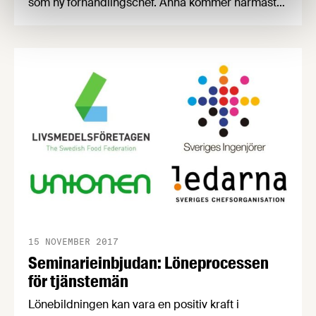
som ny förhandlingschef. Anna kommer närmast
från Industriarbetsgivarna och börjar sin nya tjänst
i juni. Anna Romare har en gedigen erfarenhet
inom förhandling och arbetsrätt.
15 NOVEMBER 2017
Seminarieinbjudan: Löneprocessen
för tjänstemän
Lönebildningen kan vara en positiv kraft i