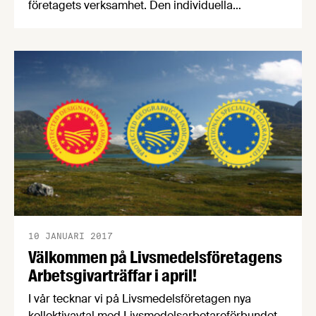
företagets verksamhet. Den individuella
lönesättningen kan skapa förutsättningar för att
medarbetare utvecklas och stimuleras till goda
prestationer. Därför bjuder Livsmedelsföretagen,
Unionen, Sveriges Ingenjörer och Ledarna
tillsammans in till ett seminarium med
diskussioner om lönebildning.
10 JANUARI 2017
Välkommen på Livsmedelsföretagens
Arbetsgivarträffar i april!
I vår tecknar vi på Livsmedelsföretagen nya
kollektivavtal med Livsmedelsarbetareförbundet,