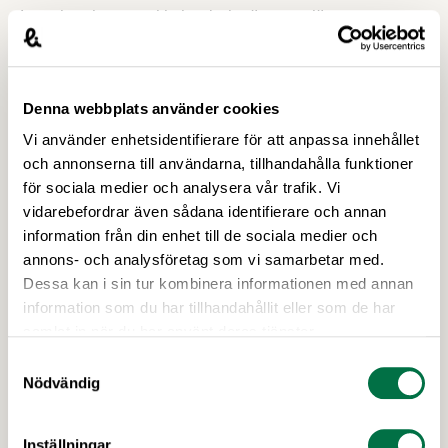
Inom kort kommer i kalendariet även att läggas upp
information om våra kurser i arbetsrätt och arbetsmiljö
som äger rum under hösten. Håll därför koll på
hemsidan. För första gången sedan pandemin började
Denna webbplats använder cookies
kommer vi att erbjuda en tvådagars fördjupad
arbetsrättsutbildning i internatform. Preliminärt äger
Vi använder enhetsidentifierare för att anpassa innehållet
och annonserna till användarna, tillhandahålla funktioner
den rum i Halmstadstrakten den 7-8 november.
för sociala medier och analysera vår trafik. Vi
Väl mött!
vidarebefordrar även sådana identifierare och annan
Henrik van Rijswijk, förhandlingschef
information från din enhet till de sociala medier och
annons- och analysföretag som vi samarbetar med.
Dessa kan i sin tur kombinera informationen med annan
Arbetsgivarträffar i juni om nya LAS- och
information som du har tillhandahållit eller som de har
omställningsregler
samlat in när du har använt deras tjänster.
Samtyckesval
Nödvändig
Upptäck mer
Inställningar