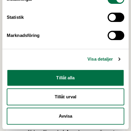
Statistik
Marknadsföring
Visa detaljer
Tillåt alla
19 MARS 2026
Tillåt urval
Anna Romare ny förhandlingschef på
Livsmedelsföretagen –
Livsmedelsföretagen
Avvisa
Livsmedelsföretagen har anställt Anna Romare