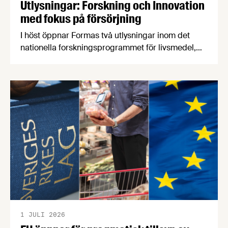
Utlysningar: Forskning och Innovation
med fokus på försörjning
I höst öppnar Formas två utlysningar inom det
nationella forskningsprogrammet för livsmedel,
NFP Livs. Inriktningarna är "hållbara och robusta
försörjningsvägar" samt "hållbara insatsvaror för
en motståndskraftig livsmedelsförsörjning", och
båda syftar till att bana väg för innovationer som
stärker Sveriges livsmedelsförsörjning.
1 JULI 2026