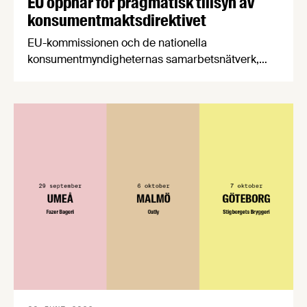
EU öppnar för pragmatisk tillsyn av
konsumentmaktsdirektivet
EU-kommissionen och de nationella
konsumentmyndigheternas samarbetsnätverk,
CPC-nätverket, har kommit med en gemensam
förståelse om införandet av det nya
konsumentmaktsdirektivet. Livsmedelsföretagen
välkomnar att det på EU-nivå nu formellt erkänns
att införandet av direktivet skapar betydande
praktiska problem för företag.