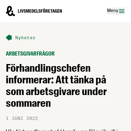
Hoppa till innehåll
Livsmedelsföretagen – till startsidan
Meny
Nyheter
ARBETSGIVARFRÅGOR
Förhandlingschefen
informerar: Att tänka på
som arbetsgivare under
sommaren
1 JUNI 2022