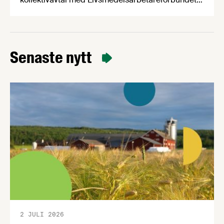
Unionen och Sveriges Ingenjörer som gäller från
och med den 1 april i år. På våra arbetsgivarträffar
nu i april går vi igenom förändringar i
kollektivavtalen och ni som deltar har möjlighet att
Senaste nytt
ställa frågor. Träffarna anordnas på sju orter runt
om i landet på följande datum: …
2 JULI 2026