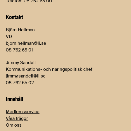
Telefon: 08-762 65 00
Kontakt
Björn Hellman
VD
bjorn.hellman@li.se
08-762 65 01
Jimmy Sandell
Kommunikations- och näringspolitisk chef
jimmy.sandell@li.se
08-762 65 02
Innehåll
Medlemsservice
Våra frågor
Om oss