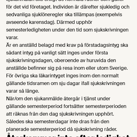
för det vid företaget. Individen är därefter sjukledig och
sedvanliga sjuklöneregler ska tillämpas (exempelvis
avseende karensdag). Därmed upphör
semesterledigheten under den tid som sjukskrivningen
varar.
Är en anställd belagd med krav på förstadagsintyg ska
sådant intyg på vanligt sätt inges under första
sjukskrivningsdagen, oberoende av huruvida den
anställde befinner sig på resa inom eller utom Sverige.
För övriga ska läkarintyget inges inom den normalt
gällande tidsramen om sju dagar ifall sjukskrivningen
varar så länge.
När/om den sjukanmälde återgår i tjänst under
gällande semesterperiod fortsätter semesterperioden
att räknas från den dag sjukskrivningen upphört.
Således ska semesterdagar inte dras från den
planerade semesterperiod då sjukskrivning råder.