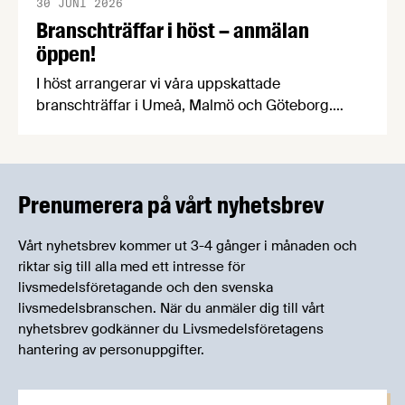
30 JUNI 2026
Branschträffar i höst – anmälan
öppen!
I höst arrangerar vi våra uppskattade
branschträffar i Umeå, Malmö och Göteborg.
Livsmedelsföretagens experter kommer att
informera om aktuella frågor samtidigt som du
kan träffa branschkollegor och utbyta
erfarenheter.
Prenumerera på vårt nyhetsbrev
Vårt nyhetsbrev kommer ut 3-4 gånger i månaden och
riktar sig till alla med ett intresse för
livsmedelsföretagande och den svenska
livsmedelsbranschen. När du anmäler dig till vårt
nyhetsbrev godkänner du Livsmedelsföretagens
hantering av personuppgifter.