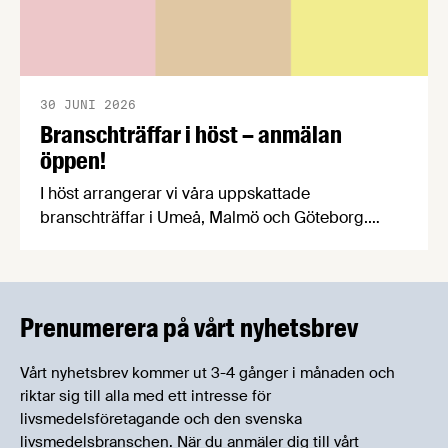
30 JUNI 2026
Branschträffar i höst – anmälan
öppen!
I höst arrangerar vi våra uppskattade
branschträffar i Umeå, Malmö och Göteborg.
Livsmedelsföretagens experter kommer att
informera om aktuella frågor samtidigt som du
kan träffa branschkollegor och utbyta
erfarenheter.
Prenumerera på vårt nyhetsbrev
Vårt nyhetsbrev kommer ut 3-4 gånger i månaden och
riktar sig till alla med ett intresse för
livsmedelsföretagande och den svenska
livsmedelsbranschen. När du anmäler dig till vårt