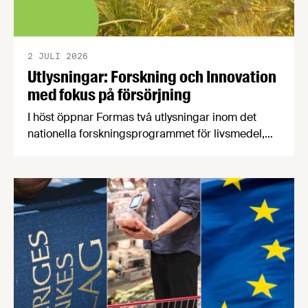
2 JULI 2026
Utlysningar: Forskning och Innovation
med fokus på försörjning
I höst öppnar Formas två utlysningar inom det
nationella forskningsprogrammet för livsmedel,
NFP Livs. Inriktningarna är "hållbara och robusta
försörjningsvägar" samt "hållbara insatsvaror för
en motståndskraftig livsmedelsförsörjning", och
båda syftar till att bana väg för innovationer som
stärker Sveriges livsmedelsförsörjning.