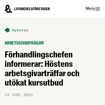
Hoppa till innehåll
Livsmedelsföretagen – till startsidan
Meny
Nyheter
ARBETSGIVARFRÅGOR
Förhandlingschefen
informerar: Höstens
arbetsgivarträffar och
utökat kursutbud
14 JUNI 2023