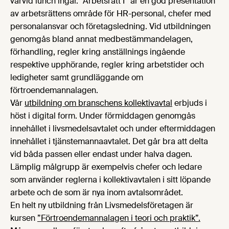
varvid lunch ingår. ”Arbetsrätt I” är en god presentation
av arbetsrättens område för HR-personal, chefer med
personalansvar och företagsledning. Vid utbildningen
genomgås bland annat medbestämmandelagen,
förhandling, regler kring anställnings ingående
respektive upphörande, regler kring arbetstider och
ledigheter samt grundläggande om
förtroendemannalagen.
Vår
utbildning om branschens kollektivavtal
erbjuds i
höst i digital form. Under förmiddagen genomgås
innehållet i livsmedelsavtalet och under eftermiddagen
innehållet i tjänstemannaavtalet. Det går bra att delta
vid båda passen eller endast under halva dagen.
Lämplig målgrupp är exempelvis chefer och ledare
som använder reglerna i kollektivavtalen i sitt löpande
arbete och de som är nya inom avtalsområdet.
En helt ny utbildning från Livsmedelsföretagen är
kursen
”Förtroendemannalagen i teori och praktik”.