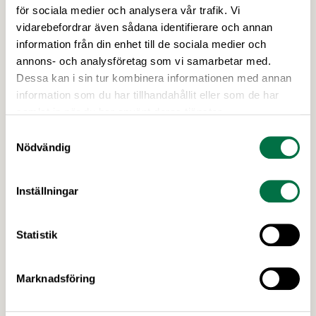
Arbetsgivarträffar i april!
för sociala medier och analysera vår trafik. Vi
I vår tecknar vi på Livsmedelsföretagen nya
vidarebefordrar även sådana identifierare och annan
kollektivavtal med Livsmedelsarbetareförbundet,
information från din enhet till de sociala medier och
Unionen och Sveriges Ingenjörer som gäller från
annons- och analysföretag som vi samarbetar med.
och med den 1 april i år. På våra arbetsgivarträffar
Dessa kan i sin tur kombinera informationen med annan
nu i april går vi igenom förändringar i
information som du har tillhandahållit eller som de har
kollektivavtalen och ni som deltar har möjlighet att
samlat in när du har använt deras tjänster.
ställa frågor. Träffarna anordnas på sju orter runt
Samtyckesval
om i landet på följande datum: …
Nödvändig
Inställningar
Statistik
Marknadsföring
30 JUNI 2026