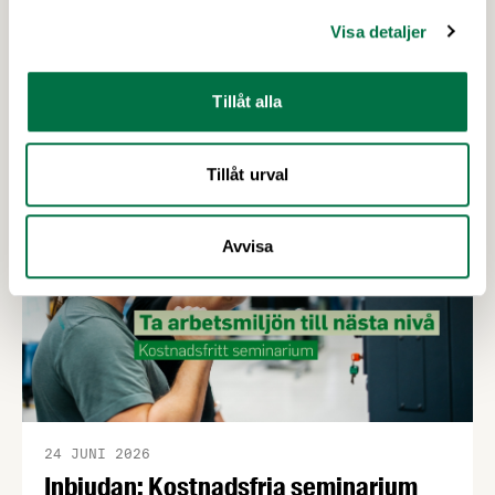
Branschträffar i höst - anmälan öppen!
– Livsmedelsföretagen
Visa detaljer
I höst arrangerar vi våra uppskattade
branschträffar i Umeå, Malmö och Göteborg.
Tillåt alla
Livsmedelsföretagens experter kommer att
informera om aktuella frågor samtidigt som du
Tillåt urval
kan träffa branschkollegor och utbyta
erfarenheter. På Livsmedelsföretagens
branschträffar får du fördjupa dig i ämnen som är
Avvisa
viktiga för livsmedelsföretagare att ha koll på.
24 JUNI 2026
Inbjudan: Kostnadsfria seminarium