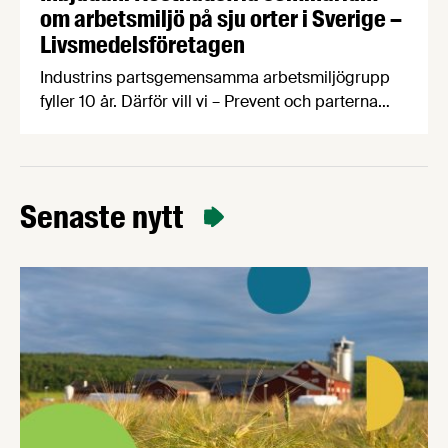
om arbetsmiljö på sju orter i Sverige –
Livsmedelsföretagen
Industrins partsgemensamma arbetsmiljögrupp
fyller 10 år. Därför vill vi – Prevent och parterna
inom industrin – bjuda in dig som arbetar inom
livsmedelsindustrin till ett kostnadsfritt
halvdagsseminarium om arbetsmiljö.
Seminarierna äger rum i höst på sju olika orter.
Senaste nytt
Under seminariet kommer du att få med dig ett
antal nyttiga verktyg genom att vi varvar
föreläsningspass med …