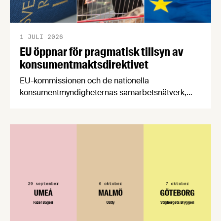
1 JULI 2026
EU öppnar för pragmatisk tillsyn av
konsumentmaktsdirektivet
EU-kommissionen och de nationella
konsumentmyndigheternas samarbetsnätverk,
CPC-nätverket, har kommit med en gemensam
förståelse om införandet av det nya
konsumentmaktsdirektivet. Livsmedelsföretagen
välkomnar att det på EU-nivå nu formellt erkänns
att införandet av direktivet skapar betydande
praktiska problem för företag.