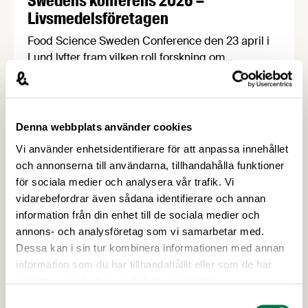
Swedens konferens 2026 –
Livsmedelsföretagen
Food Science Sweden Conference den 23 april i
Lund lyfter fram vilken roll forskning om
processad mat spelar för att forma ett mer
hälsosamt och hållbart matsystem, i en tid då
diskussionerna om högprocessade livsmedel ökar.
Sista anmälningsdag 13 april! Processad mat har
Denna webbplats använder cookies
alltid varit central för att kunna förse befolkningar
Vi använder enhetsidentifierare för att anpassa innehållet
med säker och effektiv …
och annonserna till användarna, tillhandahålla funktioner
för sociala medier och analysera vår trafik. Vi
vidarebefordrar även sådana identifierare och annan
information från din enhet till de sociala medier och
annons- och analysföretag som vi samarbetar med.
Dessa kan i sin tur kombinera informationen med annan
information som du har tillhandahållit eller som de har
samlat in när du har använt deras tjänster.
Samtyckesval