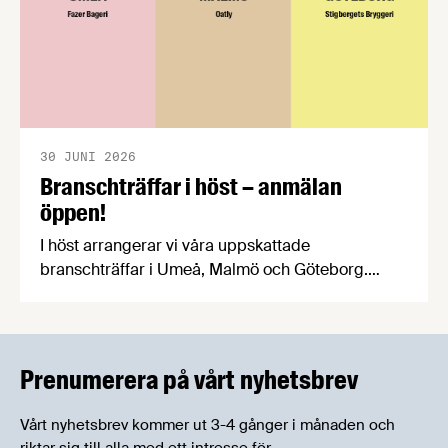
30 JUNI 2026
Branschträffar i höst – anmälan
öppen!
I höst arrangerar vi våra uppskattade
branschträffar i Umeå, Malmö och Göteborg.
Livsmedelsföretagens experter kommer att
informera om aktuella frågor samtidigt som du
kan träffa branschkollegor och utbyta
erfarenheter.
Prenumerera på vårt nyhetsbrev
Vårt nyhetsbrev kommer ut 3-4 gånger i månaden och