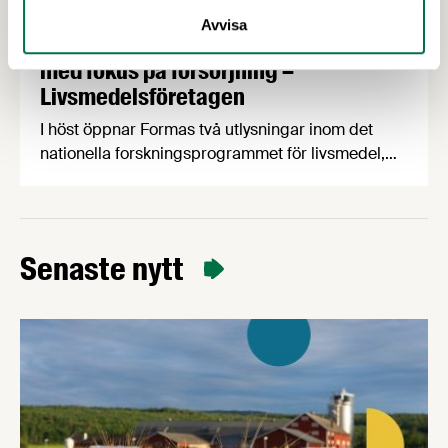
2 JULI 2026
Avvisa
Utlysningar: Forskning och Innovation
med fokus på försörjning –
Livsmedelsföretagen
I höst öppnar Formas två utlysningar inom det
nationella forskningsprogrammet för livsmedel,
NFP Livs. Inriktningarna är ”hållbara och robusta
försörjningsvägar” samt ”hållbara insatsvaror för
en motståndskraftig livsmedelsförsörjning”, och
båda syftar till att bana väg för innovationer som
Senaste nytt
stärker Sveriges livsmedelsförsörjning.