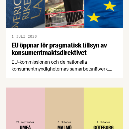
1 JULI 2026
EU öppnar för pragmatisk tillsyn av
konsumentmaktsdirektivet
EU-kommissionen och de nationella
konsumentmyndigheternas samarbetsnätverk,
CPC-nätverket, har kommit med en gemensam
förståelse om införandet av det nya
konsumentmaktsdirektivet. Livsmedelsföretagen
välkomnar att det på EU-nivå nu formellt erkänns
att införandet av direktivet skapar betydande
praktiska problem för företag.