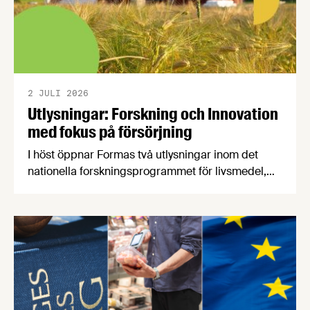
2 JULI 2026
Utlysningar: Forskning och Innovation
med fokus på försörjning
I höst öppnar Formas två utlysningar inom det
nationella forskningsprogrammet för livsmedel,
NFP Livs. Inriktningarna är "hållbara och robusta
försörjningsvägar" samt "hållbara insatsvaror för
en motståndskraftig livsmedelsförsörjning", och
båda syftar till att bana väg för innovationer som
stärker Sveriges livsmedelsförsörjning.