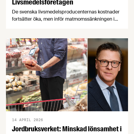
Livsmedelsföretagen
De svenska livsmedelsproducenternas kostnader
fortsätter öka, men inför matmomssänkningen i
april har två av tre producenter fått påbud från
dagligvaruhandeln om prisstopp. När
producenterna listar de viktigaste
konsumenttrenderna knuffar svenskproducerat
ner EMV från förstaplatsen och lågprisfaktorn
minskar rejält. Det är några av nyheterna i
Livsmedelsföretagens konjunkturbrev för Q4
2025.
14 APRIL 2026
Jordbruksverket: Minskad lönsamhet i