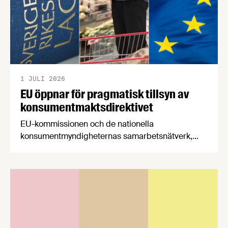
1 JULI 2026
EU öppnar för pragmatisk tillsyn av
konsumentmaktsdirektivet
EU-kommissionen och de nationella
konsumentmyndigheternas samarbetsnätverk,
CPC-nätverket, har kommit med en gemensam
förståelse om införandet av det nya
konsumentmaktsdirektivet. Livsmedelsföretagen
välkomnar att det på EU-nivå nu formellt erkänns
att införandet av direktivet skapar betydande
praktiska problem för företag.