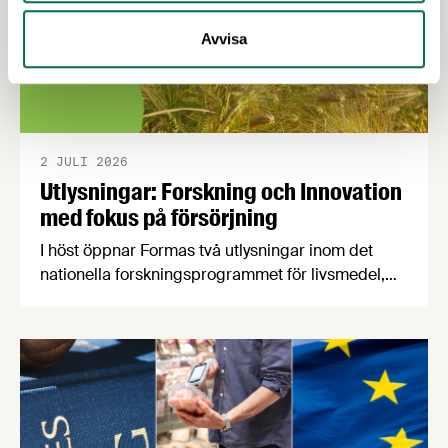
Avvisa
2 JULI 2026
Utlysningar: Forskning och Innovation
med fokus på försörjning
I höst öppnar Formas två utlysningar inom det
nationella forskningsprogrammet för livsmedel,
NFP Livs. Inriktningarna är "hållbara och robusta
försörjningsvägar" samt "hållbara insatsvaror för
en motståndskraftig livsmedelsförsörjning", och
båda syftar till att bana väg för innovationer som
stärker Sveriges livsmedelsförsörjning.