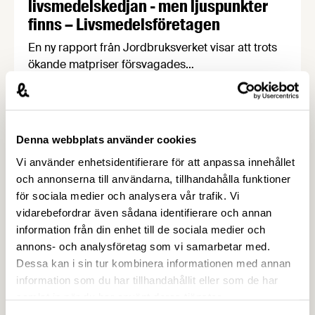
livsmedelskedjan - men ljuspunkter
finns – Livsmedelsföretagen
En ny rapport från Jordbruksverket visar att trots
ökande matpriser försvagades
livsmedelsindustrins lönsamhet 2016-2024, något
som hämmar viktiga investeringar i produktivitet,
klimatomställning och konkurrenskraft. Vår
chefekonom Carl Eckerdal tycker att rapporten
Denna webbplats använder cookies
borde läsas av de politiker som fortsätter prata
Vi använder enhetsidentifierare för att anpassa innehållet
om ”övervinster” i livsmedelsbranschen.
och annonserna till användarna, tillhandahålla funktioner
för sociala medier och analysera vår trafik. Vi
vidarebefordrar även sådana identifierare och annan
information från din enhet till de sociala medier och
annons- och analysföretag som vi samarbetar med.
Dessa kan i sin tur kombinera informationen med annan
information som du har tillhandahållit eller som de har
samlat in när du har använt deras tjänster.