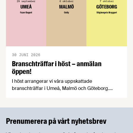
30 JUNI 2026
Branschträffar i höst – anmälan
öppen!
I höst arrangerar vi våra uppskattade
branschträffar i Umeå, Malmö och Göteborg.
Livsmedelsföretagens experter kommer att
informera om aktuella frågor samtidigt som du
kan träffa branschkollegor och utbyta
erfarenheter.
Prenumerera på vårt nyhetsbrev