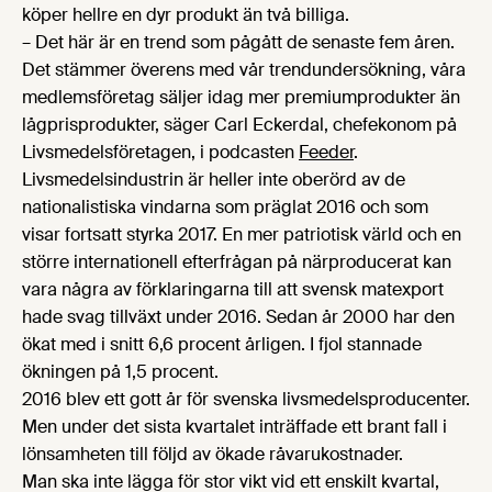
köper hellre en dyr produkt än två billiga.
– Det här är en trend som pågått de senaste fem åren.
Det stämmer överens med vår trendundersökning, våra
medlemsföretag säljer idag mer premiumprodukter än
lågprisprodukter, säger Carl Eckerdal, chefekonom på
Livsmedelsföretagen, i podcasten
Feeder
.
Livsmedelsindustrin är heller inte oberörd av de
nationalistiska vindarna som präglat 2016 och som
visar fortsatt styrka 2017. En mer patriotisk värld och en
större internationell efterfrågan på närproducerat kan
vara några av förklaringarna till att svensk matexport
hade svag tillväxt under 2016. Sedan år 2000 har den
ökat med i snitt 6,6 procent årligen. I fjol stannade
ökningen på 1,5 procent.
2016 blev ett gott år för svenska livsmedelsproducenter.
Men under det sista kvartalet inträffade ett brant fall i
lönsamheten till följd av ökade råvarukostnader.
Man ska inte lägga för stor vikt vid ett enskilt kvartal,