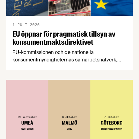
1 JULI 2026
EU öppnar för pragmatisk tillsyn av
konsumentmaktsdirektivet
EU-kommissionen och de nationella
konsumentmyndigheternas samarbetsnätverk,
CPC-nätverket, har kommit med en gemensam
förståelse om införandet av det nya
konsumentmaktsdirektivet. Livsmedelsföretagen
välkomnar att det på EU-nivå nu formellt erkänns
att införandet av direktivet skapar betydande
praktiska problem för företag.