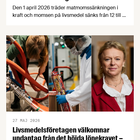
Den 1 april 2026 träder matmomssänkningen i
kraft och momsen på livsmedel sänks från 12 till 6
procent. För att underlätta och besvara
medlemmarnas frågor inrättar
Livsmedelsföretagen en tillfällig matmomsjour
som kommer att bemannas av
mervärdesskattespecialisterna Pär Sundberg och
Mats Holmlund.
27 MAJ 2026
Livsmedelsföretagen välkomnar
undantag från det höjda lönekravet –