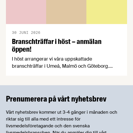
30 JUNI 2026
Branschträffar i höst – anmälan
öppen!
I höst arrangerar vi våra uppskattade
branschträffar i Umeå, Malmö och Göteborg.
Livsmedelsföretagens experter kommer att
informera om aktuella frågor samtidigt som du
kan träffa branschkollegor och utbyta
erfarenheter.
Prenumerera på vårt nyhetsbrev
Vårt nyhetsbrev kommer ut 3-4 gånger i månaden och
riktar sig till alla med ett intresse för
livsmedelsföretagande och den svenska
livsmedelsbranschen. När du anmäler dig till vårt