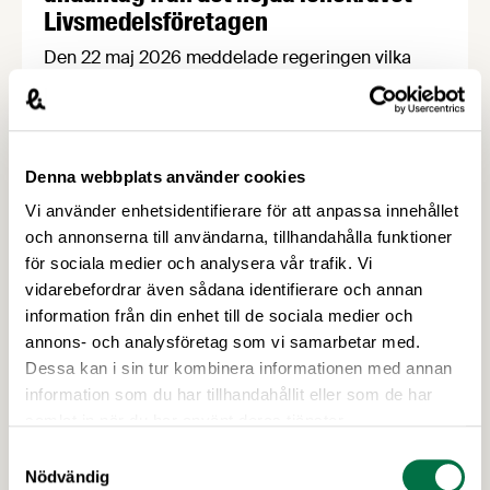
Livsmedelsföretagen
Den 22 maj 2026 meddelade regeringen vilka
yrkesgrupper som undantas från det nya
lönegolvet vid arbetskraftsinvandring.
Livsmedelsföretagen välkomnar beslutet, vilket
innebär att flera av livsmedelsindustrins bristyrken
Denna webbplats använder cookies
omfattas av ett lägre lönekrav. Samtidigt fastställs
Vi använder enhetsidentifierare för att anpassa innehållet
att bärplockare av vilda bär framöver hanteras
och annonserna till användarna, tillhandahålla funktioner
inom ramarna för direktivet för
för sociala medier och analysera vår trafik. Vi
säsongsanställning.
vidarebefordrar även sådana identifierare och annan
information från din enhet till de sociala medier och
annons- och analysföretag som vi samarbetar med.
Dessa kan i sin tur kombinera informationen med annan
information som du har tillhandahållit eller som de har
samlat in när du har använt deras tjänster.
Samtyckesval
Nödvändig
30 JUNI 2026