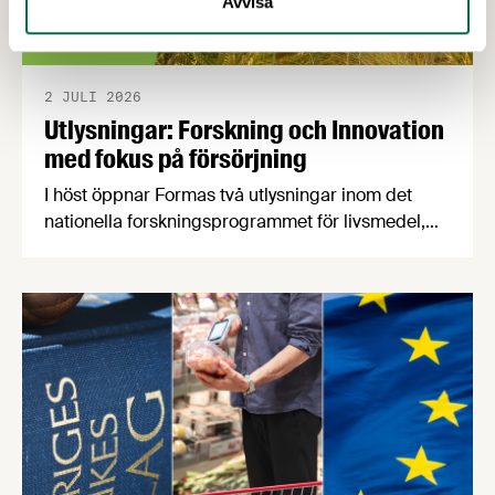
Avvisa
2 JULI 2026
Utlysningar: Forskning och Innovation
med fokus på försörjning
I höst öppnar Formas två utlysningar inom det
nationella forskningsprogrammet för livsmedel,
NFP Livs. Inriktningarna är "hållbara och robusta
försörjningsvägar" samt "hållbara insatsvaror för
en motståndskraftig livsmedelsförsörjning", och
båda syftar till att bana väg för innovationer som
stärker Sveriges livsmedelsförsörjning.