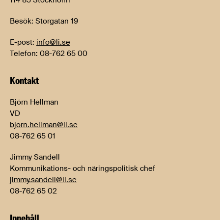
114 85 Stockholm
Besök: Storgatan 19
E-post:
info@li.se
Telefon: 08-762 65 00
Kontakt
Björn Hellman
VD
bjorn.hellman@li.se
08-762 65 01
Jimmy Sandell
Kommunikations- och näringspolitisk chef
jimmy.sandell@li.se
08-762 65 02
Innehåll