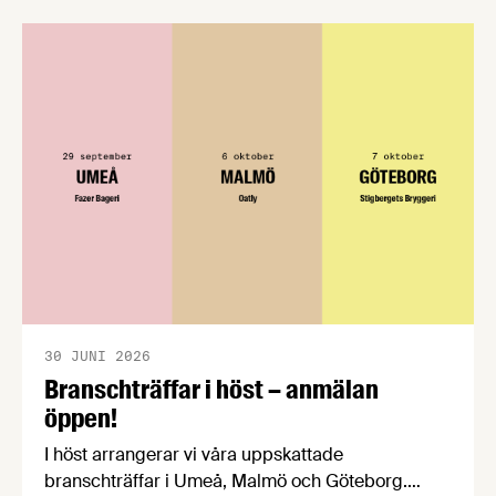
förståelse om införandet av det nya
konsumentmaktsdirektivet. Livsmedelsföretagen
välkomnar att det på EU-nivå nu formellt erkänns
att införandet av direktivet skapar betydande
praktiska problem för företag.
30 JUNI 2026
Branschträffar i höst – anmälan
öppen!
I höst arrangerar vi våra uppskattade
branschträffar i Umeå, Malmö och Göteborg.