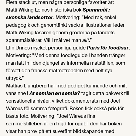
Flera stack ut, men några personliga favoriter är:
Matti Wiking Leinos historiska bok
Spannmål :
svenska landsorter
. Motivering: ”Med rak, enkel
pedagogik och genomtänkt vackra illustrationer leder
Matti Wiking läsaren genom grödorna på landets
spannmålsåkrar. Väl i mål vet man
allt
.”
Elin Unnes mycket personliga guide
Paris för foodisar
.
Motivering: ”Med denna foodieguide i handen tränger
man lätt in i den djungel av informella matställen, som
försett den franska matmetropolen med helt nya
uttryck.”
Mattias Ljungberg har med gediget kunnande och milt
vansinne i
Är semlan en semla?
tagit detta bakverk till
sensationella nivåer, vilket dokumenterats med Joel
Wåreus följsamma fotografi. Boken fick också pris för
bästa foto. Motivering: ”Joel Wåreus fina
semmelstilleben är en fröjd för ögat. I den här boken
visar han prov på ett suveränt bildskapande med