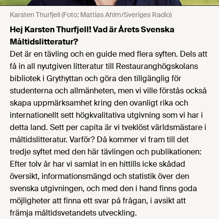
Karsten Thurfjell (Foto: Mattias Ahlm/Sveriges Radio)
Hej Karsten Thurfjell! Vad är Årets Svenska
Måltidslitteratur?
Det är en tävling och en guide med flera syften. Dels att
få in all nyutgiven litteratur till Restauranghögskolans
bibliotek i Grythyttan och göra den tillgänglig för
studenterna och allmänheten, men vi ville förstås också
skapa uppmärksamhet kring den ovanligt rika och
internationellt sett högkvalitativa utgivning som vi har i
detta land. Sett per capita är vi tveklöst världsmästare i
måltidslitteratur. Varför? Då kommer vi fram till det
tredje syftet med den här tävlingen och publikationen:
Efter tolv år har vi samlat in en hittills icke skådad
översikt, informationsmängd och statistik över den
svenska utgivningen, och med den i hand finns goda
möjligheter att finna ett svar på frågan, i avsikt att
främja måltidsvetandets utveckling.