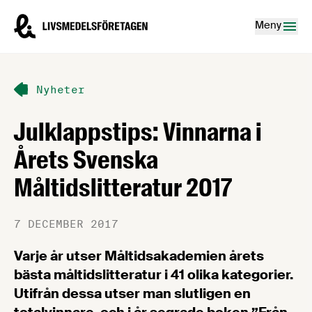
Hoppa till innehåll
Livsmedelsföretagen – till startsidan
Meny
Nyheter
Julklappstips: Vinnarna i
Årets Svenska
Måltidslitteratur 2017
7 DECEMBER 2017
Varje år utser Måltidsakademien årets
bästa måltidslitteratur i 41 olika kategorier.
Utifrån dessa utser man slutligen en