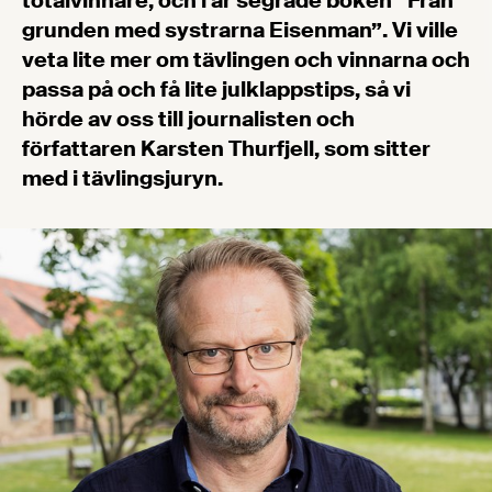
totalvinnare, och i år segrade boken ”Från
grunden med systrarna Eisenman”. Vi ville
veta lite mer om tävlingen och vinnarna och
passa på och få lite julklappstips, så vi
hörde av oss till journalisten och
författaren Karsten Thurfjell, som sitter
med i tävlingsjuryn.