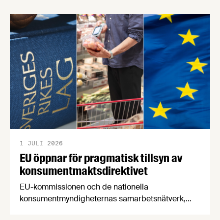
försörjningsvägar" samt "hållbara insatsvaror för
en motståndskraftig livsmedelsförsörjning", och
båda syftar till att bana väg för innovationer som
stärker Sveriges livsmedelsförsörjning.
1 JULI 2026
EU öppnar för pragmatisk tillsyn av
konsumentmaktsdirektivet
EU-kommissionen och de nationella
konsumentmyndigheternas samarbetsnätverk,
CPC-nätverket, har kommit med en gemensam