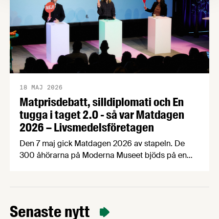
18 MAJ 2026
Matprisdebatt, silldiplomati och En
tugga i taget 2.0 - så var Matdagen
2026 – Livsmedelsföretagen
Den 7 maj gick Matdagen 2026 av stapeln. De
300 åhörarna på Moderna Museet bjöds på en
dag fylld med spänstig matprisdebatt,
exportinspiration med Håkan Juholt, mathistoria
med Edward Blom, panelsamtal om
Matpriskommissionen, Årets Livsmedelsexportör,
Senaste nytt
världens bästa fika och mycket, mycket mer. Här