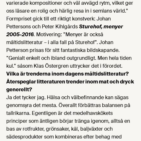
varierade kompositioner och väl avvägd rytm, vilket ger
oss läsare en rolig och härlig resa in i semlans värld.”
Formpriset gick till ett riktigt konstverk: Johan
Pettersons och Peter Kihlgårds
Sturehof, menyer
2005-2016
.
Motivering: ”Menyer är också
måltidslitteratur – i alla fall på Sturehof”. Johan
Petterson prisas för sitt fantastiska bildskapande.
”Genialt enkelt och ibland outgrundligt. Men hela tiden
kul.” såsom Klas Östergren uttrycker det i förordet.
Vilka är trenderna inom dagens måltidslitteratur?
Återspeglar litteraturen trender inom mat och dryck
generellt?
Ja det tycker jag. Hälsa och välbefinnande kan sägas
genomsyra det mesta. Överallt förbättras balansen på
tallrikarna. Egentligen är det medelhavskökets
principer som äntligen börjar tränga igenom, alltså en
bas av rotfrukter, grönsaker, kål, baljväxter och
sädesprodukter som kombineras efter behag med