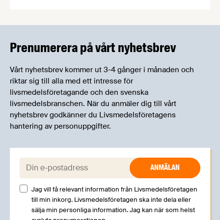
Livsmedelsföretagens experter kommer att
informera om aktuella frågor samtidigt som du
kan träffa branschkollegor och utbyta
erfarenheter.
Prenumerera på vårt nyhetsbrev
Vårt nyhetsbrev kommer ut 3-4 gånger i månaden och
riktar sig till alla med ett intresse för
livsmedelsföretagande och den svenska
livsmedelsbranschen. När du anmäler dig till vårt
nyhetsbrev godkänner du Livsmedelsföretagens
hantering av personuppgifter.
E-post:
Jag vill få relevant information från Livsmedelsföretagen
till min inkorg. Livsmedelsföretagen ska inte dela eller
sälja min personliga information. Jag kan när som helst