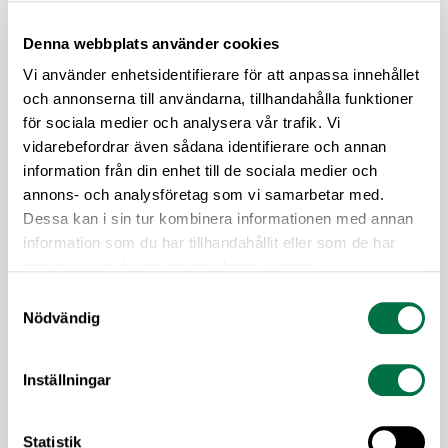
Denna webbplats använder cookies
Vi använder enhetsidentifierare för att anpassa innehållet
och annonserna till användarna, tillhandahålla funktioner
15 JUNI 2026
för sociala medier och analysera vår trafik. Vi
Cajsa Wargs finaljury för 2026 klar -
vidarebefordrar även sådana identifierare och annan
det enda som saknas är Folkets röst –
information från din enhet till de sociala medier och
Livsmedelsföretagen
annons- och analysföretag som vi samarbetar med.
Dessa kan i sin tur kombinera informationen med annan
100 000 kr och utmärkelsen Årets kokbok – Cajsa
information som du har tillhandahållit eller som de har
Warg-priset är priset alla kokboksförfattare vill
samlat in när du har använt deras tjänster.
vinna. Årets finaljury består bland annat av en
passionerad fiskälskare, en hängiven
Samtyckesval
kokbokssamlare och en legendarisk matfotograf.
Nödvändig
Dessutom har alla kokboksälskare möjlighet att
söka till att bli en del av finaljuryn som Folkets röst.
Inställningar
Frida Ronge, David Sundin, Karolina Sparring, …
Statistik