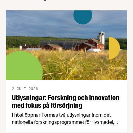
sammanfattar vi dagen med bilder och en kort
video. Det övergripande temat …
2 JULI 2026
Utlysningar: Forskning och Innovation
med fokus på försörjning
I höst öppnar Formas två utlysningar inom det
nationella forskningsprogrammet för livsmedel,
NFP Livs. Inriktningarna är "hållbara och robusta