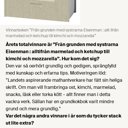
Vinnarboken ”Från grunden med systrarna Eisenman : allt ifrån
marmelad och ketchup till kimchi och mozzarella”
Årets totalvinnare är ”Från grunden med systrarna
Eisenman : alltifrån marmelad och ketchup till
kimchi och mozzarella”. Hur kom det sig?
Den var så oerhört grundlig och gedigen, sprängfylld
med kunskap och erfarna tips. Motiveringen löd:
”Landets aspirerande mathantverkare har fått sin heliga
skrift. Om man vill frambringa ost, kimchi, marmelad,
snacks, läsk eller torka kött – allt finner man i detta
vackra verk. Sällan har en grundkokbok varit mindre
grund och mera grundlig.”
Var det några andra vinnare i år som du tycker stack
ut lite extra?