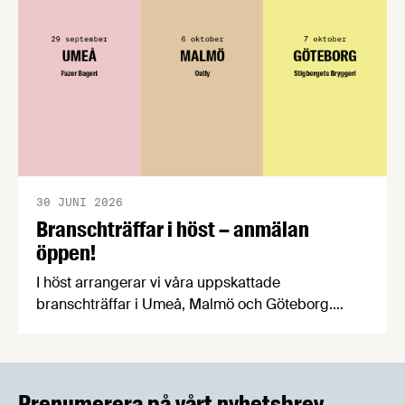
praktiska problem för företag.
30 JUNI 2026
Branschträffar i höst – anmälan
öppen!
I höst arrangerar vi våra uppskattade
branschträffar i Umeå, Malmö och Göteborg.
Livsmedelsföretagens experter kommer att
informera om aktuella frågor samtidigt som du
kan träffa branschkollegor och utbyta
erfarenheter.
Prenumerera på vårt nyhetsbrev