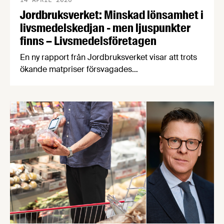
Jordbruksverket: Minskad lönsamhet i
livsmedelskedjan - men ljuspunkter
finns – Livsmedelsföretagen
En ny rapport från Jordbruksverket visar att trots
ökande matpriser försvagades
livsmedelsindustrins lönsamhet 2016-2024, något
som hämmar viktiga investeringar i produktivitet,
klimatomställning och konkurrenskraft. Vår
chefekonom Carl Eckerdal tycker att rapporten
borde läsas av de politiker som fortsätter prata
om ”övervinster” i livsmedelsbranschen.