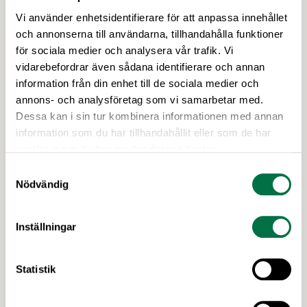
Vi använder enhetsidentifierare för att anpassa innehållet
och annonserna till användarna, tillhandahålla funktioner
för sociala medier och analysera vår trafik. Vi
25 FEBRUARI 2026
vidarebefordrar även sådana identifierare och annan
Konjunkturinstitutet: Inga
information från din enhet till de sociala medier och
”prispåslag” bakom ökade matpriser
annons- och analysföretag som vi samarbetar med.
– Livsmedelsföretagen
Dessa kan i sin tur kombinera informationen med annan
information som du har tillhandahållit eller som de har
I en ny rapport konstaterar Konjunkturinstitutet att
samlat in när du har använt deras tjänster.
de stora prisökningarna på livsmedel 2022–2023
berodde på ökade kostnader för insatsvaror och
Samtyckesval
löner. Konjunkturinstitutet har även meddelat att
Nödvändig
Matpriskommissionen kommer ta hänsyn till ökade
produktionskostnader, något som välkomnas av
Senaste nytt
Inställningar
Livsmedelsföretagens chefekonom Carl Eckerdal.
Statistik