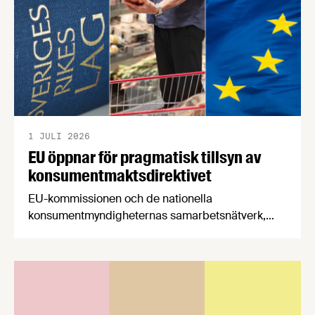
1 JULI 2026
EU öppnar för pragmatisk tillsyn av
konsumentmaktsdirektivet
EU-kommissionen och de nationella
konsumentmyndigheternas samarbetsnätverk,
CPC-nätverket, har kommit med en gemensam
förståelse om införandet av det nya
konsumentmaktsdirektivet. Livsmedelsföretagen
välkomnar att det på EU-nivå nu formellt erkänns
att införandet av direktivet skapar betydande