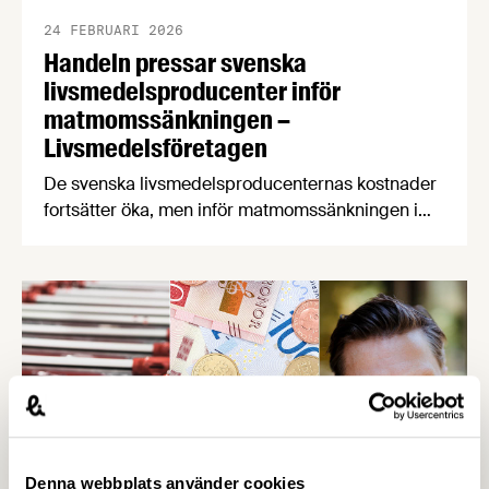
24 FEBRUARI 2026
Handeln pressar svenska
livsmedelsproducenter inför
matmomssänkningen –
Livsmedelsföretagen
De svenska livsmedelsproducenternas kostnader
fortsätter öka, men inför matmomssänkningen i
april har två av tre producenter fått påbud från
dagligvaruhandeln om prisstopp. När
producenterna listar de viktigaste
konsumenttrenderna knuffar svenskproducerat
ner EMV från förstaplatsen och lågprisfaktorn
minskar rejält. Det är några av nyheterna i
Livsmedelsföretagens konjunkturbrev för Q4
2025.
Denna webbplats använder cookies