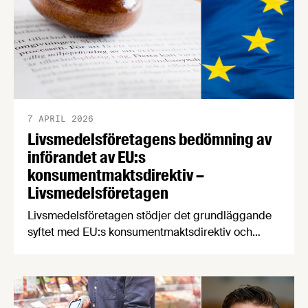
7 APRIL 2026
Livsmedelsföretagens bedömning av
införandet av EU:s
konsumentmaktsdirektiv –
Livsmedelsföretagen
Livsmedelsföretagen stödjer det grundläggande
syftet med EU:s konsumentmaktsdirektiv och
delar ambitionen om ökad transparens och
tydligare hållbarhetskommunikation. Men trots
upprepade möten vägrar Regeringskansliet och
Konsumentverket att klargöra vad som gäller