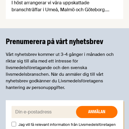
I höst arrangerar vi våra uppskattade
branschträffar i Umeå, Malmö och Göteborg.
Livsmedelsföretagens experter kommer att
informera om aktuella frågor samtidigt som du
kan träffa branschkollegor och utbyta
erfarenheter.
Prenumerera på vårt nyhetsbrev
Vårt nyhetsbrev kommer ut 3-4 gånger i månaden och
riktar sig till alla med ett intresse för
livsmedelsföretagande och den svenska
livsmedelsbranschen. När du anmäler dig till vårt
nyhetsbrev godkänner du Livsmedelsföretagens
hantering av personuppgifter.
E-post:
Jag vill få relevant information från Livsmedelsföretagen