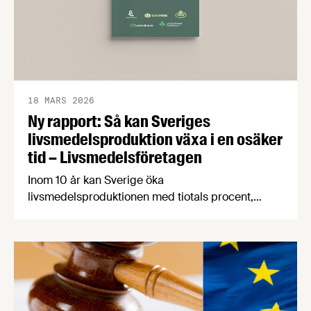
18 MARS 2026
Ny rapport: Så kan Sveriges
livsmedelsproduktion växa i en osäker
tid – Livsmedelsföretagen
Inom 10 år kan Sverige öka
livsmedelsproduktionen med tiotals procent,
skapa 19 000 nya jobb i hela landet och samtidigt
stärka livsmedelsberedskap, klimatarbete och
biologisk mångfald. Det visar rapporten Grön
uppväxling som i dag överlämnas till regeringen
av Livsmedelsföretagen, Arla, Lantmännen, Scan
Sverige och LRF.