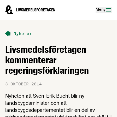
Hoppa till innehåll
Livsmedelsföretagen – till startsidan
Meny
Nyheter
Livsmedelsföretagen
kommenterar
regeringsförklaringen
3 OKTOBER 2014
Nyheten att Sven-Erik Bucht blir ny
landsbygdsminister och att
landsbygdsdepartementet blir en del av