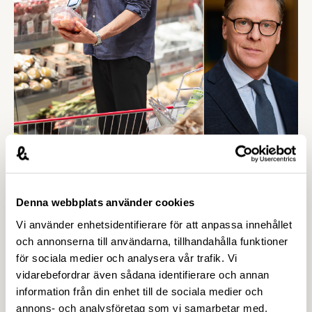
kring övergångsregler. Därför ger
Livsmedelsföretagen nu sin samlade bedömning
till medlemsföretagen.
14 APRIL 2026
Jordbruksverket: Minskad lönsamhet i
livsmedelskedjan - men ljuspunkter
Denna webbplats använder cookies
finns – Livsmedelsföretagen
Vi använder enhetsidentifierare för att anpassa innehållet
En ny rapport från Jordbruksverket visar att trots
och annonserna till användarna, tillhandahålla funktioner
ökande matpriser försvagades
för sociala medier och analysera vår trafik. Vi
livsmedelsindustrins lönsamhet 2016-2024, något
vidarebefordrar även sådana identifierare och annan
som hämmar viktiga investeringar i produktivitet,
information från din enhet till de sociala medier och
klimatomställning och konkurrenskraft. Vår
annons- och analysföretag som vi samarbetar med.