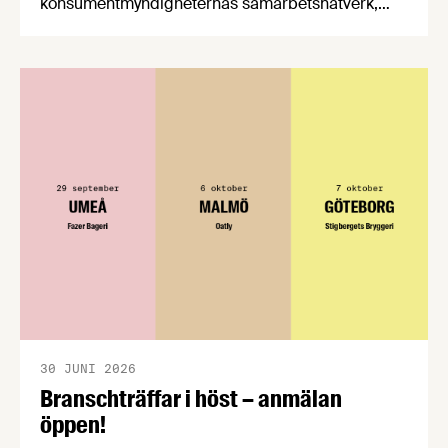
konsumentmyndigheternas samarbetsnätverk,
CPC-nätverket, har kommit med en gemensam
förståelse om införandet av det nya
konsumentmaktsdirektivet. Livsmedelsföretagen
välkomnar att det på EU-nivå nu formellt erkänns
att införandet av direktivet skapar betydande
praktiska problem för företag.
30 JUNI 2026
Branschträffar i höst – anmälan
öppen!