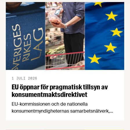
en motståndskraftig livsmedelsförsörjning", och
båda syftar till att bana väg för innovationer som
stärker Sveriges livsmedelsförsörjning.
1 JULI 2026
EU öppnar för pragmatisk tillsyn av
konsumentmaktsdirektivet
EU-kommissionen och de nationella
konsumentmyndigheternas samarbetsnätverk,
CPC-nätverket, har kommit med en gemensam
förståelse om införandet av det nya