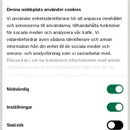
Denna webbplats använder cookies
Vi använder enhetsidentifierare för att anpassa innehållet
och annonserna till användarna, tillhandahålla funktioner
7 APRIL 2026
för sociala medier och analysera vår trafik. Vi
Livsmedelsföretagen tvingas gå ut
vidarebefordrar även sådana identifierare och annan
med egen tolkning av EU:s
information från din enhet till de sociala medier och
konsumentmaktsdirektiv:
annons- och analysföretag som vi samarbetar med.
"Myndighetshaveri" –
Dessa kan i sin tur kombinera informationen med annan
information som du har tillhandahållit eller som de har
Livsmedelsföretagen
samlat in när du har använt deras tjänster.
Trots upprepade vädjanden från Sveriges
Samtyckesval
näringsliv vägrar regeringen och
Nödvändig
Konsumentverket att ta ansvar för genomförandet
av EU:s konsumentmaktsdirektiv. Konsekvensen
kan bli att fullt fungerande varor för hundratals
Inställningar
miljoner kronor måste kasseras. Nu går
Senaste nytt
Livsmedelsföretagen ut med en egen bedömning
Statistik
av rättsläget till sina 750 medlemsföretag. EU:s