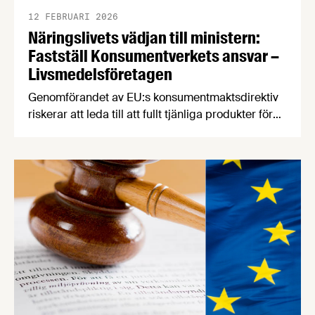
12 FEBRUARI 2026
Näringslivets vädjan till ministern:
Fastställ Konsumentverkets ansvar –
Livsmedelsföretagen
Genomförandet av EU:s konsumentmaktsdirektiv
riskerar att leda till att fullt tjänliga produkter för
hundratals miljoner kronor måste kasseras. En
bred sammanslutning av svenska
näringslivsorganisationer begär nu att
civilminister Erik Slottner ingriper.