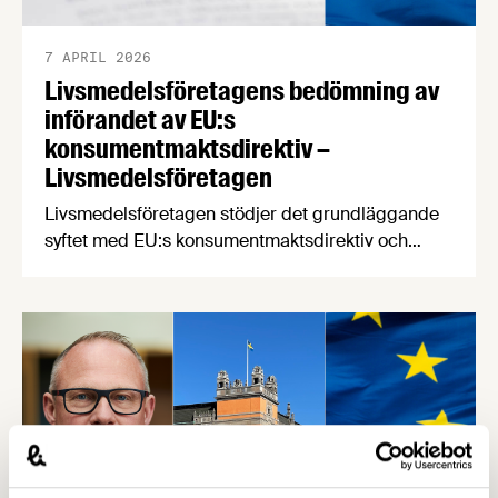
7 APRIL 2026
Livsmedelsföretagens bedömning av
införandet av EU:s
konsumentmaktsdirektiv –
Livsmedelsföretagen
Livsmedelsföretagen stödjer det grundläggande
syftet med EU:s konsumentmaktsdirektiv och
delar ambitionen om ökad transparens och
tydligare hållbarhetskommunikation. Men trots
upprepade möten vägrar Regeringskansliet och
Konsumentverket att klargöra vad som gäller
kring övergångsregler. Därför ger
Livsmedelsföretagen nu sin samlade bedömning
till medlemsföretagen.