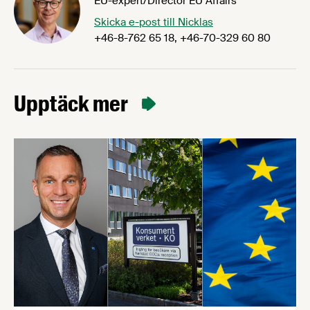
EU-expert/Director EU Affairs
Skicka e-post till Nicklas
+46-8-762 65 18, +46-70-329 60 80
Upptäck mer