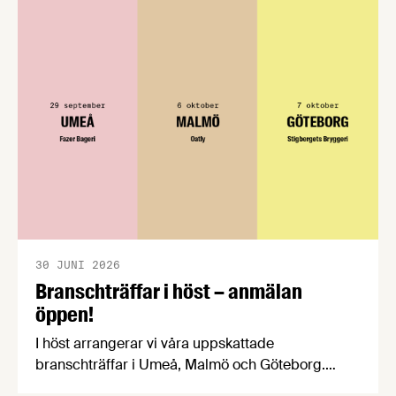
konsumentmaktsdirektivet. Livsmedelsföretagen
välkomnar att det på EU-nivå nu formellt erkänns
att införandet av direktivet skapar betydande
praktiska problem för företag.
30 JUNI 2026
Branschträffar i höst – anmälan
öppen!
I höst arrangerar vi våra uppskattade
branschträffar i Umeå, Malmö och Göteborg.
Livsmedelsföretagens experter kommer att