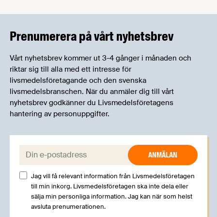
informera om aktuella frågor samtidigt som du
kan träffa branschkollegor och utbyta
erfarenheter.
Prenumerera på vårt nyhetsbrev
Vårt nyhetsbrev kommer ut 3-4 gånger i månaden och
riktar sig till alla med ett intresse för
livsmedelsföretagande och den svenska
livsmedelsbranschen. När du anmäler dig till vårt
nyhetsbrev godkänner du Livsmedelsföretagens
hantering av personuppgifter.
E-post:
Jag vill få relevant information från Livsmedelsföretagen
till min inkorg. Livsmedelsföretagen ska inte dela eller
sälja min personliga information. Jag kan när som helst
avsluta prenumerationen.