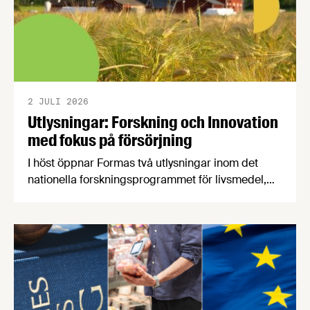
2 JULI 2026
Utlysningar: Forskning och Innovation
med fokus på försörjning
I höst öppnar Formas två utlysningar inom det
nationella forskningsprogrammet för livsmedel,
NFP Livs. Inriktningarna är "hållbara och robusta
försörjningsvägar" samt "hållbara insatsvaror för
en motståndskraftig livsmedelsförsörjning", och
båda syftar till att bana väg för innovationer som
stärker Sveriges livsmedelsförsörjning.