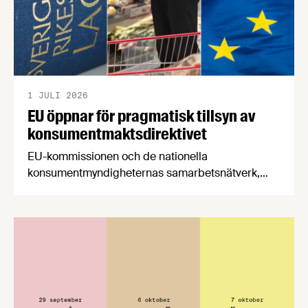
1 JULI 2026
EU öppnar för pragmatisk tillsyn av
konsumentmaktsdirektivet
EU-kommissionen och de nationella
konsumentmyndigheternas samarbetsnätverk,
CPC-nätverket, har kommit med en gemensam
förståelse om införandet av det nya
konsumentmaktsdirektivet. Livsmedelsföretagen
välkomnar att det på EU-nivå nu formellt erkänns
att införandet av direktivet skapar betydande
praktiska problem för företag.