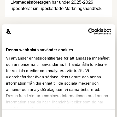
Livsmedelsföretagen har under 2025-2026
uppdaterat sin uppskattade Märkningshandbok.
Syftet med handboken är att underlätta för våra
medlemsföretag att tillämpa de märkningsregler
som EU beslutar om. Efter att ha varit reserverad
för våra medlemmar en tid finns den nu tillgänglig
på vår hemsida för alla intresserade.
Denna webbplats använder cookies
Vi använder enhetsidentifierare för att anpassa innehållet
och annonserna till användarna, tillhandahålla funktioner
för sociala medier och analysera vår trafik. Vi
vidarebefordrar även sådana identifierare och annan
information från din enhet till de sociala medier och
annons- och analysföretag som vi samarbetar med.
Dessa kan i sin tur kombinera informationen med annan
7 APRIL 2026
information som du har tillhandahållit eller som de har
Livsmedelsföretagens bedömning av
samlat in när du har använt deras tjänster.
införandet av EU:s
Samtyckesval