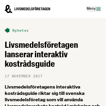
Hoppa till innehåll
Livsmedelsföretagen – till startsidan
Meny
Nyheter
Livsmedelsföretagen
lanserar interaktiv
kostrådsguide
17 NOVEMBER 2017
Livsmedelsföretagens interaktiva
kostrådsguide riktar sig till svenska
livsmedelsföretag som vill använda