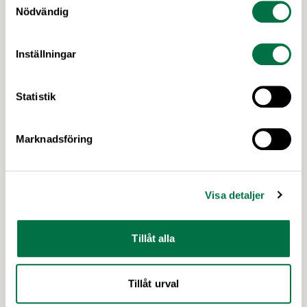
konsumentmaktsdirektiv –
Nödvändig
Livsmedelsföretagen
Livsmedelsföretagen stödjer det grundläggande
Inställningar
syftet med EU:s konsumentmaktsdirektiv och
delar ambitionen om ökad transparens och
tydligare hållbarhetskommunikation. Men trots
Statistik
upprepade möten vägrar Regeringskansliet och
Konsumentverket att klargöra vad som gäller
Marknadsföring
kring övergångsregler. Därför ger
Livsmedelsföretagen nu sin samlade bedömning
till medlemsföretagen.
Visa detaljer
Tillåt alla
Tillåt urval
7 APRIL 2026