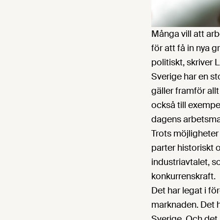
Många vill att ar
för att få in nya
politiskt, skrive
Sverige har en st
gäller framför all
också till exemp
dagens arbetsma
Trots möjligheter
parter historiskt 
industriavtalet, 
konkurrenskraft.
Det har legat i f
marknaden. Det ha
Sverige. Och det h