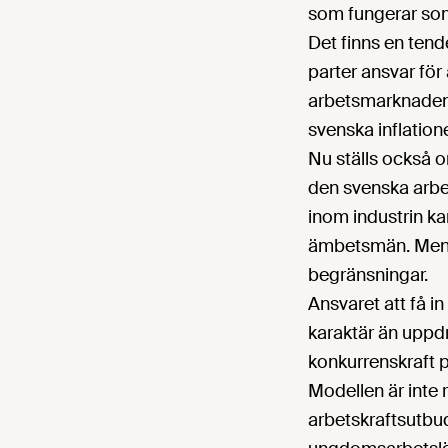
som fungerar som 
Det finns en ten
parter ansvar för 
arbetsmarknadens 
svenska inflation
Nu ställs också o
den svenska arbe
inom industrin kan
ämbetsmän. Men ja
begränsningar.
Ansvaret att få 
karaktär än uppd
konkurrenskraft p
Modellen är inte 
arbetskraftsutbu