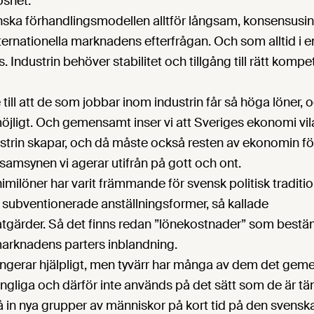
shet.
enska förhandlingsmodellen alltför långsam, konsensusin
nternationella marknadens efterfrågan. Och som alltid i e
 Industrin behöver stabilitet och tillgång till rätt kompet
 till att de som jobbar inom industrin får så höga löner, o
öjligt. Och gemensamt inser vi att Sveriges ekonomi vil
trin skapar, och då måste också resten av ekonomin förhå
 samsynen vi agerar utifrån på gott och ont.
ilöner har varit främmande för svensk politisk traditio
 subventionerade anställningsformer, så kallade
gärder. Så det finns redan ”lönekostnader” som bestämt
arknadens parters inblandning.
ungerar hjälpligt, men tyvärr har många av dem det geme
ångliga och därför inte används på det sätt som de är tä
få in nya grupper av människor på kort tid på den svensk