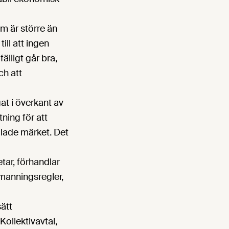
om är större än
ll att ingen
älligt går bra,
ch att
at i överkant av
tning för att
allade märket. Det
tar, förhandlar
manningsregler,
sätt
Kollektivavtal,