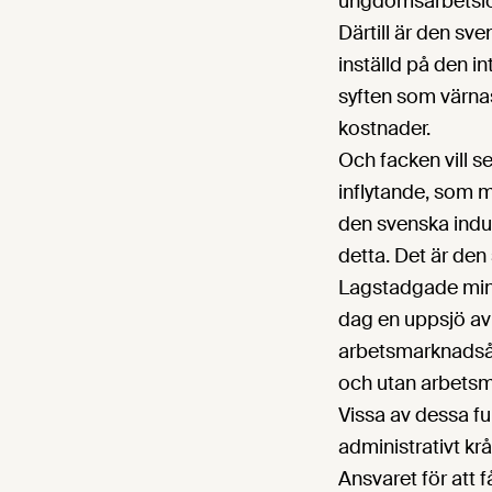
ungdomsarbetslö
Därtill är den sv
inställd på den i
syften som värnas.
kostnader.
Och facken vill se
inflytande, som m
den svenska indus
detta. Det är den
Lagstadgade minim
dag en uppsjö av
arbetsmarknadsåt
och utan arbetsm
Vissa av dessa f
administrativt kr
Ansvaret för att 