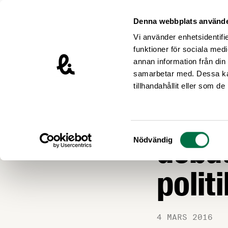
Hoppa till innehåll
Livsmedelsföretagen – till startsidan
Denna webbplats använde
Vi använder enhetsidentifie
funktioner för sociala medi
annan information från din
samarbetar med. Dessa kan
Nyheter
tillhandahållit eller som d
Livsm
Samtyckesval
debat
Nödvändig
polit
4 MARS 2016