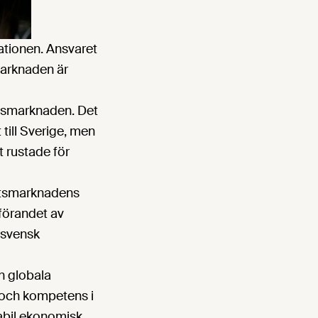
rationen. Ansvaret
marknaden är
betsmarknaden. Det
 till Sverige, men
 rustade för
rbetsmarknadens
nförandet av
r svensk
en globala
b och kompetens i
stabil ekonomisk