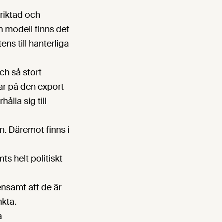
riktad och
n modell finns det
ens till hanterliga
ch så stort
ar på den export
lla sig till
n. Däremot finns i
s helt politiskt
nsamt att de är
nkta.
a