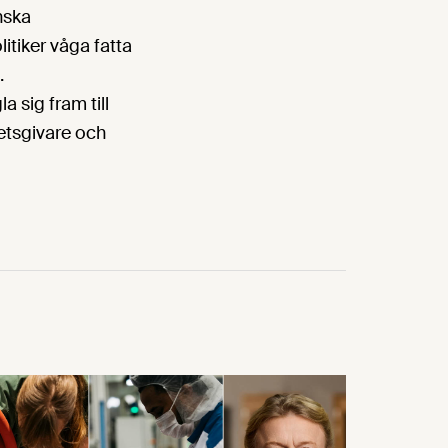
nska
litiker våga fatta
.
a sig fram till
etsgivare och