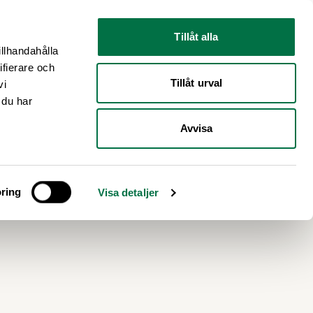
Nyhetsrum
Om oss
Tillåt alla
illhandahålla
ifierare och
Tillåt urval
vi
 du har
Avvisa
å Di
ring
Visa detaljer