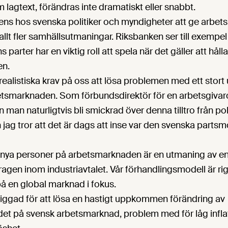
lagtext, förändras inte dramatiskt eller snabbt.
dens hos svenska politiker och myndigheter att ge arbe
allt fler samhällsutmaningar. Riksbanken ser till exempel
parter har en viktig roll att spela när det gäller att hål
en.
realistiska krav på oss att lösa problemen med ett stort
tsmarknaden. Som förbundsdirektör för en arbetsgivar
 man naturligtvis bli smickrad över denna tilltro från pol
g tror att det är dags att inse var den svenska partsm
in nya personer på arbetsmarknaden är en utmaning av en
ragen inom industriavtalet. Vår förhandlingsmodell är 
å en global marknad i fokus.
riggad för att lösa en hastigt uppkommen förändring av
det på svensk arbetsmarknad, problem med för låg inflat