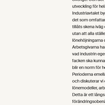
utveckling för he
Industriavtalet b
det som omfattar 
tillåts skena iväg
utan att alla stäl
lönehöjningarna d
Arbetsgivarna har
vad industrin egen
facken ska kunna 
blir en norm för
Perioderna emell
och diskuterar v
lönemodeller, ar
Detta är ett lång
förändringsobenäge