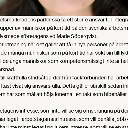
betsmarknadens parter ska ta ett större ansvar för integ
 grupper av människor på kort tid på den svenska arbets
r Livsmedelsföretagens vd Marie Söderqvist.
or utmaning när det gäller att få in nya personer på ar
t de många människor som på kort tid har sökt sin tillflykt
el de unga människor som kompetensmässigt inte är helt
rknad.
 till kraftfulla stridsåtgärder från fackförbunden har a
oftast visat sig ansvarsfulla. Detta gäller särskilt sedan i
som har som mål att höja lönerna i en takt som bibehålle
öretagens intresse, som inte vill se sig omsprungna på d
r legat i arbetstagarnas intresse, som vill behålla job
ar inte minst legat i politikers intresse, som vill se en 