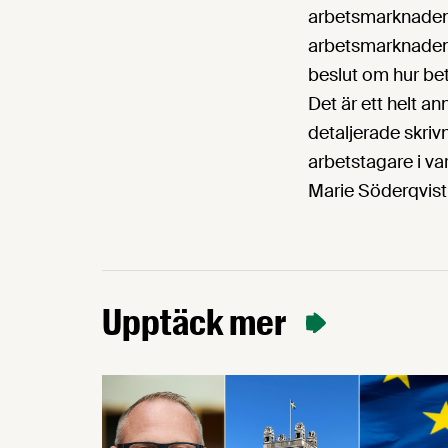
arbetsmarknaden ä
arbetsmarknaden, v
beslut om hur bet
Det är ett helt an
detaljerade skri
arbetstagare i var
Marie Söderqvist
Upptäck mer