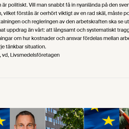
r politiskt. Vill man snabbt få in nyanlända på den sve
ilket förstås är oerhört viktigt av en rad skäl, måste po
alningen och regleringen av den arbetskraften ska se ut
nat uppdrag än vårt: att långsamt och systematiskt traggl
vningar om hur kostnader och ansvar fördelas mellan arb
je tänkbar situation.
, vd, Livsmedelsföretagen