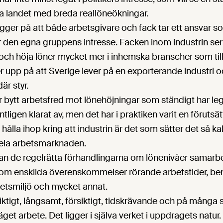
la landet med breda reallöneökningar.
ygger på att både arbetsgivare och fack tar ett ansvar s
den egna gruppens intresse. Facken inom industrin ser ti
 och höja löner mycket mer i inhemska branscher som tillf
ler upp på att Sverige lever på en exporterande industri o
är styr.
 bytt arbetsfred mot lönehöjningar som ständigt har leg
tligen klarat av, men det har i praktiken varit en förutsät
hålla ihop kring att industrin är det som sätter det så k
 hela arbetsmarknaden.
an de regelrätta förhandlingarna om lönenivåer samarbe
i om enskilda överenskommelser rörande arbetstider, be
betsmiljö och mycket annat.
siktigt, långsamt, försiktigt, tidskrävande och på många 
t arbete. Det ligger i själva verket i uppdragets natur. 