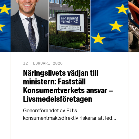
12 FEBRUARI 2026
Näringslivets vädjan till
ministern: Fastställ
Konsumentverkets ansvar –
Livsmedelsföretagen
Genomförandet av EU:s
konsumentmaktsdirektiv riskerar att leda
till att fullt tjänliga produkter för
hundratals miljoner kronor måste