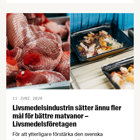
hundratals miljoner kronor måste kasseras. En
bred sammanslutning av svenska
näringslivsorganisationer begär nu att
civilminister Erik Slottner ingriper.
11 JUNI 2026
Livsmedelsindustrin sätter ännu fler
mål för bättre matvanor –
Livsmedelsföretagen
För att ytterligare förstärka den svenska