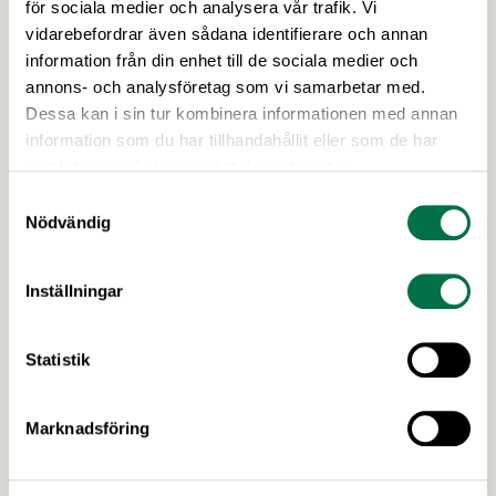
"Myndighetshaveri" –
för sociala medier och analysera vår trafik. Vi
Livsmedelsföretagen
vidarebefordrar även sådana identifierare och annan
information från din enhet till de sociala medier och
Trots upprepade vädjanden från Sveriges
annons- och analysföretag som vi samarbetar med.
näringsliv vägrar regeringen och
Dessa kan i sin tur kombinera informationen med annan
Konsumentverket att ta ansvar för genomförandet
information som du har tillhandahållit eller som de har
av EU:s konsumentmaktsdirektiv. Konsekvensen
samlat in när du har använt deras tjänster.
kan bli att fullt fungerande varor för hundratals
miljoner kronor måste kasseras. Nu går
Samtyckesval
Senaste nytt
Nödvändig
Livsmedelsföretagen ut med en egen bedömning
av rättsläget till sina 750 medlemsföretag. EU:s
konsumentmaktsdirektiv har ett gott syfte.
Inställningar
Statistik
Marknadsföring