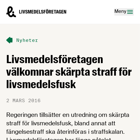
Hoppa till innehåll
Livsmedelsföretagen – till startsidan
Meny
Nyheter
Livsmedelsföretagen
välkomnar skärpta straff för
livsmedelsfusk
2 MARS 2016
Regeringen tillsätter en utredning om skärpta
straff för livsmedelsfusk, bland annat att
fängelsestraff ska återinföras i straffskalan.