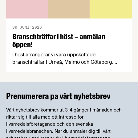
30 JUNI 2026
Branschträffar i höst – anmälan
öppen!
I höst arrangerar vi våra uppskattade
branschträffar i Umeå, Malmö och Göteborg.
Livsmedelsföretagens experter kommer att
informera om aktuella frågor samtidigt som du
kan träffa branschkollegor och utbyta
erfarenheter.
Prenumerera på vårt nyhetsbrev
Vårt nyhetsbrev kommer ut 3-4 gånger i månaden och
riktar sig till alla med ett intresse för
livsmedelsföretagande och den svenska
livsmedelsbranschen. När du anmäler dig till vårt