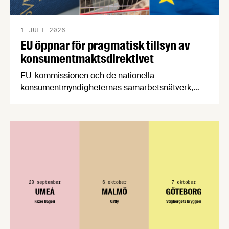
1 JULI 2026
EU öppnar för pragmatisk tillsyn av
konsumentmaktsdirektivet
EU-kommissionen och de nationella
konsumentmyndigheternas samarbetsnätverk,
CPC-nätverket, har kommit med en gemensam
förståelse om införandet av det nya
konsumentmaktsdirektivet. Livsmedelsföretagen
välkomnar att det på EU-nivå nu formellt erkänns
att införandet av direktivet skapar betydande
praktiska problem för företag.