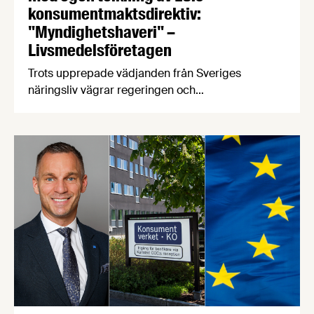
konsumentmaktsdirektiv:
"Myndighetshaveri" –
Livsmedelsföretagen
Trots upprepade vädjanden från Sveriges
näringsliv vägrar regeringen och
Konsumentverket att ta ansvar för genomförandet
av EU:s konsumentmaktsdirektiv. Konsekvensen
kan bli att fullt fungerande varor för hundratals
miljoner kronor måste kasseras. Nu går
Livsmedelsföretagen ut med en egen bedömning
av rättsläget till sina 750 medlemsföretag. EU:s
konsumentmaktsdirektiv har ett gott syfte.