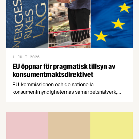
1 JULI 2026
EU öppnar för pragmatisk tillsyn av
konsumentmaktsdirektivet
EU-kommissionen och de nationella
konsumentmyndigheternas samarbetsnätverk,
CPC-nätverket, har kommit med en gemensam
förståelse om införandet av det nya
konsumentmaktsdirektivet. Livsmedelsföretagen
välkomnar att det på EU-nivå nu formellt erkänns
att införandet av direktivet skapar betydande
praktiska problem för företag.