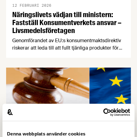
12 FEBRUARI 2026
Näringslivets vädjan till ministern:
Fastställ Konsumentverkets ansvar –
Livsmedelsföretagen
Genomförandet av EU:s konsumentmaktsdirektiv
riskerar att leda till att fullt tjänliga produkter för
hundratals miljoner kronor måste kasseras. En
bred sammanslutning av svenska
näringslivsorganisationer begär nu att
civilminister Erik Slottner ingriper.
Denna webbplats använder cookies