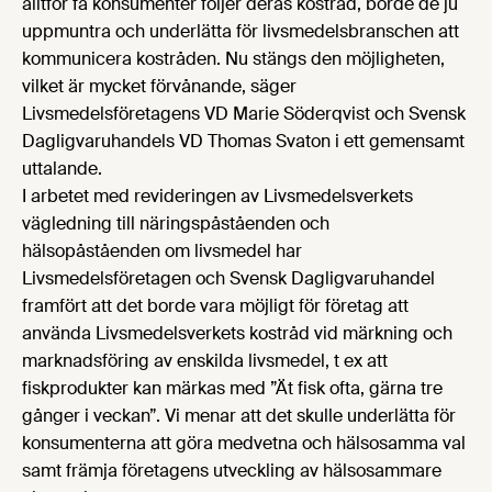
alltför få konsumenter följer deras kostråd, borde de ju
uppmuntra och underlätta för livsmedelsbranschen att
kommunicera kostråden. Nu stängs den möjligheten,
vilket är mycket förvånande, säger
Livsmedelsföretagens VD Marie Söderqvist och Svensk
Dagligvaruhandels VD Thomas Svaton i ett gemensamt
uttalande.
I arbetet med revideringen av Livsmedelsverkets
vägledning till näringspåståenden och
hälsopåståenden om livsmedel har
Livsmedelsföretagen och Svensk Dagligvaruhandel
framfört att det borde vara möjligt för företag att
använda Livsmedelsverkets kostråd vid märkning och
marknadsföring av enskilda livsmedel, t ex att
fiskprodukter kan märkas med ”Ät fisk ofta, gärna tre
gånger i veckan”. Vi menar att det skulle underlätta för
konsumenterna att göra medvetna och hälsosamma val
samt främja företagens utveckling av hälsosammare