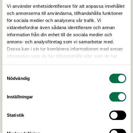
Vi använder enhetsidentifierare för att anpassa innehållet
och annonserna till användarna, tillhandahålla funktioner
7 APRIL 2026
Livsmedelsföretagens bedömning av
för sociala medier och analysera vår trafik. Vi
vidarebefordrar även sådana identifierare och annan
införandet av EU:s
information från din enhet till de sociala medier och
konsumentmaktsdirektiv –
annons- och analysföretag som vi samarbetar med.
Livsmedelsföretagen
Dessa kan i sin tur kombinera informationen med annan
Livsmedelsföretagen stödjer det grundläggande
information som du har tillhandahållit eller som de har
syftet med EU:s konsumentmaktsdirektiv och
samlat in när du har använt deras tjänster.
delar ambitionen om ökad transparens och
Samtyckesval
tydligare hållbarhetskommunikation. Men trots
Nödvändig
upprepade möten vägrar Regeringskansliet och
Konsumentverket att klargöra vad som gäller
Senaste nytt
Inställningar
kring övergångsregler. Därför ger
Livsmedelsföretagen nu sin samlade bedömning
till medlemsföretagen.
Statistik