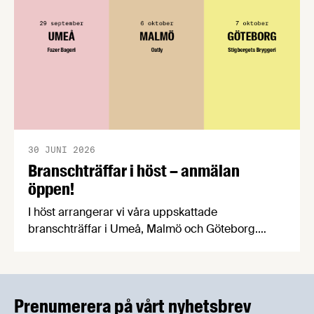
30 JUNI 2026
Branschträffar i höst – anmälan
öppen!
I höst arrangerar vi våra uppskattade
branschträffar i Umeå, Malmö och Göteborg.
Livsmedelsföretagens experter kommer att
informera om aktuella frågor samtidigt som du
kan träffa branschkollegor och utbyta
erfarenheter.
Prenumerera på vårt nyhetsbrev