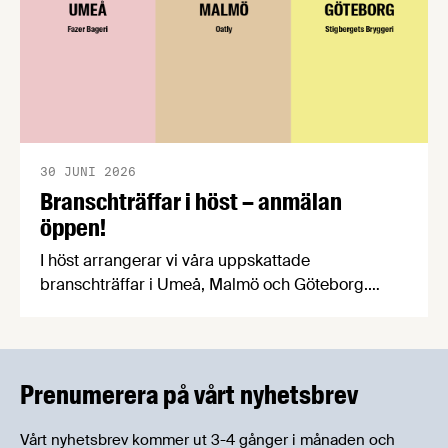
30 JUNI 2026
Branschträffar i höst – anmälan
öppen!
I höst arrangerar vi våra uppskattade
branschträffar i Umeå, Malmö och Göteborg.
Livsmedelsföretagens experter kommer att
informera om aktuella frågor samtidigt som du
kan träffa branschkollegor och utbyta
erfarenheter.
Prenumerera på vårt nyhetsbrev
Vårt nyhetsbrev kommer ut 3-4 gånger i månaden och