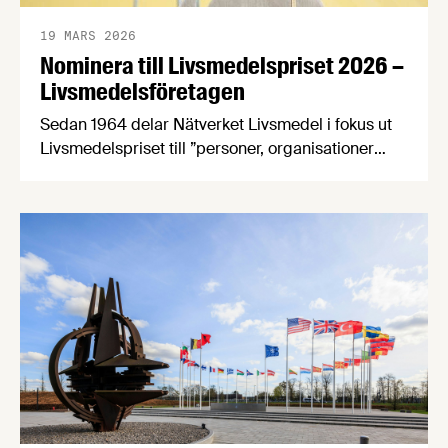
19 MARS 2026
Nominera till Livsmedelspriset 2026 –
Livsmedelsföretagen
Sedan 1964 delar Nätverket Livsmedel i fokus ut
Livsmedelspriset till ”personer, organisationer
eller företag som på ett inspirerande och
innovativt sätt tagit initiativ till, eller utvecklat
förutsättningar för att öka livsmedelsnäringens
konkurrenskraft och utveckling”. Passa på att
nominera en eller flera kandidater senast den 21
april! Bland de nomineringar som kommer in
kommer en jury …