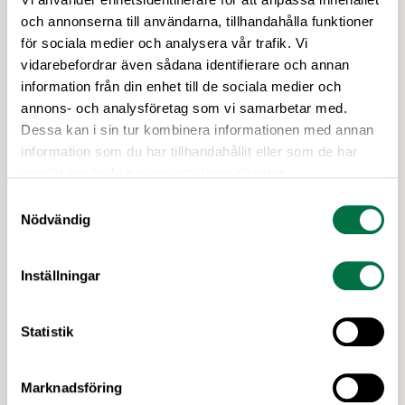
och annonserna till användarna, tillhandahålla funktioner
för sociala medier och analysera vår trafik. Vi
vidarebefordrar även sådana identifierare och annan
information från din enhet till de sociala medier och
annons- och analysföretag som vi samarbetar med.
Dessa kan i sin tur kombinera informationen med annan
2 JULI 2026
information som du har tillhandahållit eller som de har
Utlysningar: Forskning och Innovation
samlat in när du har använt deras tjänster.
med fokus på försörjning
Samtyckesval
I höst öppnar Formas två utlysningar inom det
Nödvändig
nationella forskningsprogrammet för livsmedel,
NFP Livs. Inriktningarna är "hållbara och robusta
Inställningar
försörjningsvägar" samt "hållbara insatsvaror för
en motståndskraftig livsmedelsförsörjning", och
båda syftar till att bana väg för innovationer som
Statistik
stärker Sveriges livsmedelsförsörjning.
Marknadsföring