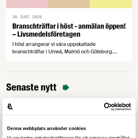
30 JUNI 2026
Branschträffar i höst - anmälan öppen!
– Livsmedelsföretagen
I höst arrangerar vi våra uppskattade
branschträffar i Umeå, Malmö och Göteborg.
Livsmedelsföretagens experter kommer att
informera om aktuella frågor samtidigt som du
kan träffa branschkollegor och utbyta
erfarenheter. På Livsmedelsföretagens
Senaste nytt
branschträffar får du fördjupa dig i ämnen som är
viktiga för livsmedelsföretagare att ha koll på.
Denna webbplats använder cookies
Vi använder enhetsidentifierare för att anpassa innehållet