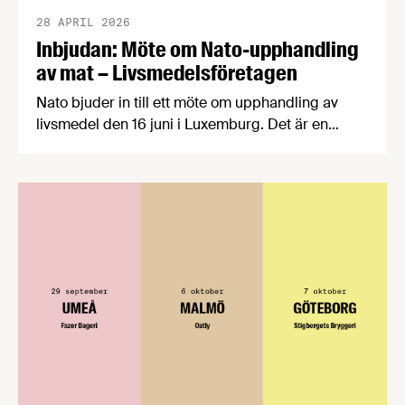
28 APRIL 2026
Inbjudan: Möte om Nato-upphandling
av mat – Livsmedelsföretagen
Nato bjuder in till ett möte om upphandling av
livsmedel den 16 juni i Luxemburg. Det är en
möjlighet för svenska företag att lära sig mer om
hur Natos upphandlingsprocess fungerar och
naturligtvis också att berätta om sina produkter
och lösningar. OBS! Sista anmälningsdagen är 15
maj. Natomötet är en möjlighet för svenska
företag att …