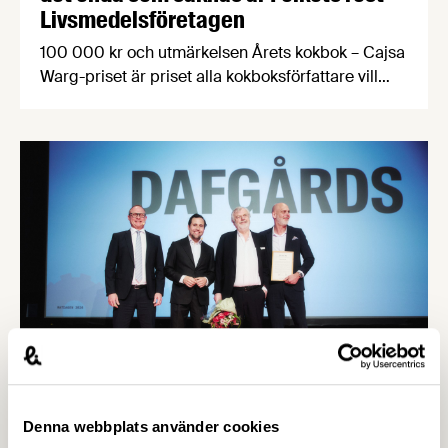
Livsmedelsföretagen
100 000 kr och utmärkelsen Årets kokbok – Cajsa
Warg-priset är priset alla kokboksförfattare vill
vinna. Årets finaljury består bland annat av en
passionerad fiskälskare, en hängiven
kokbokssamlare och en legendarisk matfotograf.
Dessutom har alla kokboksälskare möjlighet att
söka till att bli en del av finaljuryn som Folkets röst.
Frida Ronge, David Sundin, Karolina Sparring, …
Denna webbplats använder cookies
7 MAJ 2026