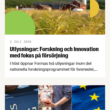
2 JULI 2026
Utlysningar: Forskning och Innovation
med fokus på försörjning
I höst öppnar Formas två utlysningar inom det
nationella forskningsprogrammet för livsmedel,
NFP Livs. Inriktningarna är "hållbara och robusta
försörjningsvägar" samt "hållbara insatsvaror för
en motståndskraftig livsmedelsförsörjning", och
båda syftar till att bana väg för innovationer som
stärker Sveriges livsmedelsförsörjning.