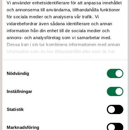
Vi använder enhetsidentifierare för att anpassa innehållet
Dafgårds är Årets Livsmedelsexportör
och annonserna till användarna, tillhandahålla funktioner
2026: ”Svensk matlagning när den är
för sociala medier och analysera vår trafik. Vi
som bäst” – Livsmedelsföretagen
vidarebefordrar även sådana identifierare och annan
information från din enhet till de sociala medier och
De senaste åren har Dafgårds målmedvetet satsat
annons- och analysföretag som vi samarbetar med.
på att sälja till större globala aktörer, med
Dessa kan i sin tur kombinera informationen med annan
resultatet att exporten idag utgör 35 procent av
information som du har tillhandahållit eller som de har
bolagets omsättning. All produktion sker
samlat in när du har använt deras tjänster.
fortfarande i ”Köket i Källby”, och för sina
exportframgångar har Dafgårds nu belönats med
Samtyckesval
priset Årets Livsmedelsexportör 2026. Priset
Nödvändig
Årets Livsmedelsexportör är ett samarbete mellan
Livsmedelsföretagen och …
Inställningar
Statistik
Marknadsföring