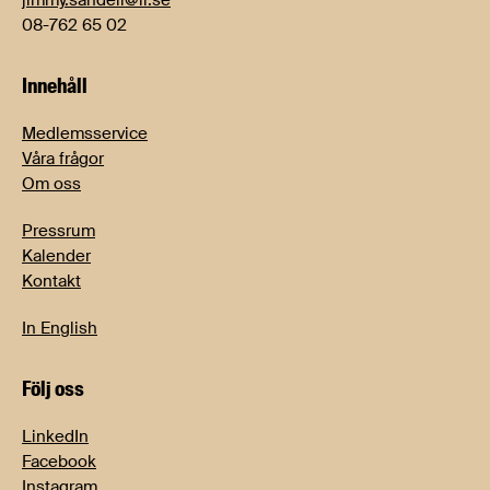
jimmy.sandell@li.se
08-762 65 02
Innehåll
Medlemsservice
Våra frågor
Om oss
Pressrum
Kalender
Kontakt
In English
Följ oss
LinkedIn
Facebook
Instagram