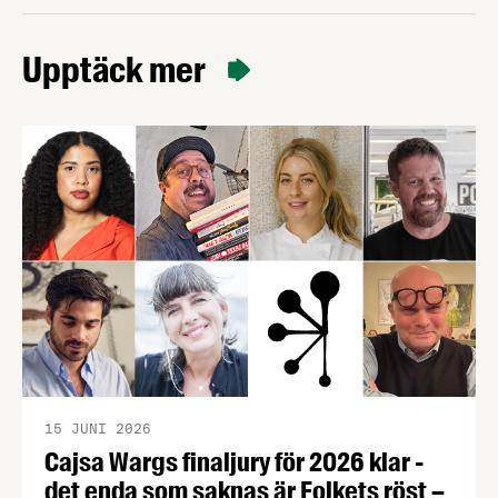
Upptäck mer
15 JUNI 2026
Cajsa Wargs finaljury för 2026 klar -
det enda som saknas är Folkets röst –