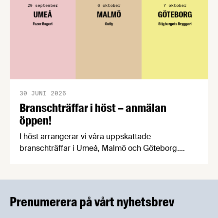
30 JUNI 2026
Branschträffar i höst – anmälan
öppen!
I höst arrangerar vi våra uppskattade
branschträffar i Umeå, Malmö och Göteborg.
Livsmedelsföretagens experter kommer att
informera om aktuella frågor samtidigt som du
kan träffa branschkollegor och utbyta
erfarenheter.
Prenumerera på vårt nyhetsbrev