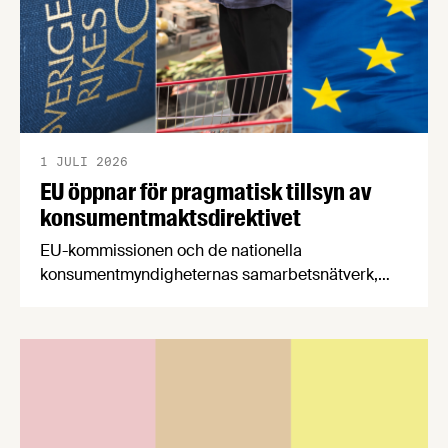
1 JULI 2026
EU öppnar för pragmatisk tillsyn av
konsumentmaktsdirektivet
EU-kommissionen och de nationella
konsumentmyndigheternas samarbetsnätverk,
CPC-nätverket, har kommit med en gemensam
förståelse om införandet av det nya
konsumentmaktsdirektivet. Livsmedelsföretagen
välkomnar att det på EU-nivå nu formellt erkänns
att införandet av direktivet skapar betydande
praktiska problem för företag.