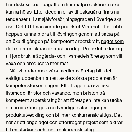
har diskussioner pågått om hur matproduktionen ska
kunna höjas. Efter decennier av tillbakagång finns nu
tendenser till att självförsörjningsgraden i Sverige ska
öka. Det EU-finansierade projektet Mer mat – fler jobb
hoppas kunna bidra till lösningen genom att satsa på
att öka tillgången på kompetent arbetskraft,
något som
det råder en skriande brist på idag
. Projektet riktar sig
till jordbruk, trädgårds- och livsmedelsföretag som vill
växa och producera mer mat.
– När vi pratar med våra medlemsföretag blir det
väldigt uppenbart att ett av de största problemen är
kompetensförsörjningen. Efterfrågan på svenska
livsmedel är stor och växande, men bristen på
kompetent arbetskraft gör att företagen inte kan utöka
sin produktion, göra nödvändiga satsningar på
produktutveckling och bli mer konkurrenskraftiga. Det
här är ett angeläget och efterfrågat projekt som bidrar
till en starkare och mer konkurrenskraftig