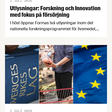
2 JULI 2026
Utlysningar: Forskning och Innovation
med fokus på försörjning
I höst öppnar Formas två utlysningar inom det
nationella forskningsprogrammet för livsmedel,
NFP Livs. Inriktningarna är "hållbara och robusta
försörjningsvägar" samt "hållbara insatsvaror för
en motståndskraftig livsmedelsförsörjning", och
båda syftar till att bana väg för innovationer som
stärker Sveriges livsmedelsförsörjning.
1 JULI 2026