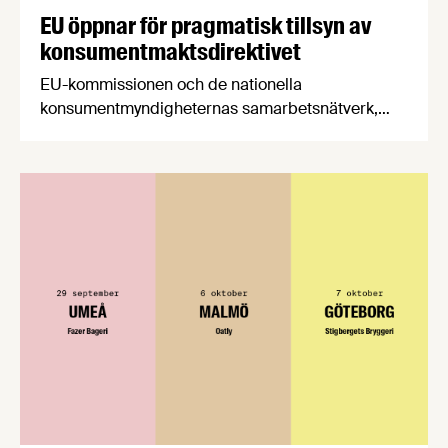
EU öppnar för pragmatisk tillsyn av
konsumentmaktsdirektivet
EU-kommissionen och de nationella
konsumentmyndigheternas samarbetsnätverk,
CPC-nätverket, har kommit med en gemensam
förståelse om införandet av det nya
konsumentmaktsdirektivet. Livsmedelsföretagen
välkomnar att det på EU-nivå nu formellt erkänns
att införandet av direktivet skapar betydande
praktiska problem för företag.