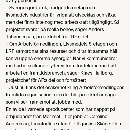
av ny personal.
– Sveriges jordbruk, trädgårdsföretag och
livsmedelsindustrier är ivriga att utvecklas och växa,
men det finns inte nog med arbetskraft tillgängligt. Så
projektet svarar på reella behov, säger Anders
Johannesson, projektchef för LRF:s del.
– Om Arbetsförmedlingen, Livsmedelsföretagen och
LRF samordnar sina resurser och drar åt samma håll
kan vi uppnå enorma synergier. När vi kommunicerar
med arbetssökande lyfter vi fram fördelarna med att
arbeta i en framtidsbransch, säger Klaes Hallberg,
projektchef för AF:s del och fortsätter:
– Just nu finns det osäkerhet kring Arbetsförmedlingens
framtida organisation men det här projektet är något
som vi ser fram emot att jobba med.
En av de livsmedelsproducenter som har nappat på
erbjudandet från Mer mat – fler jobb är Caroline
Andersson, tomatodlare utanför Höganäs i Skåne. Hon