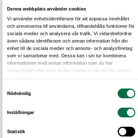
Denna webbplats använder cookies
Vi använder enhetsidentifierare för att anpassa innehållet
och annonserna till användarna, tillhandahålla funktioner för
sociala medier och analysera vår trafik. Vi vidarebefordrar
även sådana identifierare och annan information från din
enhet till de sociala medier och annons- och analysföretag
som vi samarbetar med. Dessa kan i sin tur kombinera
informationen med annan information som du har
tillhandahållit eller som de har samlat in när du har använt
deras tjänster.
18 MARS 2026
Samtyckesval
Ny rapport: Så kan Sveriges
Nödvändig
livsmedelsproduktion växa i en osäker
tid – Livsmedelsföretagen
Inställningar
Inom 10 år kan Sverige öka
livsmedelsproduktionen med tiotals procent,
Statistik
skapa 19 000 nya jobb i hela landet och samtidigt