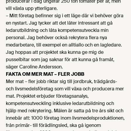
producerar i dag ungefär 250 ton tomater per år, men
vill växla upp ytterligare.
– Mitt företag befinner sig i ett läge där vi behöver göra
en nystart. Jag tycker att det låter intressant att gå
ledarutbildning och låta kompetensutveckla min
personal. Jag behöver också rekrytera flera nya
medarbetare, till exempel en alltiallo och en lagledare.
Jag hoppas att projektet ska kunna ge mig de
pusselbitar som jag saknar för att kunna gå framåt,
säger Caroline Andersson.
FAKTA OM MER MAT
–
FLER JOBB
Mer mat – fler jobb riktar sig till jordbruk, trädgårds-
och livsmedelsföretag som vill växa och producera mer
mat. Projektet erbjuder företagsanalys,
kompetensutveckling inklusive ledarutbildning och
hjälp med rekrytering. Målen är satta på tre års sikt och
innebär att: 1000 företag inom livsmedelsproduktionen,
från primär- till förädlingsled, ska gå igenom