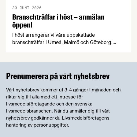
30 JUNI 2026
Branschträffar i höst – anmälan
öppen!
I höst arrangerar vi våra uppskattade
branschträffar i Umeå, Malmö och Göteborg.
Livsmedelsföretagens experter kommer att
informera om aktuella frågor samtidigt som du
kan träffa branschkollegor och utbyta
erfarenheter.
Prenumerera på vårt nyhetsbrev
Vårt nyhetsbrev kommer ut 3-4 gånger i månaden och
riktar sig till alla med ett intresse för
livsmedelsföretagande och den svenska
livsmedelsbranschen. När du anmäler dig till vårt
nyhetsbrev godkänner du Livsmedelsföretagens
hantering av personuppgifter.