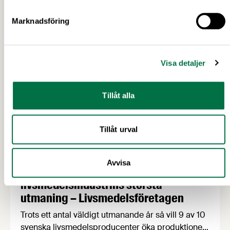
stärka livsmedelsberedskap, klimatarbete och
biologisk mångfald. Det visar rapporten Grön
Marknadsföring
uppväxling som i dag överlämnas till regeringen
av Livsmedelsföretagen, Arla, Lantmännen, Scan
Sverige och LRF.
Visa detaljer
Tillåt alla
Tillåt urval
13 APRIL 2026
Avvisa
Ny rapport: Kompetensbristen
livsmedelsindustrins största
utmaning – Livsmedelsföretagen
Trots ett antal väldigt utmanande år så vill 9 av 10
svenska livsmedelsproducenter öka produktionen