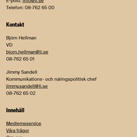
E-post:
info@li.se
Telefon: 08-762 65 00
Kontakt
Björn Hellman
VD
bjorn.hellman@li.se
08-762 65 01
Jimmy Sandell
Kommunikations- och näringspolitisk chef
jimmy.sandell@li.se
08-762 65 02
Innehåll
Medlemsservice
Våra frågor