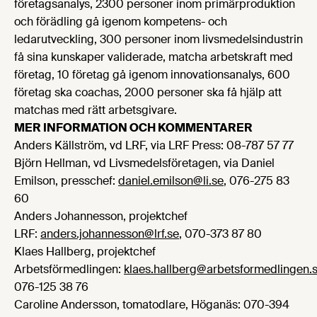
företagsanalys, 2300 personer inom primärproduktion
och förädling gå igenom kompetens- och
ledarutveckling, 300 personer inom livsmedelsindustrin
få sina kunskaper validerade, matcha arbetskraft med
företag, 10 företag gå igenom innovationsanalys, 600
företag ska coachas, 2000 personer ska få hjälp att
matchas med rätt arbetsgivare.
MER INFORMATION OCH KOMMENTARER
Anders Källström, vd LRF, via LRF Press: 08-787 57 77
Björn Hellman, vd Livsmedelsföretagen, via Daniel
Emilson, presschef:
daniel.emilson@li.se
, 076-275 83
60
Anders Johannesson, projektchef
LRF:
anders.johannesson@lrf.se
, 070-373 87 80
Klaes Hallberg, projektchef
Arbetsförmedlingen:
klaes.hallberg@arbetsformedlingen.
076-125 38 76
Caroline Andersson, tomatodlare, Höganäs: 070-394