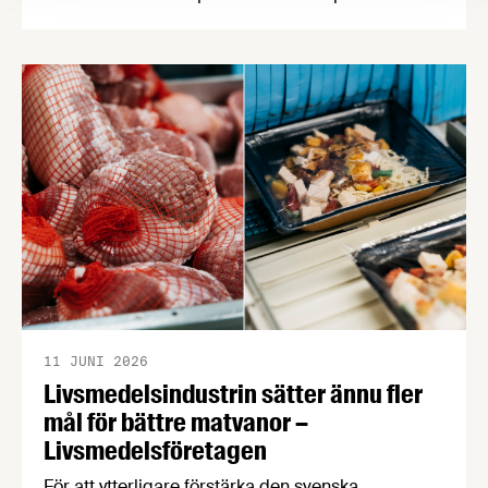
de kommande fem åren. Det största hindret är
kompetensbrist – 7 av 10 företag har svårare att
hitta rätt kompetens idag jämfört med för fem år
sedan. Det visar en ny rapport från
Livsmedelsföretagen som vill se en nationell
strategi …
11 JUNI 2026
Livsmedelsindustrin sätter ännu fler
mål för bättre matvanor –
Livsmedelsföretagen
För att ytterligare förstärka den svenska