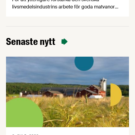
livsmedelsindustrins arbete för goda matvanor
har branschorganisationerna
Livsmedelsföretagen och Kött- och
Charkuteriföretagen och deras medlemsföretag
satt upp nya åtaganden och mål för mindre salt i
Senaste nytt
charkuterier och förpackade måltider. De två
åtagandena är frivilliga och målen tar sikte på
2030.