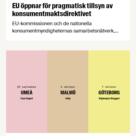
EU öppnar för pragmatisk tillsyn av
konsumentmaktsdirektivet
EU-kommissionen och de nationella
konsumentmyndigheternas samarbetsnätverk,
CPC-nätverket, har kommit med en gemensam
förståelse om införandet av det nya
konsumentmaktsdirektivet. Livsmedelsföretagen
välkomnar att det på EU-nivå nu formellt erkänns
att införandet av direktivet skapar betydande
praktiska problem för företag.