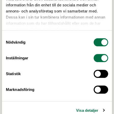
som hämmar viktiga investeringar i produktivitet,
information från din enhet till de sociala medier och
klimatomställning och konkurrenskraft. Vår
annons- och analysföretag som vi samarbetar med.
chefekonom Carl Eckerdal tycker att rapporten
Dessa kan i sin tur kombinera informationen med annan
borde läsas av de politiker som fortsätter prata
information som du har tillhandahållit eller som de har
om ”övervinster” i livsmedelsbranschen.
samlat in när du har använt deras tjänster.
Samtyckesval
Nödvändig
Inställningar
Statistik
28 APRIL 2026
Tydlig ökning av svensk
Marknadsföring
livsmedelsexport 2025 –
Livsmedelsföretagen
Visa detaljer
Svensk livsmedelsexport ökade kraftigt under