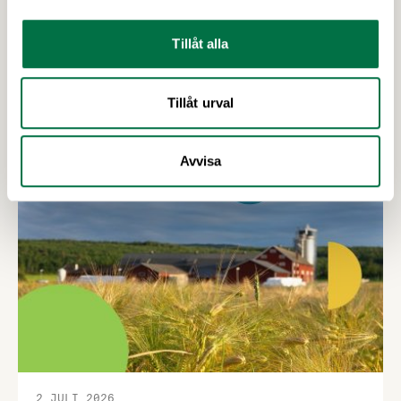
2025. Enligt ny statistik från Jordbruksverket
uppgick exporten till 93 miljarder kronor, vilket
Tillåt alla
motsvarar en ökning med 10 miljarder kronor eller
12 procent jämfört med året innan. Samtidigt ökar
handelsunderskottet, vilket tyder på att
Tillåt urval
Senaste nytt
exportpotentialen inte tillvaratas fullt ut.
Avvisa
2 JULI 2026