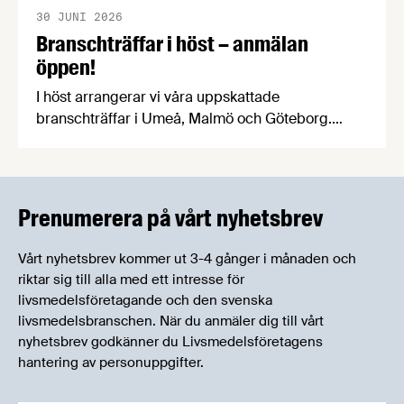
30 JUNI 2026
Branschträffar i höst – anmälan
öppen!
I höst arrangerar vi våra uppskattade
branschträffar i Umeå, Malmö och Göteborg.
Livsmedelsföretagens experter kommer att
informera om aktuella frågor samtidigt som du
kan träffa branschkollegor och utbyta
erfarenheter.
Prenumerera på vårt nyhetsbrev
Vårt nyhetsbrev kommer ut 3-4 gånger i månaden och
riktar sig till alla med ett intresse för
livsmedelsföretagande och den svenska
livsmedelsbranschen. När du anmäler dig till vårt
nyhetsbrev godkänner du Livsmedelsföretagens
hantering av personuppgifter.