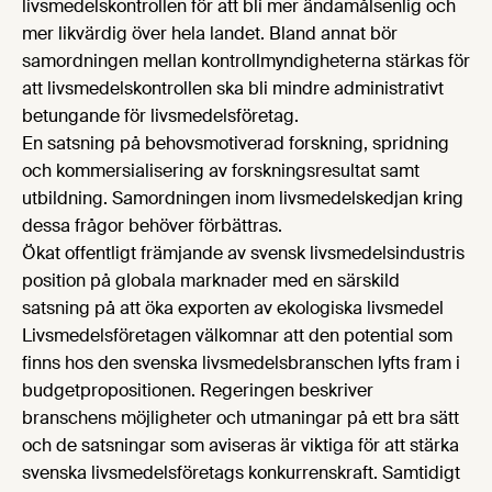
livsmedelskontrollen för att bli mer ändamålsenlig och
mer likvärdig över hela landet. Bland annat bör
samordningen mellan kontrollmyndigheterna stärkas för
att livsmedelskontrollen ska bli mindre administrativt
betungande för livsmedelsföretag.
En satsning på behovsmotiverad forskning, spridning
och kommersialisering av forskningsresultat samt
utbildning. Samordningen inom livsmedelskedjan kring
dessa frågor behöver förbättras.
Ökat offentligt främjande av svensk livsmedelsindustris
position på globala marknader med en särskild
satsning på att öka exporten av ekologiska livsmedel
Livsmedelsföretagen välkomnar att den potential som
finns hos den svenska livsmedelsbranschen lyfts fram i
budgetpropositionen. Regeringen beskriver
branschens möjligheter och utmaningar på ett bra sätt
och de satsningar som aviseras är viktiga för att stärka
svenska livsmedelsföretags konkurrenskraft. Samtidigt