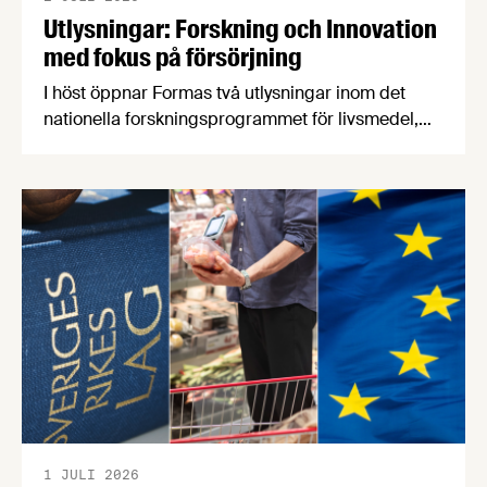
Utlysningar: Forskning och Innovation
med fokus på försörjning
I höst öppnar Formas två utlysningar inom det
nationella forskningsprogrammet för livsmedel,
NFP Livs. Inriktningarna är "hållbara och robusta
försörjningsvägar" samt "hållbara insatsvaror för
en motståndskraftig livsmedelsförsörjning", och
båda syftar till att bana väg för innovationer som
stärker Sveriges livsmedelsförsörjning.
1 JULI 2026