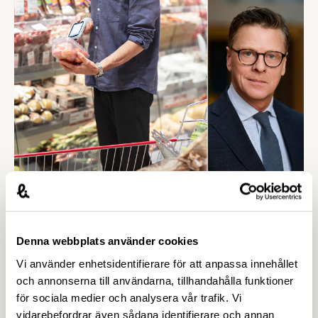
biologisk mångfald. Det visar rapporten Grön
uppväxling som i dag överlämnas till regeringen
av Livsmedelsföretagen, Arla, Lantmännen, Scan
Sverige och LRF.
14 APRIL 2026
Jordbruksverket: Minskad lönsamhet i
livsmedelskedjan - men ljuspunkter
Denna webbplats använder cookies
finns – Livsmedelsföretagen
Vi använder enhetsidentifierare för att anpassa innehållet
En ny rapport från Jordbruksverket visar att trots
och annonserna till användarna, tillhandahålla funktioner
ökande matpriser försvagades
för sociala medier och analysera vår trafik. Vi
livsmedelsindustrins lönsamhet 2016-2024, något
vidarebefordrar även sådana identifierare och annan