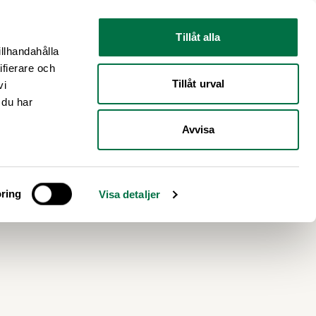
Nyhetsrum
Om oss
Tillåt alla
illhandahålla
ifierare och
Tillåt urval
vi
 du har
Avvisa
t-
ring
Visa detaljer