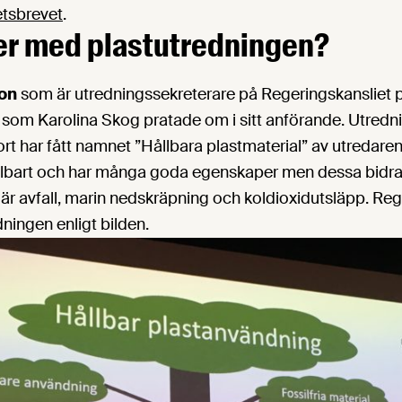
etsbrevet
.
er med plastutredningen?
on
som är utredningssekreterare på Regeringskansliet 
 som Karolina Skog pratade om i sitt anförande. Utred
rt har fått namnet ”Hållbara plastmaterial” av utredar
 hållbart och har många goda egenskaper men dessa bidrar 
är avfall, marin nedskräpning och koldioxidutsläpp. Reg
dningen enligt bilden.