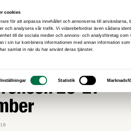
r cookies
Medlemsservice
Våra frågor
rare för att anpassa innehållet och annonserna till användarna, t
er och analysera vår trafik. Vi vidarebefordrar även sådana ident
 enhet till de sociala medier och annons- och analysföretag som 
 i sin tur kombinera informationen med annan information som
e har samlat in när du har använt deras tjänster.
r Håll Sverige ren
rensen 20-21
Inställningar
Statistik
Marknadsfö
mber
18