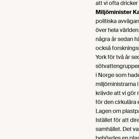
att vi ofta dricker
Miljöminister K
politiska avvägan
över hela världe
några år sedan hä
också forsknings
York för två år 
sötvattengruppern
i Norge som hade 
miljöministrarna i
krävde att vi gör
för den cirkulära
Lagen om plastpå
Istället för att d
samhället. Det var
behövdes en plast