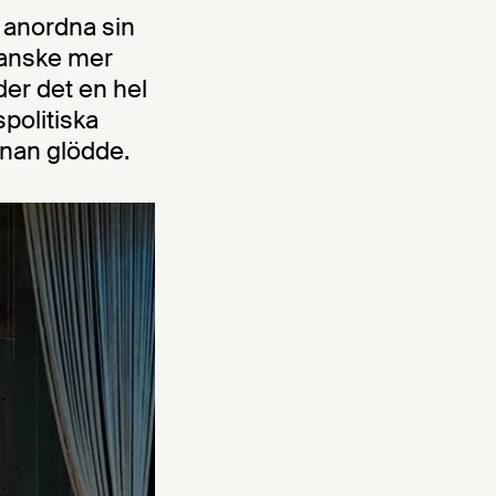
 anordna sin
 kanske mer
er det en hel
politiska
nnan glödde.