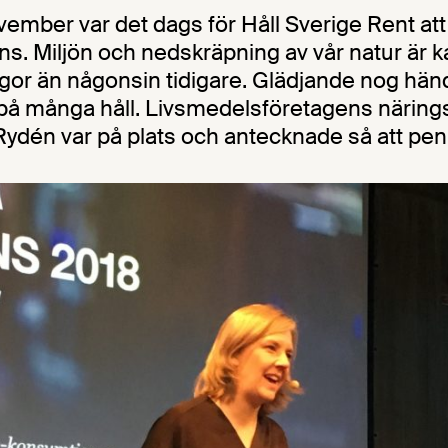
ember var det dags för Håll Sverige Rent att
ens. Miljön och nedskräpning av vår natur är
gor än någonsin tidigare. Glädjande nog händ
 på många håll. Livsmedelsföretagens närings
Rydén var på plats och antecknade så att pe