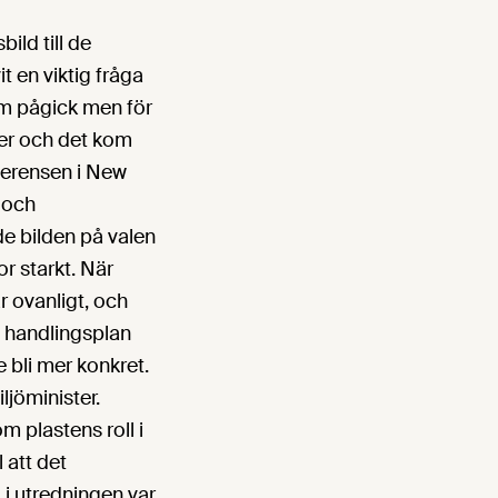
ild till de
t en viktig fråga
om pågick men för
der och det kom
ferensen i New
 och
de bilden på valen
r starkt. När
r ovanligt, och
s handlingsplan
e bli mer konkret.
jöminister.
om plastens roll i
l att det
 i utredningen var