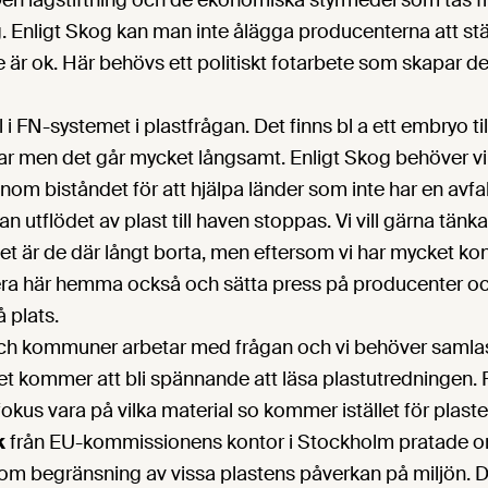
en lagstiftning och de ekonomiska styrmedel som tas 
g. Enligt Skog kan man inte ålägga producenterna att st
 är ok. Här behövs ett politiskt fotarbete som skapar d
i FN-systemet i plastfrågan. Det finns bl a ett embryo till 
gar men det går mycket långsamt. Enligt Skog behöver v
inom biståndet för att hjälpa länder som inte har en avfa
an utflödet av plast till haven stoppas. Vi vill gärna tänka 
t är de där långt borta, men eftersom vi har mycket ko
agera här hemma också och sätta press på producenter oc
 plats.
h kommuner arbetar med frågan och vi behöver samlas 
det kommer att bli spännande att läsa plastutredningen.
us vara på vilka material so kommer istället för plaste
k
från EU-kommissionens kontor i Stockholm pratade om
om begränsning av vissa plastens påverkan på miljön. D