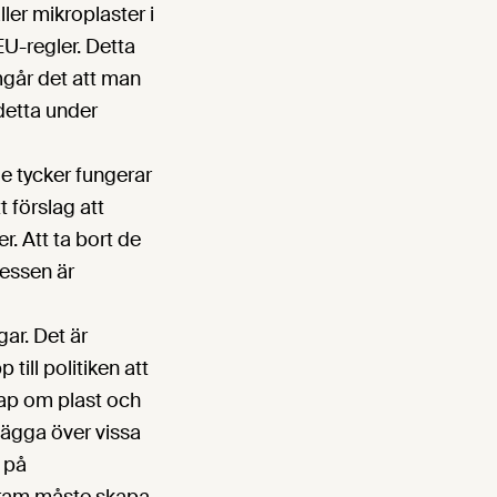
ler mikroplaster i
U-regler. Detta
ramgår det att man
 detta under
e tycker fungerar
 förslag att
r. Att ta bort de
cessen är
gar. Det är
 till politiken att
kap om plast och
lägga över vissa
 på