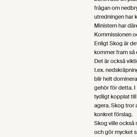
frågan om nedbryt
utredningen har k
Ministern har där
Kommissionen och 
Enligt Skog är det
kommer fram så de
Det är också vikti
t.ex. nedskräpning
blir helt dominer
gehör för detta. 
tydligt kopplat t
agera. Skog tror 
konkret förslag.
Skog ville också
och gör mycket sk