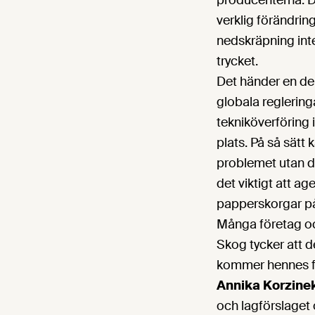
producenterna. D
verklig förändrin
nedskräpning inte
trycket.
Det händer en del 
globala reglerin
tekniköverföring 
plats. På så sätt k
problemet utan de
det viktigt att 
papperskorgar på
Många företag oc
Skog tycker att 
kommer hennes fok
Annika Korzine
och lagförslaget 