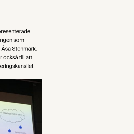
presenterade
ningen som
en Åsa Stenmark.
också till att
eringskansliet