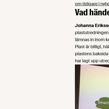
om tidigare i nyh
Vad händ
Johanna Erikss
plastutredningen
lämnas in inom ko
Plast är billigt,
plastens baksida 
har lagt upp utre