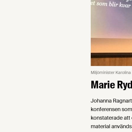
Miljöminister Karolin
Marie Ry
Johanna Ragnartz
konferensen som 
konstaterade att 
material används 