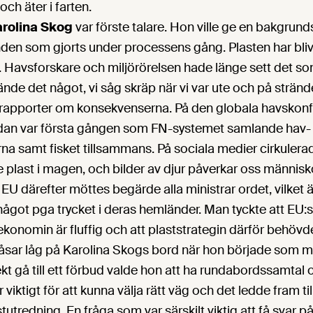
 och äter i farten.
arolina Skog
var förste talare. Hon ville ge en bakgrundsb
den som gjorts under processens gång. Plasten har blivi
n. Havsforskare och miljörörelsen hade länge sett det s
nde det något, vi såg skräp när vi var ute och på strän
rapporter om konsekvenserna. På den globala havskon
sedan var första gången som FN-systemet samlande hav-
a samt fisket tillsammans. På sociala medier cirkulera
plast i magen, och bilder av djur påverkar oss människo
 EU därefter möttes begärde alla ministrar ordet, vilket ä
 något pga trycket i deras hemländer. Man tyckte att EU:
 ekonomin är fluffig och att plaststrategin därför behövd
sar låg på Karolina Skogs bord när hon började som mil
irekt gå till ett förbud valde hon att ha rundabordssamtal 
 viktigt för att kunna välja rätt väg och det ledde fram til
utredning. En fråga som var särskilt viktig att få svar på