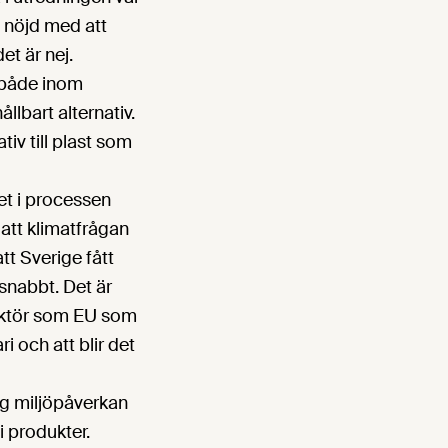
t nöjd med att
et är nej.
e både inom
lbart alternativ.
tiv till plast som
tet i processen
 att klimatfrågan
tt Sverige fått
snabbt. Det är
 aktör som EU som
 och att blir det
ig miljöpåverkan
i produkter.