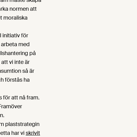
fram måste skapa
ärka normen att
et moraliska
initiativ för
i arbeta med
llshantering på
att vi inte är
nsumtion så är
h förstås ha
för att nå fram.
 Framöver
n.
 plaststrategin
etta har vi
skrivit