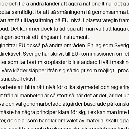
ge och flera andra länder att agera nationellt när det gäl
etar samtidigt för att så småningom få gemensamma E
sätt att få till lagstiftning på EU–nivå. I plaststrategin f
örbud. Det kommer dock ta tid pga att man valt att lägga
ningen som är ett långsamt instrument.
gin tittar EU också på andra områden. En lag som Sverig
irektivet. Sverige har skrivit till EU-kommissionen om ett
ilter som tar bort mikroplaster blir standard i tvättmaskine
våra kläder släpper ifrån sig så tidigt som möjligt i pro
stnadseffektivt.
varbete att hitta rätt nivå för olika styrmedel och reglerin
t från allmänheten är så stort så när det är det, är det upp
ktiva och väl genomarbetade åtgärder baserade på kuns
ste ha några principer klara för sig, t ex kan man inte 
r, de delar som handlar om valet av material skall ligga