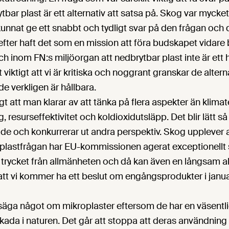
bar plast är ett alternativ att satsa på. Skog var mycke
unnat ge ett snabbt och tydligt svar på den frågan och d
efter haft det som en mission att föra budskapet vidar
inom FN:s miljöorgan att nedbrytbar plast inte är ett hål
 viktigt att vi är kritiska och noggrant granskar de alterna
 verkligen är hållbara.
gt att man klarar av att tänka på flera aspekter än klima
, resurseffektivitet och koldioxidutsläpp. Det blir lätt så
ade och konkurrerar ut andra perspektiv. Skog upplever a
I plastfrågan har EU-kommissionen agerat exceptionellt 
ill trycket från allmänheten och då kan även en långsam
att vi kommer ha ett beslut om engångsprodukter i januari
 säga något om mikroplaster eftersom de har en väsentl
ada i naturen. Det går att stoppa att deras användning 