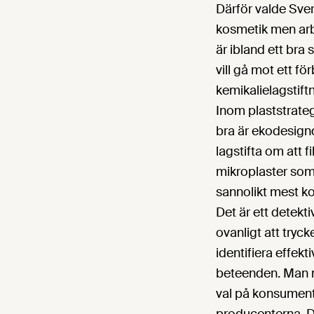
Därför valde Sveri
kosmetik men arb
är ibland ett bra 
vill gå mot ett f
kemikalielagstift
Inom plaststrate
bra är ekodesignd
lagstifta om att f
mikroplaster som 
sannolikt mest ko
Det är ett detekti
ovanligt att trycke
identifiera effe
beteenden. Man må
val på konsumente