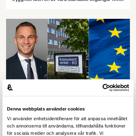
närmare än många tror – i svensk mat och dryck.
För att lyfta betydelsen av en robust svensk
livsmedelsproduktion och få fler att välja svensk
mat har Livsmedelsföretagen uppdaterat fjolårets
kampanj ”En tugga i taget” med nya …
12 FEBRUARI 2026
Näringslivets vädjan till ministern:
Denna webbplats använder cookies
Fastställ Konsumentverkets ansvar –
Vi använder enhetsidentifierare för att anpassa innehållet
Livsmedelsföretagen
och annonserna till användarna, tillhandahålla funktioner
för sociala medier och analysera vår trafik. Vi