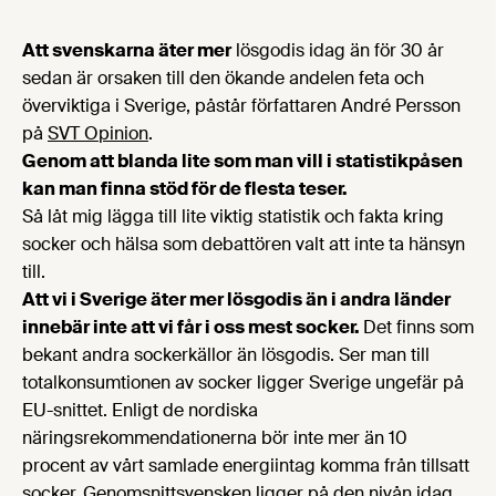
Att svenskarna äter mer
lösgodis idag än för 30 år
sedan är orsaken till den ökande andelen feta och
överviktiga i Sverige, påstår författaren André Persson
på
SVT Opinion
.
Genom att blanda lite som man vill i statistikpåsen
kan man finna stöd för de flesta teser.
Så låt mig lägga till lite viktig statistik och fakta kring
socker och hälsa som debattören valt att inte ta hänsyn
till.
Att vi i Sverige äter mer lösgodis än i andra länder
innebär inte att vi får i oss mest socker.
Det finns som
bekant andra sockerkällor än lösgodis. Ser man till
totalkonsumtionen av socker ligger Sverige ungefär på
EU-snittet. Enligt de nordiska
näringsrekommendationerna bör inte mer än 10
procent av vårt samlade energiintag komma från tillsatt
socker. Genomsnittsvensken ligger på den nivån idag.