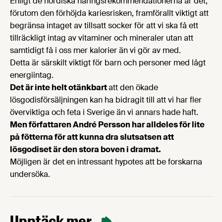
Enligt de nordiska näringsrekommendationerna är det,
förutom den förhöjda kariesrisken, framförallt viktigt att
begränsa intaget av tillsatt socker för att vi ska få ett
tillräckligt intag av vitaminer och mineraler utan att
samtidigt få i oss mer kalorier än vi gör av med.
Detta är särskilt viktigt för barn och personer med lågt
energiintag.
Det är inte helt otänkbart
att den ökade
lösgodisförsäljningen kan ha bidragit till att vi har fler
överviktiga och feta i Sverige än vi annars hade haft.
Men författaren André Persson har alldeles för lite
på fötterna för att kunna dra slutsatsen att
lösgodiset är den stora boven i dramat.
Möjligen är det en intressant hypotes att be forskarna
undersöka.
Upptäck mer