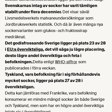
Svenskarnas intag av socker har varit tämligen
stabilt under flera decennier.
Det visar såväl
Livsmedelsverkets matvaneundersökningar som
Jordbruksverkets statistik. Och då är även många nya
sockervarianter som glukos- och fruktossirap
medräknat.
Det godisfrossande Sverige ligger på plats 23 av 28
i
EU:s överviktsliga
, det vill säga ju lägre placering,
desto lägre andel överviktiga och feta i
befolkningen.
Detta enligt
WHO-siffror
som
publicerades i förra veckan.
Tyskland, vars befolkning får i sig förhållandevis
mycket socker, ligger på plats 27 av 28 i
överviktsligan.
Detta kan jämföras med Frankrike, vars befolkning
konsumerar en mindre mängd socker än både Sverige
och Tyskland, men som har en högre andel överviktiga
(plats sju i överviktsligan).