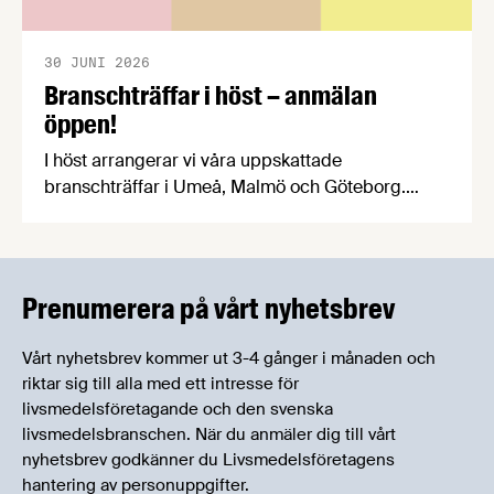
30 JUNI 2026
Branschträffar i höst – anmälan
öppen!
I höst arrangerar vi våra uppskattade
branschträffar i Umeå, Malmö och Göteborg.
Livsmedelsföretagens experter kommer att
informera om aktuella frågor samtidigt som du
kan träffa branschkollegor och utbyta
erfarenheter.
Prenumerera på vårt nyhetsbrev
Vårt nyhetsbrev kommer ut 3-4 gånger i månaden och
riktar sig till alla med ett intresse för
livsmedelsföretagande och den svenska
livsmedelsbranschen. När du anmäler dig till vårt
nyhetsbrev godkänner du Livsmedelsföretagens
hantering av personuppgifter.