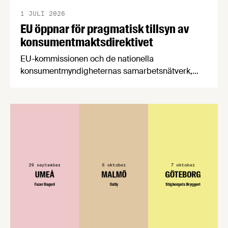
1 JULI 2026
EU öppnar för pragmatisk tillsyn av
konsumentmaktsdirektivet
EU-kommissionen och de nationella
konsumentmyndigheternas samarbetsnätverk,
CPC-nätverket, har kommit med en gemensam
förståelse om införandet av det nya
konsumentmaktsdirektivet. Livsmedelsföretagen
välkomnar att det på EU-nivå nu formellt erkänns
att införandet av direktivet skapar betydande
praktiska problem för företag.