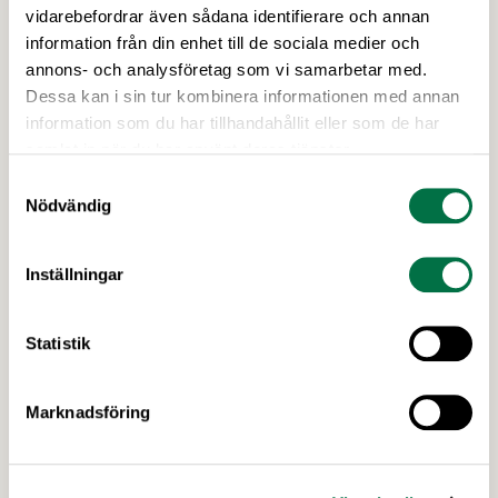
Genomförandet av EU:s konsumentmaktsdirektiv
vidarebefordrar även sådana identifierare och annan
riskerar att leda till att fullt tjänliga produkter för
information från din enhet till de sociala medier och
hundratals miljoner kronor måste kasseras. En
annons- och analysföretag som vi samarbetar med.
bred sammanslutning av svenska
Dessa kan i sin tur kombinera informationen med annan
näringslivsorganisationer begär nu att
information som du har tillhandahållit eller som de har
civilminister Erik Slottner ingriper.
samlat in när du har använt deras tjänster.
Samtyckesval
Nödvändig
Inställningar
Statistik
14 APRIL 2026
Marknadsföring
Jordbruksverket: Minskad lönsamhet i
livsmedelskedjan - men ljuspunkter
finns – Livsmedelsföretagen