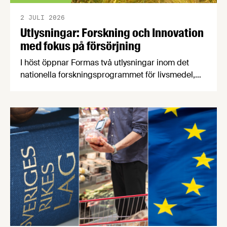
2 JULI 2026
Utlysningar: Forskning och Innovation
med fokus på försörjning
I höst öppnar Formas två utlysningar inom det
nationella forskningsprogrammet för livsmedel,
NFP Livs. Inriktningarna är "hållbara och robusta
försörjningsvägar" samt "hållbara insatsvaror för
en motståndskraftig livsmedelsförsörjning", och
båda syftar till att bana väg för innovationer som
stärker Sveriges livsmedelsförsörjning.