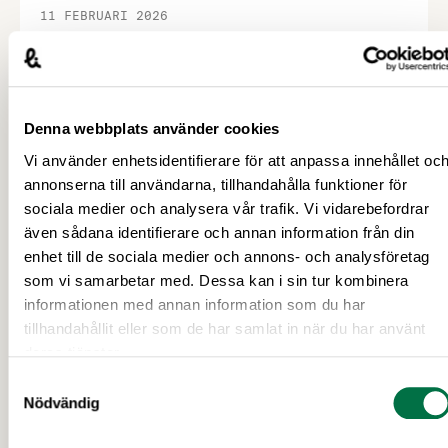
11 FEBRUARI 2026
Livsmedelsindustrin sätter nya mål för
bättre matvanor –
Livsmedelsföretagen
Denna webbplats använder cookies
För att förstärka arbetet för goda matvanor har
fyra branschorganisationer och deras
Vi använder enhetsidentifierare för att anpassa innehållet oc
medlemsföretag satt upp åtaganden och mål för
annonserna till användarna, tillhandahålla funktioner för
mindre salt, mindre socker och för
sociala medier och analysera vår trafik. Vi vidarebefordrar
energimärkning. Först ut är sötade smaksatta
även sådana identifierare och annan information från din
mjölkprodukter, matbröd, glass samt kaffebröd,
enhet till de sociala medier och annons- och analysföretag
Senaste nytt
kex och kakor, och fler åtaganden kommer senare
som vi samarbetar med. Dessa kan i sin tur kombinera
i vår. Åtagandena är frivilliga och målen tar sikte
informationen med annan information som du har
på 2030. …
tillhandahållit eller som de har samlat in när du har använt
deras tjänster.
Samtyckesval
Nödvändig