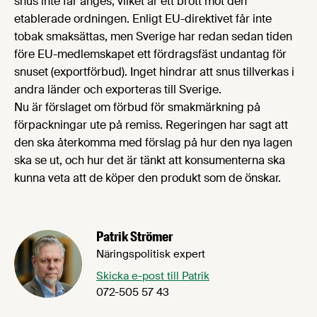
snus inte får anges, vilket är ett brott mot den
etablerade ordningen. Enligt EU-direktivet får inte
tobak smaksättas, men Sverige har redan sedan tiden
före EU-medlemskapet ett fördragsfäst undantag för
snuset (exportförbud). Inget hindrar att snus tillverkas i
andra länder och exporteras till Sverige.
Nu är förslaget om förbud för smakmärkning på
förpackningar ute på remiss. Regeringen har sagt att
den ska återkomma med förslag på hur den nya lagen
ska se ut, och hur det är tänkt att konsumenterna ska
kunna veta att de köper den produkt som de önskar.
Patrik Strömer
Näringspolitisk expert
Skicka e-post till Patrik
072-505 57 43