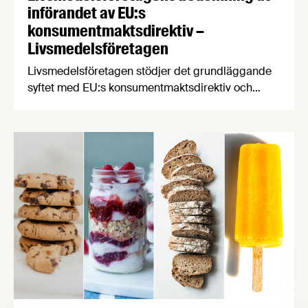
införandet av EU:s
konsumentmaktsdirektiv –
Livsmedelsföretagen
Livsmedelsföretagen stödjer det grundläggande
syftet med EU:s konsumentmaktsdirektiv och
delar ambitionen om ökad transparens och
tydligare hållbarhetskommunikation. Men trots
upprepade möten vägrar Regeringskansliet och
Konsumentverket att klargöra vad som gäller
kring övergångsregler. Därför ger
Livsmedelsföretagen nu sin samlade bedömning
till medlemsföretagen.