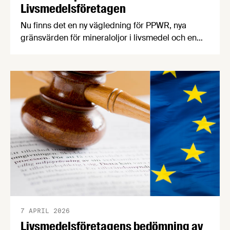
Livsmedelsföretagen
Nu finns det en ny vägledning för PPWR, nya
gränsvärden för mineraloljor i livsmedel och en
uppdatering kring regeringens arbete med
kontrollutredningen och fuskutredningen. PPWR:
ny vägledning på svenska Förpacknings- och
förpackningsavfallsförordningen, PPWR (EU)
2025/40, börjar tillämpas den 12 augusti i år.
7 APRIL 2026
Livsmedelsföretagens bedömning av