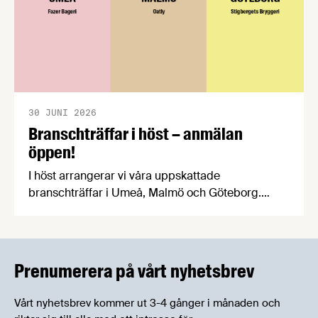
30 JUNI 2026
Branschträffar i höst – anmälan
öppen!
I höst arrangerar vi våra uppskattade
branschträffar i Umeå, Malmö och Göteborg.
Livsmedelsföretagens experter kommer att
informera om aktuella frågor samtidigt som du
kan träffa branschkollegor och utbyta
erfarenheter.
Prenumerera på vårt nyhetsbrev
Vårt nyhetsbrev kommer ut 3-4 gånger i månaden och