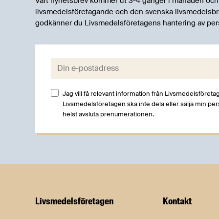
Vårt nyhetsbrev kommer ut 3-4 gånger i månaden och rik
livsmedelsföretagande och den svenska livsmedelsbran
godkänner du Livsmedelsföretagens hantering av per
E-post:
Jag vill få relevant information från Livsmedelsföretag
Livsmedelsföretagen ska inte dela eller sälja min pe
helst avsluta prenumerationen.
Livsmedels­företagen
Kontakt