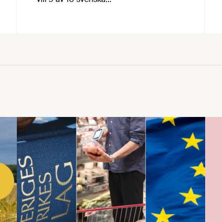
livsmedelsproducenter öka produktionen
de kommande fem åren. Det största
hindret är kompetensbrist – 7 av 10
företag har svårare att hitta rätt
kompetens idag jämfört med för fem år
sedan. Det visar en ny rapport från
Livsmedelsföretagen som vill se en
nationell strategi …