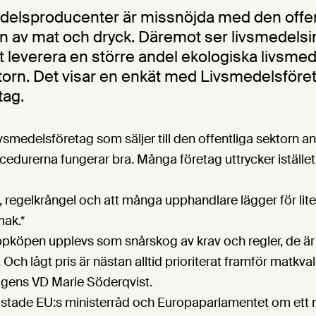
delsproducenter är missnöjda med den offen
 av mat och dryck. Däremot ser livsmedelsin
t leverera en större andel ekologiska livsmede
ktorn. Det visar en enkät med Livsmedelsför
ag.
ivsmedelsföretag som säljer till den offentliga sektorn an
edurerna fungerar bra. Många företag uttrycker iställe
s, regelkrångel och att många upphandlare lägger för lite
mak.*
uppköpen upplevs som snårskog av krav och regler, de är
ch lågt pris är nästan alltid prioriterat framför matkval
gens VD Marie Söderqvist.
röstade EU:s ministerråd och Europaparlamentet om ett n