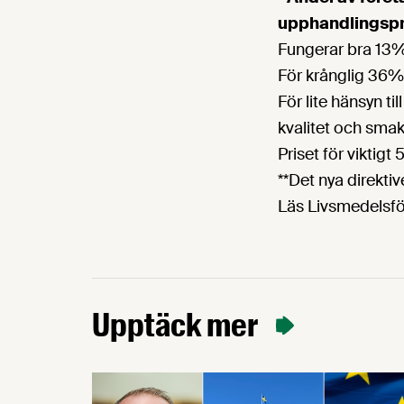
upphandlingspro
Fungerar bra 13
För krånglig 36%
För lite hänsyn till
kvalitet och sm
Priset för viktigt
**Det nya direktiv
Läs Livsmedelsfö
Upptäck mer