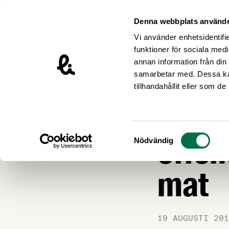
Hoppa till innehåll
Livsmedelsföretagen – till startsidan
Denna webbplats använde
Vi använder enhetsidentifie
funktioner för sociala medi
annan information från din
samarbetar med. Dessa kan
Nyheter
tillhandahållit eller som d
Stort
Samtyckesval
offen
Nödvändig
mat
19 AUGUSTI 201