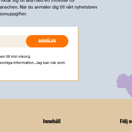
tar sig till alla med ett intresse för
schen. När du anmäler dig till vårt nyhetsbrev
sonuppgifter.
en till min inkorg.
rsonliga information. Jag kan när som
Innehåll
Följ 