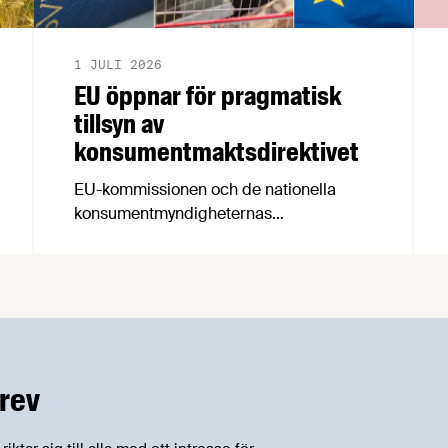
1 JULI 2026
EU öppnar för pragmatisk
tillsyn av
konsumentmaktsdirektivet
EU-kommissionen och de nationella
konsumentmyndigheternas
samarbetsnätverk, CPC-nätverket, har
kommit med en gemensam förståelse
om införandet av det nya
konsumentmaktsdirektivet.
Livsmedelsföretagen välkomnar att det
på EU-nivå nu formellt erkänns att
införandet av direktivet skapar
rev
betydande praktiska problem för företag.