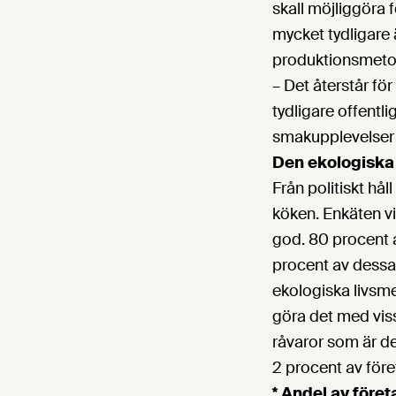
skall möjliggöra 
mycket tydligare ä
produktionsmeto
– Det återstår för
tydligare offentl
smakupplevelser r
Den ekologiska
Från politiskt hå
köken. Enkäten vi
god. 80 procent a
procent av dessa 
ekologiska livsm
göra det med viss
råvaror som är de
2 procent av före
*
Andel av före