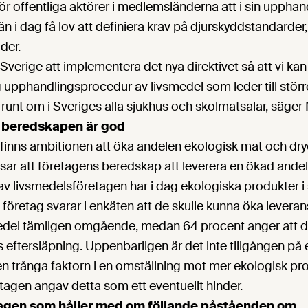
för offentliga aktörer i medlemsländerna att i sin uppha
n i dag få lov att definiera krav på djur­skyddstandarder
der.
 Sverige att implementera det nya direktivet så att vi kan
ig upphandlingsprocedur av livsmedel som leder till störr
unt om i Sveriges alla sjukhus och skolmatsalar, säger
 beredskapen är god
ll finns ambitionen att öka andelen ekologisk mat och dryc
sar att företagens beredskap att leverera en ökad andel
v livsmedelsföretagen har i dag ekologiska produkter i 
företag svarar i enkäten att de skulle kunna öka levera
edel tämligen omgående, medan 64 procent anger att de
 eftersläpning. Uppenbarligen är det inte tillgången på
n trånga faktorn i en omställning mot mer ekologisk pr
tagen angav detta som ett eventuellt hinder.
tagen som håller med om följande påståenden om