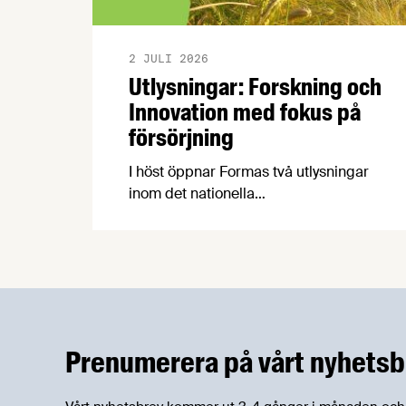
2 JULI 2026
Utlysningar: Forskning och
Innovation med fokus på
försörjning
I höst öppnar Formas två utlysningar
inom det nationella
forskningsprogrammet för livsmedel,
NFP Livs. Inriktningarna är "hållbara och
robusta försörjningsvägar" samt
"hållbara insatsvaror för en
motståndskraftig livsmedelsförsörjning",
och båda syftar till att bana väg för
innovationer som stärker Sveriges
Prenumerera på vårt nyhetsb
livsmedelsförsörjning.