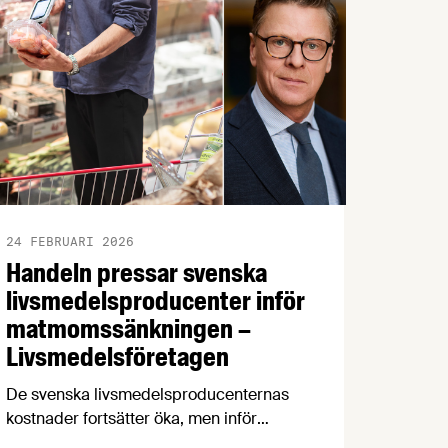
24 FEBRUARI 2026
Handeln pressar svenska
livsmedelsproducenter inför
matmomssänkningen –
Livsmedelsföretagen
De svenska livsmedelsproducenternas
kostnader fortsätter öka, men inför
matmomssänkningen i april har två av