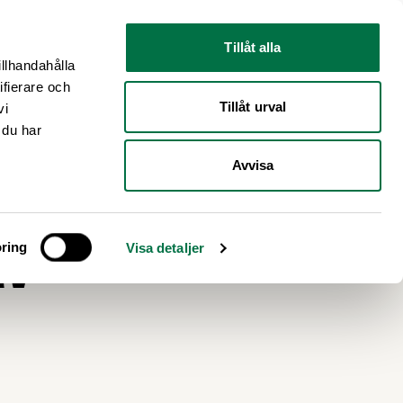
Nyhetsrum
Om oss
Tillåt alla
illhandahålla
ifierare och
Tillåt urval
vi
 du har
Avvisa
av
ring
Visa detaljer