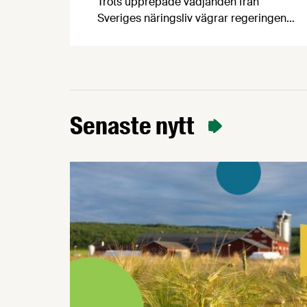
Trots upprepade vädjanden från
Sveriges näringsliv vägrar regeringen
och Konsumentverket att ta ansvar för
genomförandet av EU:s
konsumentmaktsdirektiv. Konsekvensen
kan bli att fullt fungerande varor för
hundratals miljoner kronor måste
kasseras. Nu går Livsmedelsföretagen ut
Senaste nytt
med en egen bedömning av rättsläget till
sina 750 medlemsföretag. EU:s
konsumentmaktsdirektiv har ett gott
syfte.