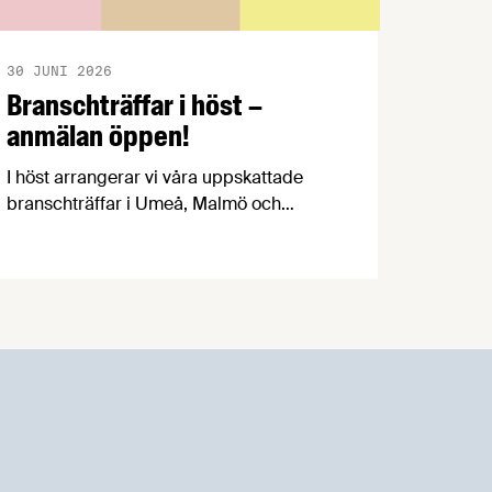
30 JUNI 2026
Branschträffar i höst –
anmälan öppen!
I höst arrangerar vi våra uppskattade
branschträffar i Umeå, Malmö och
Göteborg. Livsmedelsföretagens
experter kommer att informera om
aktuella frågor samtidigt som du kan
träffa branschkollegor och utbyta
erfarenheter.