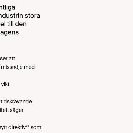
tliga
dustrin stora
l till den
etagens
ser att
t missnöje med
 vikt
 tidskrävande
itet, säger
ytt direktiv** som