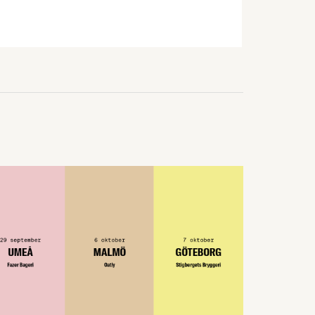
tre producenter fått påbud från
dagligvaruhandeln om prisstopp. När
producenterna listar de viktigaste
konsumenttrenderna knuffar
svenskproducerat ner EMV från
förstaplatsen och lågprisfaktorn minskar
rejält. Det är några av nyheterna i
Livsmedelsföretagens konjunkturbrev för
Q4 2025.