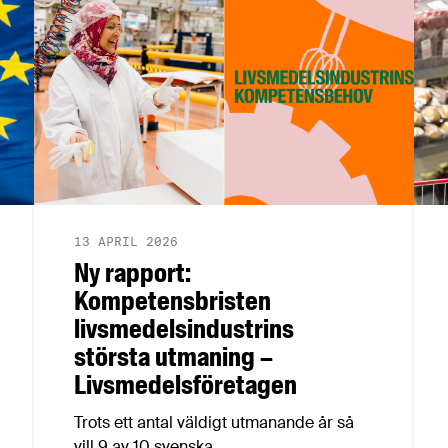
13 APRIL 2026
Ny rapport:
Kompetensbristen
livsmedelsindustrins
största utmaning –
Livsmedelsföretagen
Trots ett antal väldigt utmanande år så
vill 9 av 10 svenska