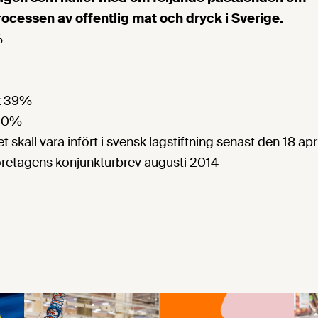
cessen av offentlig mat och dryck i Sverige.
%
ak 39%
 50%
et skall vara infört i svensk lagstiftning senast den 18 apr
retagens konjunkturbrev augusti 2014