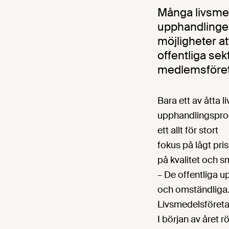
Många livsme
upphandlingen
möjligheter at
offentliga se
medlemsföret
Bara ett av åtta l
upphandlingsproc
ett allt för stort
fokus på lågt pri
på kvalitet och s
– De offentliga 
och omständliga. O
Livsmedelsföreta
I början av året 