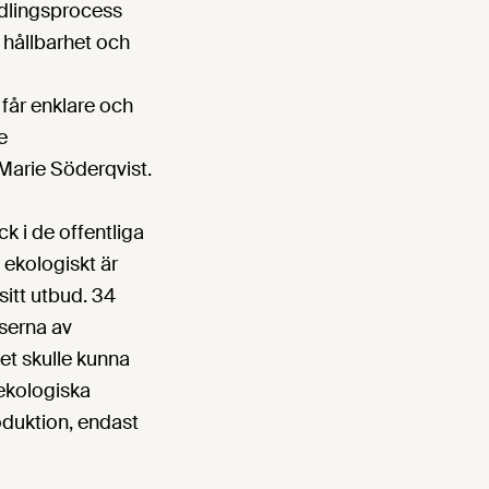
ndlingsprocess
, hållbarhet och
 får enklare och
e
 Marie Söderqvist.
k i de offentliga
 ekologiskt är
sitt utbud. 34
nserna av
t skulle kunna
 ekologiska
oduktion, endast